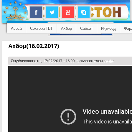
Асосӣ
Сохтори ТВТ
Ахбор
Сиёсат
Иқтисод
Фар
Ахбор(16.02.2017)
Опубликовано пт, 17/02/2017 - 16:00 пользователем
sanjar