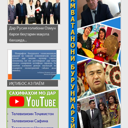
Дар Русия ғолибони Озмун
барои беҳтарин мақола
бахшида...
ИҚТИБОС АЗ ПАЁМ
Телевизиоин Тоҷикистон
Телевизиони Сафина