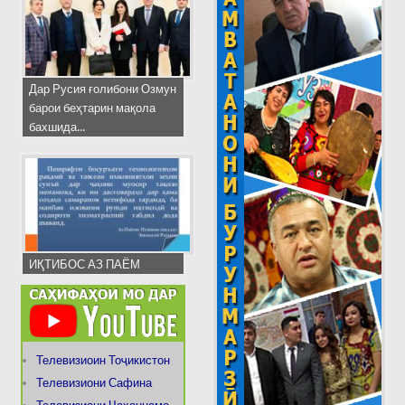
Дар Русия ғолибони Озмун
барои беҳтарин мақола
бахшида...
ИҚТИБОС АЗ ПАЁМ
Телевизиоин Тоҷикистон
Телевизиони Сафина