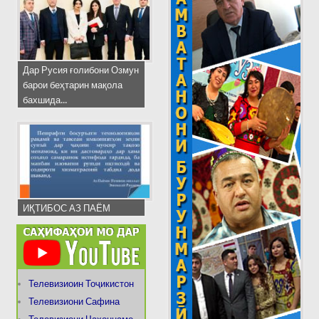
Дар Русия ғолибони Озмун
барои беҳтарин мақола
бахшида...
ИҚТИБОС АЗ ПАЁМ
Телевизиоин Тоҷикистон
Телевизиони Сафина