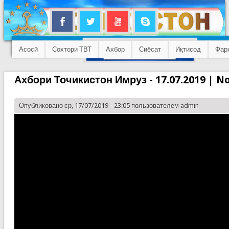
Асосӣ
Сохтори ТВТ
Ахбор
Сиёсат
Иқтисод
Фар
Ахбори Точикистон Имруз - 17.07.2019 | No
Опубликовано ср, 17/07/2019 - 23:05 пользователем
admin