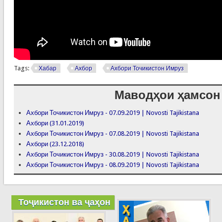
Tags:
Хабар
Ахбор
Ахбори Точикистон Имруз
Маводҳои ҳамсон
Ахбори Точикистон Имруз - 07.09.2019 | Novosti Tajikistana
Ахбори (31.01.2019)
Ахбори Точикистон Имруз - 07.08.2019 | Novosti Tajikistana
Ахбори (23.12.2018)
Ахбори Точикистон Имруз - 30.08.2019 | Novosti Tajikistana
Ахбори Точикистон Имруз - 08.09.2019 | Novosti Tajikistana
Тоҷикистон ва ҷаҳон