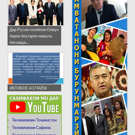
Дар Русия ғолибони Озмун
барои беҳтарин мақола
бахшида...
ИҚТИБОС АЗ ПАЁМ
Телевизиоин Тоҷикистон
Телевизиони Сафина