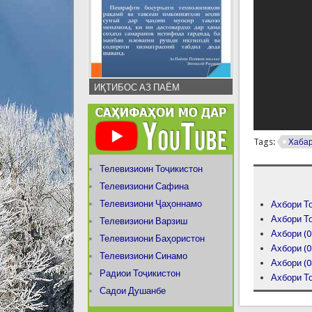
ИҚТИБОС АЗ ПАЁМ
Tags:
Хаба
Телевизиоин Тоҷикистон
Телевизиони Сафина
Телевизиони Ҷаҳоннамо
Ахбори То
Ахбори То
Телевизиони Варзиш
Ахбори (0
Телевизиони Баҳористон
Ахбори (0
Телевизиони Синамо
Ахбори (0
Радиои Тоҷикистон
Ахбори То
Садои Душанбе