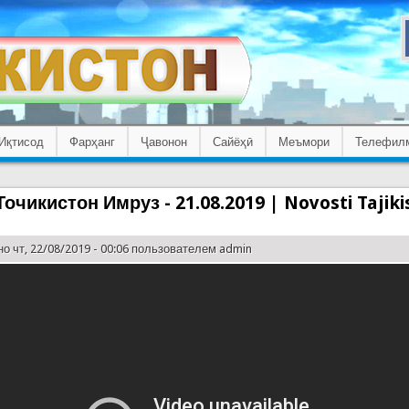
Иқтисод
Фарҳанг
Ҷавонон
Сайёҳӣ
Меъмори
Телефил
очикистон Имруз - 21.08.2019 | Novosti Tajik
о чт, 22/08/2019 - 00:06 пользователем
admin