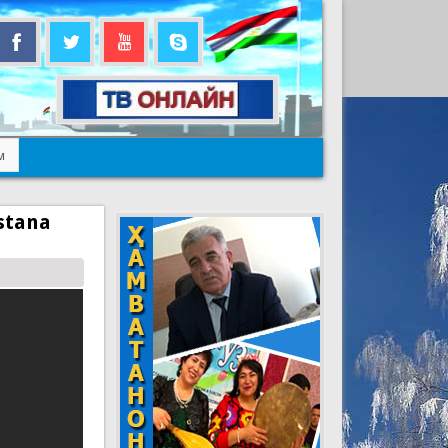
м
istana