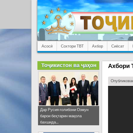
Асосӣ
Сохтори ТВТ
Ахбор
Сиёсат
Тоҷикистон ва ҷаҳон
Ахбори Т
Опубликован
Дар Русия ғолибони Озмун
барои беҳтарин мақола
бахшида...