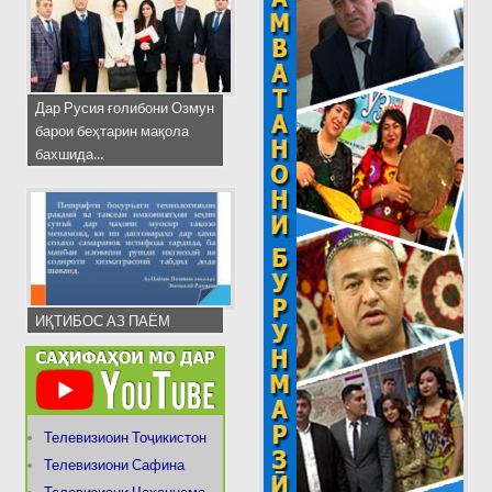
Дар Русия ғолибони Озмун
барои беҳтарин мақола
бахшида...
ИҚТИБОС АЗ ПАЁМ
Телевизиоин Тоҷикистон
Телевизиони Сафина