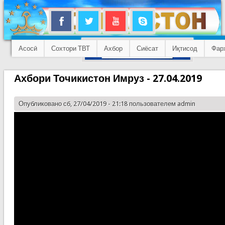
Асосӣ
Сохтори ТВТ
Ахбор
Сиёсат
Иқтисод
Фар
Ахбори Точикистон Имруз - 27.04.2019
Опубликовано сб, 27/04/2019 - 21:18 пользователем
admin