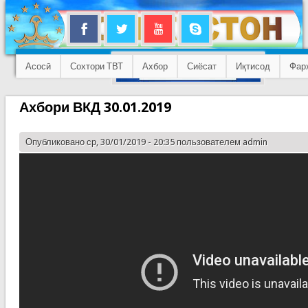
Асосӣ
Сохтори ТВТ
Ахбор
Сиёсат
Иқтисод
Фар
Ахбори ВКД 30.01.2019
Опубликовано ср, 30/01/2019 - 20:35 пользователем
admin