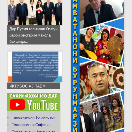
Дар Русия ғолибони Озмун
барои беҳтарин мақола
бахшида...
ИҚТИБОС АЗ ПАЁМ
Телевизиоин Тоҷикистон
Телевизиони Сафина