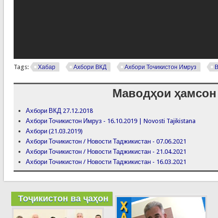
Tags:
Хабар
Ахбори ВКД
Ахбори Точикистон Имруз
Маводҳои ҳамсон
Ахбори ВКД 27.12.2018
Ахбори Точикистон Имруз - 16.10.2019 | Novosti Tajikistana
Ахбори (21.03.2019)
Ахбори Точикистон / Новости Таджикистан - 07.06.2021
Ахбори Точикистон / Новости Таджикистан - 21.04.2021
Ахбори Точикистон / Новости Таджикистан - 16.03.2021
Тоҷикистон ва ҷаҳон