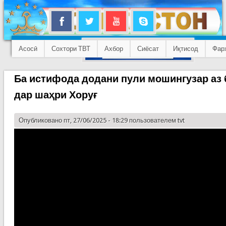
Асосӣ
Сохтори ТВТ
Ахбор
Сиёсат
Иқтисод
Фар
Ба истифода додани пули мошингузар аз 
дар шаҳри Хоруғ
Опубликовано пт, 27/06/2025 - 18:29 пользователем
tvt