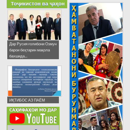
Тоҷикистон ва ҷаҳон
Дар Русия ғолибони Озмун
барои беҳтарин мақола
бахшида...
ИҚТИБОС АЗ ПАЁМ