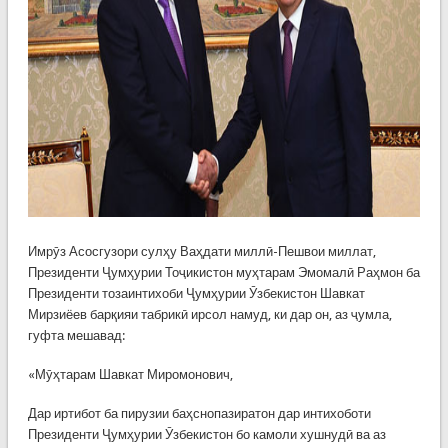
Имрӯз Асосгузори сулҳу Ваҳдати миллӣ-Пешвои миллат,
Президенти Ҷумҳурии Тоҷикистон муҳтарам Эмомалӣ Раҳмон ба
Президенти тозаинтихоби Ҷумҳурии Ӯзбекистон Шавкат
Мирзиёев барқияи табрикӣ ирсол намуд, ки дар он, аз ҷумла,
гуфта мешавад:
«Мӯҳтарам Шавкат Миромонович,
Дар иртибот ба пирузии баҳснопазиратон дар интихоботи
Президенти Ҷумҳурии Ӯзбекистон бо камоли хушнудӣ ва аз