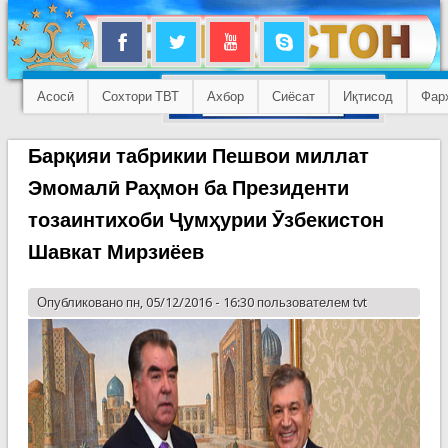
Асосӣ
Сохтори ТВТ
Ахбор
Сиёсат
Иқтисод
Фар
Барқияи табрикии Пешвои миллат
Эмомалӣ Раҳмон ба Президенти
тозаинтихоби Ҷумҳурии Ӯзбекистон
Шавкат Мирзиёев
Опубликовано пн, 05/12/2016 - 16:30 пользователем
tvt