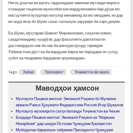
Нигоҳ доштан ва васеъ гардонидани заминаи мусоиди мероси
созандаи таърихии муносибатҳои мардумонамон бар дӯши мо
масъулияти бузургеро вогузор менамояд ва мо омодаем, ки дар
ин ҷода якҷо бо Шумо саъю талошҳои заруриро ба харҷ диҳем.
Ба Шумо, мӯҳтарам Шавкат Миромонович, сиҳатии комил,
саодатмандиву хушрӯзӣ, дар фаъолияти давлатиатон
дастовардҳои нав ба нав ба манзури рушду тараққии
Ӯзбекистони дӯст ва ба мардуми барои мо бародари он сулҳу
субот ва пешравии бардавом орзумандам».
Tags:
Хабар
Президент
Тоҷикистон ва ҷаҳон
Маводҳои ҳамсон
Мулоқоти Пешвои миллат Эмомалӣ Раҳмон бо Муовини
аввали Раиси Ҳукумати Федератсияи Россия Игор Шувалов
Мулоқоту музокироти сатҳи баланди Тоҷикистон ва Чехия
Боздиди Пешвои миллат Эмомалӣ Раҳмон аз “Маркази
Назарбоев” дар шаҳри Остонаи Ҷумҳурии Қазоқистон
Мубодилаи барқияҳои табрикии Президенти Ҷумҳурии