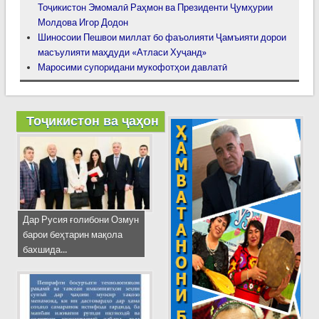
Тоҷикистон Эмомалӣ Раҳмон ва Президенти Ҷумҳурии
Молдова Игор Додон
Шиносоии Пешвои миллат бо фаъолияти Ҷамъияти дорои
масъулияти маҳдуди «Атласи Хуҷанд»
Маросими супоридани мукофотҳои давлатӣ
Тоҷикистон ва ҷаҳон
Дар Русия ғолибони Озмун
барои беҳтарин мақола
бахшида...