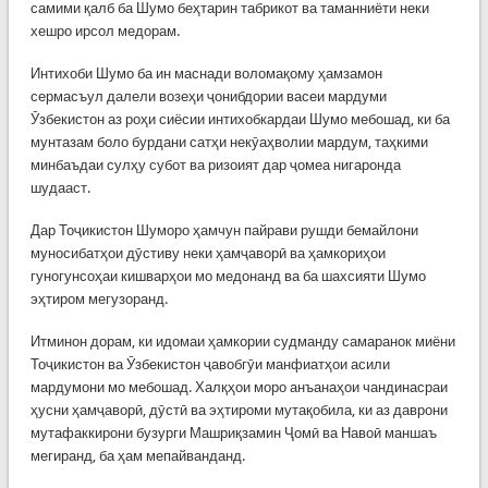
самими қалб ба Шумо беҳтарин табрикот ва таманниёти неки
хешро ирсол медорам.
Интихоби Шумо ба ин маснади воломақому ҳамзамон
сермасъул далели возеҳи ҷонибдории васеи мардуми
Ӯзбекистон аз роҳи сиёсии интихобкардаи Шумо мебошад, ки ба
мунтазам боло бурдани сатҳи некӯаҳволии мардум, таҳкими
минбаъдаи сулҳу субот ва ризоият дар ҷомеа нигаронда
шудааст.
Дар Тоҷикистон Шуморо ҳамчун пайрави рушди бемайлони
муносибатҳои дӯстиву неки ҳамҷаворӣ ва ҳамкориҳои
гуногунсоҳаи кишварҳои мо медонанд ва ба шахсияти Шумо
эҳтиром мегузоранд.
Итминон дорам, ки идомаи ҳамкории судманду самаранок миёни
Тоҷикистон ва Ӯзбекистон ҷавобгӯи манфиатҳои асили
мардумони мо мебошад. Халқҳои моро анъанаҳои чандинасраи
ҳусни ҳамҷаворӣ, дӯстӣ ва эҳтироми мутақобила, ки аз даврони
мутафаккирони бузурги Машриқзамин Ҷомӣ ва Навоӣ маншаъ
мегиранд, ба ҳам мепайванданд.