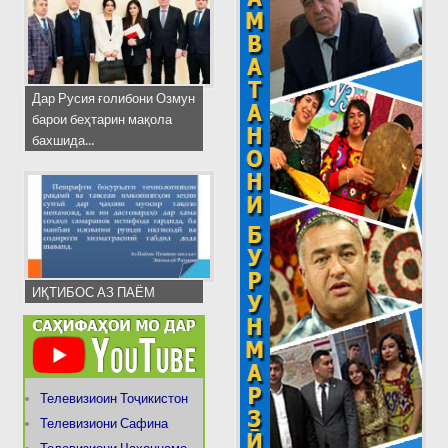
Дар Русия ғолибони Озмун
барои беҳтарин мақола
бахшида...
ИҚТИБОС АЗ ПАЁМ
Телевизиоин Тоҷикистон
Телевизиони Сафина