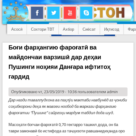
Асосӣ
Сохтори ТВТ
Ахбор
Сиёсат
Иқтисод
Фар
Боғи фарҳангию фароғатӣ ва
майдончаи варзишӣ дар деҳаи
Пушинги ноҳияи Данғара ифтитоҳ
гардид
Опубликовано чт, 23/05/2019 - 10:36 пользователем
admin
Дар назди таваллудхона ва паҳлӯи мактаби навбунёд аз ҷониби
соҳибкорони деҳа як мавзеи нообод ба маркази фарҳангию
фароғатии “Пушинг” сайргоҳи мардум табдил дода шуд.
Масоҳати боғчаи фароғатӣ 0,70 гектарро ташкил дода, он ба
таври замонавӣ бо истифода аз таҷҳизоти равшанидиҳанда оро