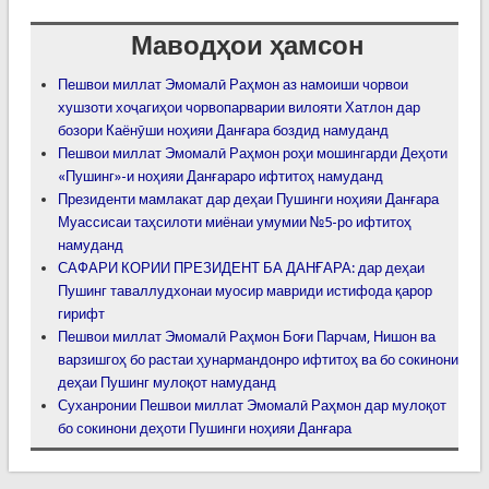
Маводҳои ҳамсон
Пешвои миллат Эмомалӣ Раҳмон аз намоиши чорвои
хушзоти хоҷагиҳои чорвопарварии вилояти Хатлон дар
бозори Каёнӯши ноҳияи Данғара боздид намуданд
Пешвои миллат Эмомалӣ Раҳмон роҳи мошингарди Деҳоти
«Пушинг»-и ноҳияи Данғараро ифтитоҳ намуданд
Президенти мамлакат дар деҳаи Пушинги ноҳияи Данғара
Муассисаи таҳсилоти миёнаи умумии №5-ро ифтитоҳ
намуданд
САФАРИ КОРИИ ПРЕЗИДЕНТ БА ДАНҒАРА: дар деҳаи
Пушинг таваллудхонаи муосир мавриди истифода қарор
гирифт
Пешвои миллат Эмомалӣ Раҳмон Боғи Парчам, Нишон ва
варзишгоҳ бо растаи ҳунармандонро ифтитоҳ ва бо сокинони
деҳаи Пушинг мулоқот намуданд
Суханронии Пешвои миллат Эмомалӣ Раҳмон дар мулоқот
бо сокинони деҳоти Пушинги ноҳияи Данғара