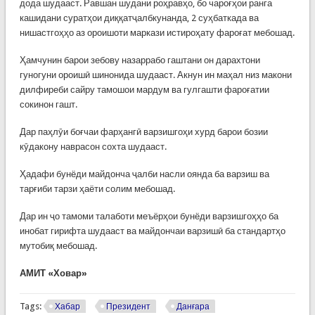
дода шудааст. Равшан шудани роҳравҳо, бо чароғҳои ранга
кашидани суратҳои диққатҷалбкунанда, 2 суҳбаткада ва
нишастгоҳҳо аз ороишоти маркази истироҳату фароғат мебошад.
Ҳамчунин барои зебову назаррабо гаштани он дарахтони
гуногуни ороишӣ шинонида шудааст. Акнун ин маҳал низ макони
дилфиреби сайру тамошои мардум ва гулгашти фароғатии
сокинон гашт.
Дар паҳлӯи боғчаи фарҳангӣ варзишгоҳи хурд барои бозии
кӯдакону наврасон сохта шудааст.
Ҳадафи бунёди майдонча ҷалби насли оянда ба варзиш ва
тарғиби тарзи ҳаёти солим мебошад.
Дар ин ҷо тамоми талаботи меъёрҳои бунёди варзишгоҳҳо ба
инобат гирифта шудааст ва майдончаи варзишӣ ба стандартҳо
мутобиқ мебошад.
АМИТ «Ховар»
Tags:
Хабар
Президент
Данғара