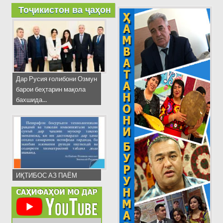
Тоҷикистон ва ҷаҳон
Дар Русия ғолибони Озмун
барои беҳтарин мақола
бахшида...
ИҚТИБОС АЗ ПАЁМ