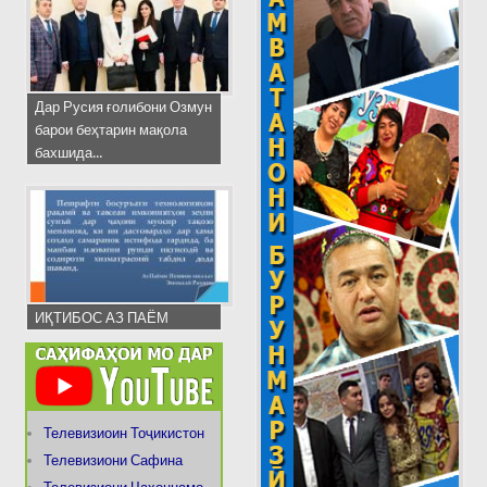
Дар Русия ғолибони Озмун
барои беҳтарин мақола
бахшида...
ИҚТИБОС АЗ ПАЁМ
Телевизиоин Тоҷикистон
Телевизиони Сафина