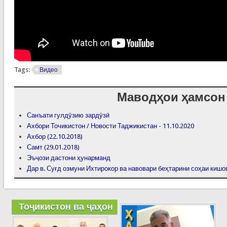
Tags:
Видео
Маводҳои ҳамсон
Санъати гулдӯзию зардӯзӣ
Ахбори Точикистон / Новости Таджикистан - 11.10.2020
Ахбор (22.10.2018)
Самт (29.01.2018)
Эъҷози дастони ҳунарманд
Дар в. Суғд озмуни Ихтирокор ва навовари беҳтарини соҳаи кишо
Тоҷикистон ва ҷаҳон