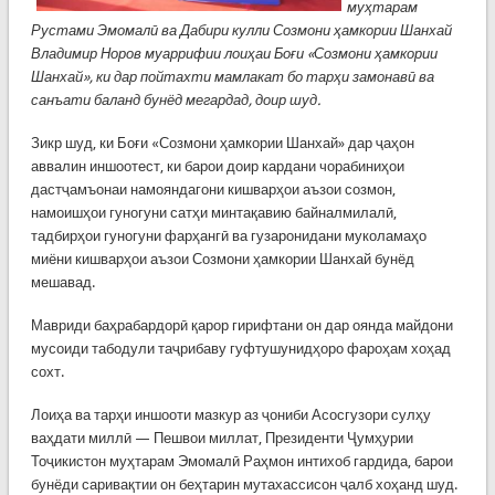
муҳтарам
Рустами Эмомалӣ ва Дабири кулли Созмони ҳамкории Шанхай
Владимир Норов муаррифии лоиҳаи Боғи «Созмони ҳамкории
Шанхай», ки дар пойтахти мамлакат бо тарҳи замонавӣ ва
санъати баланд бунёд мегардад, доир шуд.
Зикр шуд, ки Боғи «Созмони ҳамкории Шанхай» дар ҷаҳон
аввалин иншоотест, ки барои доир кардани чорабиниҳои
дастҷамъонаи намояндагони кишварҳои аъзои созмон,
намоишҳои гуногуни сатҳи минтақавию байналмилалӣ,
тадбирҳои гуногуни фарҳангӣ ва гузаронидани муколамаҳо
миёни кишварҳои аъзои Созмони ҳамкории Шанхай бунёд
мешавад.
Мавриди баҳрабардорӣ қарор гирифтани он дар оянда майдони
мусоиди табодули таҷрибаву гуфтушунидҳоро фароҳам хоҳад
сохт.
Лоиҳа ва тарҳи иншооти мазкур аз ҷониби Асосгузори сулҳу
ваҳдати миллӣ — Пешвои миллат, Президенти Ҷумҳурии
Тоҷикистон муҳтарам Эмомалӣ Раҳмон интихоб гардида, барои
бунёди саривақтии он беҳтарин мутахассисон ҷалб хоҳанд шуд.