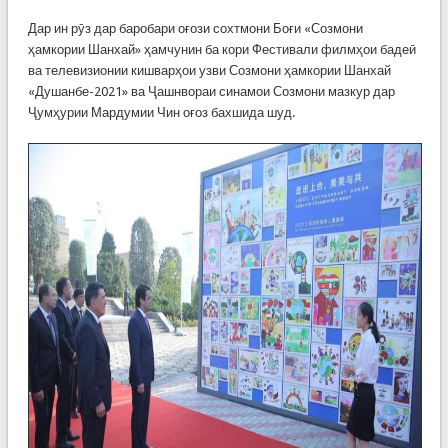
Дар ин рӯз дар баробари оғози сохтмони Боғи «Созмони
ҳамкории Шанхай» ҳамчунин ба кори Фестивали филмҳои бадеӣ
ва телевизионии кишварҳои узви Созмони ҳамкории Шанхай
«Душанбе-2021» ва Ҷашнвораи синамои Созмони мазкур дар
Ҷумҳурии Мардумии Чин оғоз бахшида шуд.