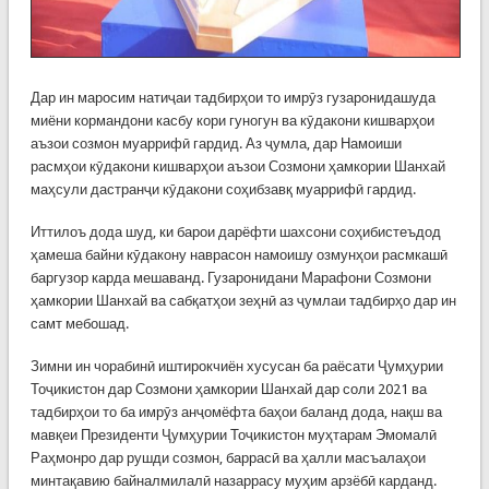
Дар ин маросим натиҷаи тадбирҳои то имрӯз гузаронидашуда
миёни кормандони касбу кори гуногун ва кӯдакони кишварҳои
аъзои созмон муаррифӣ гардид. Аз ҷумла, дар Намоиши
расмҳои кӯдакони кишварҳои аъзои Созмони ҳамкории Шанхай
маҳсули дастранҷи кӯдакони соҳибзавқ муаррифӣ гардид.
Иттилоъ дода шуд, ки барои дарёфти шахсони соҳибистеъдод
ҳамеша байни кӯдакону наврасон намоишу озмунҳои расмкашӣ
баргузор карда мешаванд. Гузаронидани Марафони Созмони
ҳамкории Шанхай ва сабқатҳои зеҳнӣ аз ҷумлаи тадбирҳо дар ин
самт мебошад.
Зимни ин чорабинӣ иштирокчиён хусусан ба раёсати Ҷумҳурии
Тоҷикистон дар Созмони ҳамкории Шанхай дар соли 2021 ва
тадбирҳои то ба имрӯз анҷомёфта баҳои баланд дода, нақш ва
мавқеи Президенти Ҷумҳурии Тоҷикистон муҳтарам Эмомалӣ
Раҳмонро дар рушди созмон, баррасӣ ва ҳалли масъалаҳои
минтақавию байналмилалӣ назаррасу муҳим арзёбӣ карданд.