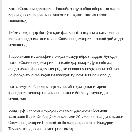
Боғи «Созмони ҳамкории Шанхай» аз ду ошёна иборат ва дар он
барои ҳар кишвари аъзо гӯшаҳои алоҳида ташкил карда
мешаванд.
Тибқи лоиҳа, дар боғ гӯшаҳои фарҳангӣ, намунаи расму оин ва
суннатҳои давлатҳои аъзои Созмони ҳамкории Шанхай ҷой дода
мешаванд.
Тавре зимни муаррифии лоиҳаи мазкур иброз гардид, бунёди
Боғи «Созмони ҳамкории Шанхай» дар шаҳри Душанбе дар
оянда имкон фароҳам меорад, ки сокинону меҳмонони пойтахт
бо фарҳангу анъанаҳои кишварҳои гуногун шинос шаванд.
Боғ ҳамчунин барои рушди муносибатҳои гуманитарию
фарҳангии кишварҳои аъзои созмони бонуфуз мусоидат
менамояд.
Бояд гуфт, ки оғози корҳои сохтмонӣ дар Боғи «Созмони
ҳамкории Шанхай» ба рӯзҳои таҷлили 20-умин солгарди таъсиси
Созмони ҳамкории Шанхай ва ба давраи раёсати Ҷумҳурии
Тоҷикистон дар ин созмон рост омад.