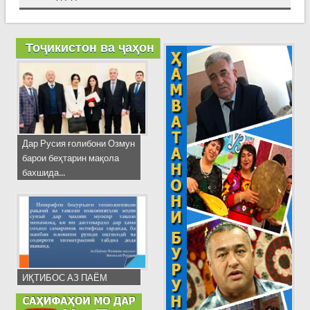
Тоҷикистон ва ҷаҳон
Дар Русия ғолибони Озмун
барои беҳтарин мақола
бахшида...
ИҚТИБОС АЗ ПАЁМ