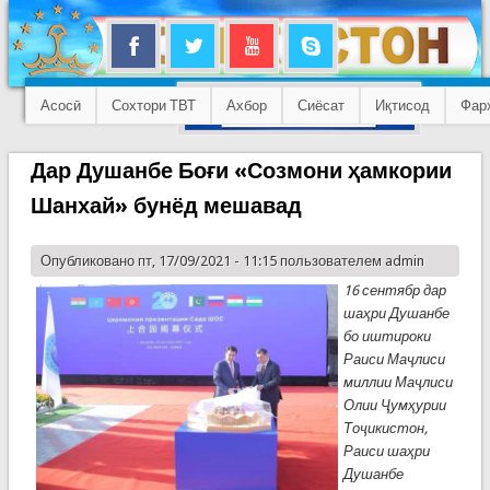
Асосӣ
Сохтори ТВТ
Ахбор
Сиёсат
Иқтисод
Фар
Дар Душанбе Боғи «Созмони ҳамкории
Шанхай» бунёд мешавад
Опубликовано пт, 17/09/2021 - 11:15 пользователем
admin
16 сентябр дар
шаҳри Душанбе
бо иштироки
Раиси Маҷлиси
миллии Маҷлиси
Олии Ҷумҳурии
Тоҷикистон,
Раиси шаҳри
Душанбе