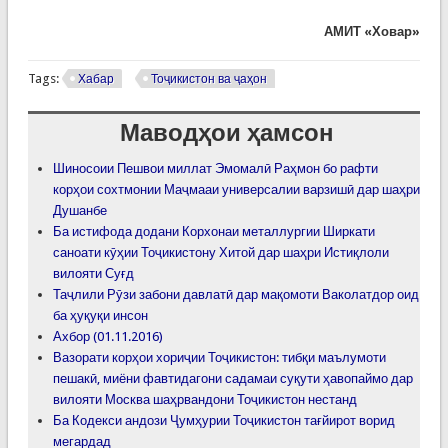
АМИТ «Ховар»
Tags:
Хабар
Тоҷикистон ва ҷаҳон
Маводҳои ҳамсон
Шиносоии Пешвои миллат Эмомалӣ Раҳмон бо рафти
корҳои сохтмонии Маҷмааи универсалии варзишӣ дар шаҳри
Душанбе
Ба истифода додани Корхонаи металлургии Ширкати
саноати кӯҳии Тоҷикистону Хитой дар шаҳри Истиқлоли
вилояти Суғд
Таҷлили Рӯзи забони давлатӣ дар мақомоти Ваколатдор оид
ба ҳуқуқи инсон
Ахбор (01.11.2016)
Вазорати корҳои хориҷии Тоҷикистон: тибқи маълумоти
пешакӣ, миёни фавтидагони садамаи суқути ҳавопаймо дар
вилояти Москва шаҳрвандони Тоҷикистон нестанд
Ба Кодекси андози Ҷумҳурии Тоҷикистон тағйирот ворид
мегардад