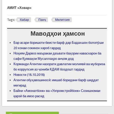
АМИТ «Ховар»
Tags:
Хабар
Панҷ
Милитсия
Маводҳои ҳамсон
Бар асари боришоти беисти барф дар Бадахшон болопӯши
20 хонаи сокинон хароб гардид
Ноҳияи Дарвоз маъракаи даъвати баҳории наваскарон ба
сафи Қувваҳои Мусаллаҳро анҷом дод
Корманди Агентии назорати давлатии молиявӣ ва мубориза
бо коррупсия аз ҷониби КДАМ боздошт гардид
Новости (18.10.2018)
Агентии обуҳавошиносӣ: имшаб боридани барф шиддат
мегирад
Байни «Амонатбонк» ва «Узпромстройбонк» Созишномаи
қарзӣ ба имзо расид