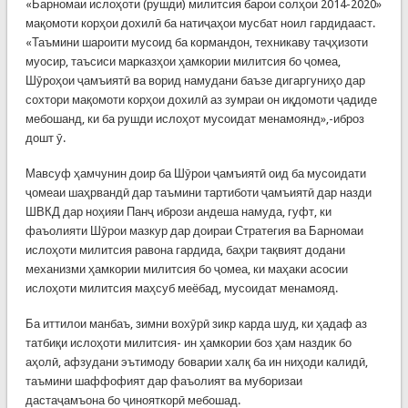
«Барномаи ислоҳоти (рушди) милитсия барои солҳои 2014-2020»
мақомоти корҳои дохилӣ ба натиҷаҳои мусбат ноил гардидааст.
«Таъмини шароити мусоид ба кормандон, техникаву таҷҳизоти
муосир, таъсиси марказҳои ҳамкории милитсия бо ҷомеа,
Шӯроҳои ҷамъиятӣ ва ворид намудани баъзе дигаргуниҳо дар
сохтори мақомоти корҳои дохилӣ аз зумраи он иқдомоти ҷадиде
мебошанд, ки ба рушди ислоҳот мусоидат менамоянд»,-иброз
дошт ӯ.
Мавсуф ҳамчунин доир ба Шӯрои ҷамъиятӣ оид ба мусоидати
ҷомеаи шаҳрвандӣ дар таъмини тартиботи ҷамъиятӣ дар назди
ШВКД дар ноҳияи Панҷ ибрози андеша намуда, гуфт, ки
фаъолияти Шӯрои мазкур дар доираи Стратегия ва Барномаи
ислоҳоти милитсия равона гардида, баҳри тақвият додани
механизми ҳамкории милитсия бо ҷомеа, ки маҳаки асосии
ислоҳоти милитсия маҳсуб меёбад, мусоидат менамояд.
Ба иттилои манбаъ, зимни вохӯрӣ зикр карда шуд, ки ҳадаф аз
татбиқи ислоҳоти милитсия- ин ҳамкории боз ҳам наздик бо
аҳолӣ, афзудани эътимоду боварии халқ ба ин ниҳоди калидӣ,
таъмини шаффофият дар фаъолият ва муборизаи
дастаҷамъона бо ҷинояткорӣ мебошад.