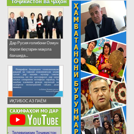
Тоҷикистон ва ҷаҳон
Дар Русия ғолибони Озмун
барои беҳтарин мақола
бахшида...
ИҚТИБОС АЗ ПАЁМ
Телевизиоин Тоҷикистон