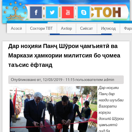
Асосӣ
Сохтори ТВТ
Ахбор
Сиёсат
Иқтисод
Фар
Дар ноҳияи Панҷ Шӯрои ҷамъиятӣ ва
Маркази ҳамкории милитсия бо ҷомеа
таъсис ёфтанд
Опубликовано вт, 12/03/2019 - 11:15 пользователем
admin
Дар ноҳияи
Панҷ дар
назди шуъбаи
Вазорати
корҳои
дохилӣ Шӯрои
ҷамъиятӣ
оид ба