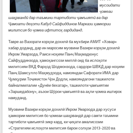
мусоидати
ҷомеаи
шаҳрвандӣ дар таъмини тартиботи ҷамъиятӣ ва дар
Ҷамоати деҳоти Кабуд Сайфиддинов Маркази ҳамкории
милитсия бо ҷомеа ифтитоҳ гардиданд.
Тавре аз Вазорати корҳои дохилӣ ба мухбири АМИТ «Ховар»
хабар доданд, дар ин маросим муовини Вазири корҳои дохилӣ
Икром Умарзода, Раиси ноҳияи Панҷ Маҳмадюнус
Сайфуддинзода, ҳамоҳангсози миллӣ оид ба ислоҳоти
милитсияи ВКД Фарҳод Шодмонзода, сардори ШВКД дар ноҳияи
Панҷ Шамсулло Маҳмудзода, намояндаи Сафорати ИМА дар
Ҷумҳурии Тоҷикистон Ҷон Додли, намояндагони ташкилоти
байналмилалии «Дунёи бехатар», ташкилоти ҷамъиятии
«Заршедабону», аъзои Шӯрои ҷамъиятӣ ва аҳли ҷомеа иштирок
намуданд.
Муовини Вазири корҳои дохилӣ Икром Умарзода дар хусуси
ҳамкории милитсия бо ҷомеаи шаҳрвандӣ дар самти таъмини
тартиботи ҷамъиятӣ зикр кард, ки ҷиҳати амалисозии
«Стратегияи ислоҳоти милитсия барои солҳои 2013-2020 ва