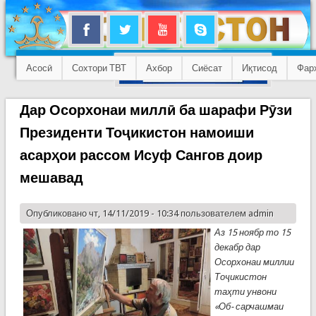
Асосӣ
Сохтори ТВТ
Ахбор
Сиёсат
Иқтисод
Фар
Дар Осорхонаи миллӣ ба шарафи Рӯзи
Президенти Тоҷикистон намоиши
асарҳои рассом Исуф Сангов доир
мешавад
Опубликовано чт, 14/11/2019 - 10:34 пользователем
admin
Аз 15 ноябр то 15
декабр дар
Осорхонаи миллии
Тоҷикистон
таҳти унвони
«Об- сарчашмаи