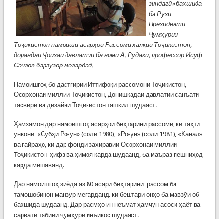
зиндагӣ» бахшида
ба Рӯзи
Президенти
Ҷумҳурии
Тоҷикистон намоиши асарҳои Рассоми халқии Тоҷикистон,
дорандаи Ҷоизаи давлатии ба номи А. Рӯдакӣ, профессор Исуф
Сангов баргузор мегардад.
Намоишгоҳ бо дастгирии Иттифоқи рассомони Тоҷикистон,
Осорхонаи миллии Тоҷикистон, Донишкадаи давлатии санъати
тасвирӣ ва дизайни Тоҷикистон ташкил шудааст.
Ҳамзамон дар намоишгоҳ асарҳои беҳтарини рассомӣ, ки таҳти
унвони «Субҳи Роғун» (соли 1980), «Роғун» (соли 1981), «Канал»
ва ғайраҳо, ки дар фонди захиравии Осорхонаи миллии
Тоҷикистон ҳифз ва ҳимоя карда шудаанд, ба маъраз пешниҳод
карда мешаванд.
Дар намоишгоҳ зиёда аз 80 асари беҳтарини рассом ба
тамошобинон манзур мегарданд, ки бештари онҳо ба мавзӯи об
бахшида шудаанд. Дар расмҳо ин неъмат ҳамчун асоси ҳаёт ва
сарвати табиии ҷумҳурӣ инъикос шудааст.