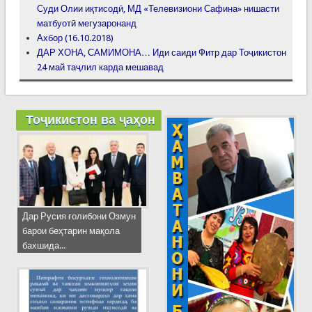
Суди Олии иқтисодӣ, МД «Телевизиони Сафина» нишасти
матбуотӣ мегузаронанд
Ахбор (16.10.2018)
ДАР ХОНА, САМИМОНА… Иди саиди Фитр дар Тоҷикистон
24 май таҷлил карда мешавад
Тоҷикистон ва ҷаҳон
Дар Русия ғолибони Озмун
барои беҳтарин мақола
бахшида...