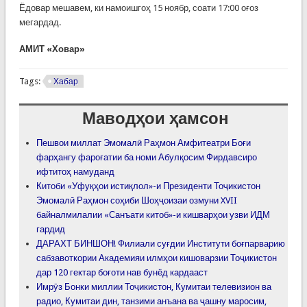
Ёдовар мешавем, ки намоишгоҳ 15 ноябр, соати 17:00 оғоз
мегардад.
АМИТ «Ховар»
Tags:
Хабар
Маводҳои ҳамсон
Пешвои миллат Эмомалӣ Раҳмон Амфитеатри Боғи
фарҳангу фароғатии ба номи Абулқосим Фирдавсиро
ифтитоҳ намуданд
Китоби «Уфуқҳои истиқлол»-и Президенти Тоҷикистон
Эмомалӣ Раҳмон соҳиби Шоҳҷоизаи озмуни XVII
байналмилалии «Санъати китоб»-и кишварҳои узви ИДМ
гардид
ДАРАХТ БИНШОН! Филиали суғдии Институти боғпарварию
сабзавоткории Академияи илмҳои кишоварзии Тоҷикистон
дар 120 гектар боғоти нав бунёд кардааст
Имрӯз Бонки миллии Тоҷикистон, Кумитаи телевизион ва
радио, Кумитаи дин, танзими анъана ва ҷашну маросим,