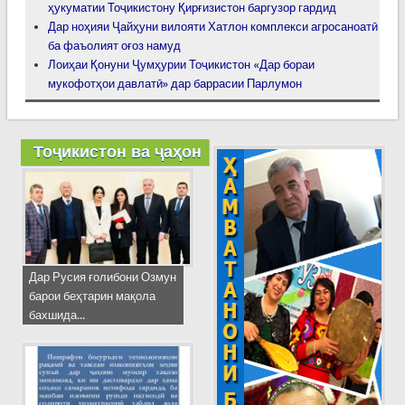
ҳукуматии Тоҷикистону Қирғизистон баргузор гардид
Дар ноҳияи Ҷайҳуни вилояти Хатлон комплекси агросаноатӣ
ба фаъолият оғоз намуд
Лоиҳаи Қонуни Ҷумҳурии Тоҷикистон «Дар бораи
мукофотҳои давлатӣ» дар баррасии Парлумон
Тоҷикистон ва ҷаҳон
Дар Русия ғолибони Озмун
барои беҳтарин мақола
бахшида...