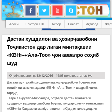
Асосӣ
Сохтори ТВТ
Ахбор
Сиёсат
Иқтисод
Фар
Дастаи хушдилон ва ҳозирҷавобони
Тоҷикистон дар лигаи минтақавии
«КВН»-«Ала-Тоо» ҷои аввалро соҳиб
шуд
Опубликовано пн, 12/12/2016 - 16:03 пользователем
tvt
Дастаи мунтахаби хушдилон ва ҳозирҷавобони Тоҷикистон
ғолиби лигаи минтақавии «КВН»-«Ала-Тоо»-и шаҳри Бишкек
гардид.
Тавре Хайрулло Мирсаидов, роҳбари дастаи мунтахаби
хушдилон ва ҳозирҷавобони Тоҷикистон дар озмуни минтақавии
«КВН» ба Хадамоти матбуоти вилояти Суғд иттилоъ дод, ин