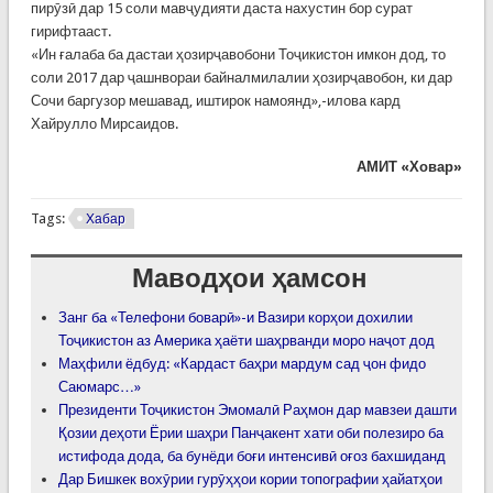
пирӯзӣ дар 15 соли мавҷудияти даста нахустин бор сурат
гирифтааст.
«Ин ғалаба ба дастаи ҳозирҷавобони Тоҷикистон имкон дод, то
соли 2017 дар ҷашнвораи байналмилалии ҳозирҷавобон, ки дар
Сочи баргузор мешавад, иштирок намоянд»,-илова кард
Хайрулло Мирсаидов.
АМИТ «Ховар»
Tags:
Хабар
Маводҳои ҳамсон
Занг ба «Телефони боварӣ»-и Вазири корҳои дохилии
Тоҷикистон аз Америка ҳаёти шаҳрванди моро наҷот дод
Маҳфили ёдбуд: «Кардаст баҳри мардум сад ҷон фидо
Саюмарс…»
Президенти Тоҷикистон Эмомалӣ Раҳмон дар мавзеи дашти
Қозии деҳоти Ёрии шаҳри Панҷакент хати оби полезиро ба
истифода дода, ба бунёди боғи интенсивӣ оғоз бахшиданд
Дар Бишкек вохӯрии гурӯҳҳои кории топографии ҳайатҳои