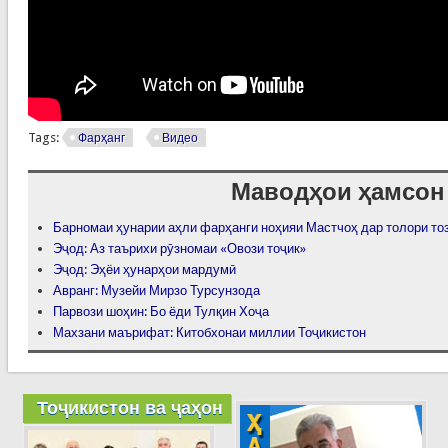
Tags:
Фарҳанг
Видео
Маводҳои ҳамсон
Барномаи ҳунарии аҳли фарҳанги ноҳияи Мастчоҳ дар толори то
Эҷод: Аз таърихи рӯзномаи «Овози тоҷик»
Эҷод: Эҳёи ҳунарҳои мардумӣ
Авранг: Музейи Мирзо Турсунзода
Парвози шоҳин: Бо ёди Тулқин Хоҷа
Махзани маърифат: Китобхонаи миллии Тоҷикистон
Тоҷикистон ва ҷаҳон