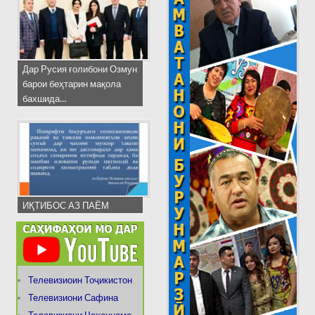
Дар Русия ғолибони Озмун
барои беҳтарин мақола
бахшида...
ИҚТИБОС АЗ ПАЁМ
Телевизиоин Тоҷикистон
Телевизиони Сафина