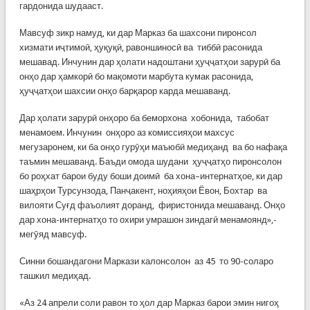
гардонида шудааст.
Мавсуф зикр намуд, ки дар Марказ ба шахсони пиронсол
хизмати иҷтимоӣ, ҳуқуқӣ, равоншиносӣ ва тиббӣ расонида
мешавад. Инчунин дар ҳолати надоштани ҳуҷҷатҳои зарурӣ ба
онҳо дар ҳамкорӣ бо мақомоти марбута кумак расонида,
ҳуҷҷатҳои шахсии онҳо барқарор карда мешаванд.
Дар ҳолати зарурӣ онҳоро ба беморхона хобонида, табобат
менамоем. Инчунин онҳоро аз комиссияҳои махсус
мегузаронем, ки ба онҳо гурӯҳи маъюбӣ медиҳанд ва бо нафақа
таъмин мешаванд. Баъди омода шудани ҳуҷҷатҳо пиронсолон
бо роҳхат барои буду боши доимӣ ба хона–интернатҳое, ки дар
шаҳрҳои Турсунзода, Панҷакент, ноҳияҳои Ёвон, Бохтар ва
вилояти Суғд фаъолият доранд, фиристонида мешаванд. Онҳо
дар хона-интернатҳо то охири умрашон зиндагӣ менамоянд»,-
мегӯяд мавсуф.
Синни бошандагони Маркази калонсолон аз 45 то 90-соларо
ташкил медиҳад.
«Аз 24 апрели соли равон то ҳол дар Марказ барои эмин нигоҳ