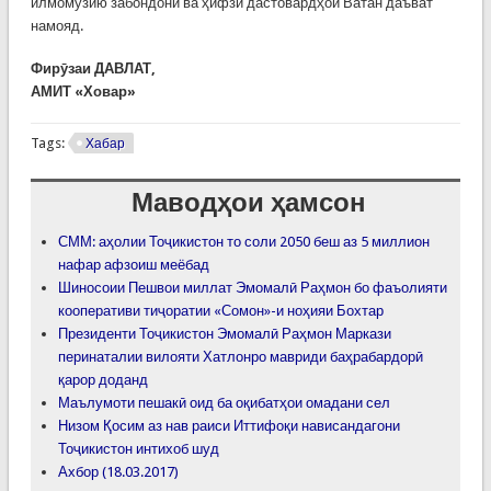
илмомӯзию забондонӣ ва ҳифзи дастовардҳои Ватан даъват
намояд.
Фирӯзаи ДАВЛАТ,
АМИТ «Ховар»
Tags:
Хабар
Маводҳои ҳамсон
СММ: аҳолии Тоҷикистон то соли 2050 беш аз 5 миллион
нафар афзоиш меёбад
Шиносоии Пешвои миллат Эмомалӣ Раҳмон бо фаъолияти
кооперативи тиҷоратии «Сомон»-и ноҳияи Бохтар
Президенти Тоҷикистон Эмомалӣ Раҳмон Маркази
перинаталии вилояти Хатлонро мавриди баҳрабардорӣ
қарор доданд
Маълумоти пешакӣ оид ба оқибатҳои омадани сел
Низом Қосим аз нав раиси Иттифоқи нависандагони
Тоҷикистон интихоб шуд
Ахбор (18.03.2017)