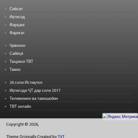
Сиёсат
Иқтисод
Фарҳанг
Фароғат
Ҷавонон
Сайёҳӣ
Таърихи ТВТ
Тамос
26 соли Истиқлол
Иқтисоди ҶТ дар соли 2017
Телевизион ва тамошобин
ТВТ онлайн
Copyright © 2026,
Theme Originally Created by
TVT