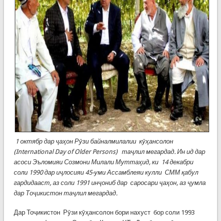
1 октябр дар
ҷ
а
ҳ
он
Р
ӯ
зи байналмилалии кӯҳансолон
(International Day of Older Persons)
та
ҷ
лил мегардад.
Ин ид дар
асоси Эъломияи Созмони Милали Мутта
ҳ
ид, ки 14 декабри
соли 1990 дар и
ҷ
лосияи 45-уми Ассамблеяи кулли СММ
қ
абул
гардидааст, аз соли 1991 ин
ҷ
ониб дар саросари
ҷ
а
ҳ
он, аз
ҷ
умла
дар То
ҷ
икистон та
ҷ
лил мегардад.
Дар Тоҷикистон Рӯзи кӯҳансолон бори нахуст бор соли 1993