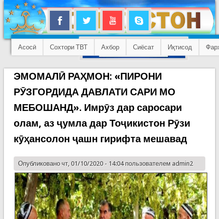
Асосӣ
Сохтори ТВТ
Ахбор
Сиёсат
Иқтисод
Фар
ЭМОМАЛӢ РАҲМОН: «ПИРОНИ
РӮЗГОРДИДА ДАВЛАТИ САРИ МО
МЕБОШАНД». Имрӯз дар саросари
олам, аз ҷумла дар Тоҷикистон Рӯзи
кӯҳансолон ҷашн гирифта мешавад
Опубликовано чт, 01/10/2020 - 14:04 пользователем
admin2