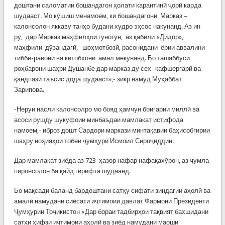
доштани саломатии бошандагон ҳолати карантинӣ ҷорӣ карда
шудааст. Мо кӯшиш менамоем, ки бошандагони Марказ –
калонсолон яккаву танҳо будани худро эҳсос накунанд. Аз ин
рӯ, дар Марказ маҳфилҳои гуногун, аз қабили «Дидор»,
маҳфили дӯзандагӣ, шоҳмотбозӣ, расонидани ёрии аввалини
тиббӣ-равонӣ ва китобхонӣ амал мекунанд. Бо ташаббуси
роҳбарони шаҳри Душанбе дар марказ ду сех- кафшергарӣ ва
қандпазӣ таъсис дода шудааст»,- зикр намуд Муҳаббат
Зарипова.
-Неруи насли калонсолро мо бояд ҳамчун боигарии миллӣ ва
асоси рушду шукуфоии минбаъдаи мамлакат истифода
намоем,- иброз дошт Сардори маркази минтақавии баҳисобгирии
шаҳру ноҳияҳои тобеи ҷумҳурӣ Исмоил Сироҷиддин.
Дар мамлакат зиёда аз 723 ҳазор нафар нафақахӯрон, аз ҷумла
пиронсолон ба қайд гирифта шудаанд.
Бо мақсади баланд бардоштани сатҳу сифати зиндагии аҳолӣ ва
амалӣ намудани сиёсати иҷтимоии давлат Фармони Президенти
Ҷумҳурии Тоҷикистон «Дар бораи тадбирҳои тақвият бахшидани
сатҳи ҳифзи иҷтимоии аҳолӣ ва зиёд намудани маоши