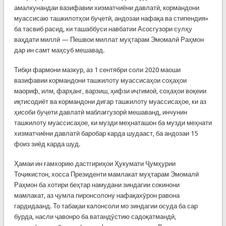
амалкунандаи вазифавии хизматчиёни давлатӣ, кормандони
муассисаю ташкилотҳои буҷетӣ, андозаи нафақа ва стипендия»
ба тасвиб расид, ки ташаббуси навбатии Асосгузори сулҳу
ваҳдати миллӣ — Пешвои миллат муҳтарам Эмомалӣ Раҳмон
дар ин самт маҳсуб мешавад.
Тибқи фармони мазкур, аз 1 сентябри соли 2020 маоши
вазифавии кормандони ташкилоту муассисаҳои соҳаҳои
маориф, илм, фарҳанг, варзиш, ҳифзи иҷтимоӣ, соҳаҳои воқеии
иқтисодиёт ва кормандони дигар ташкилоту муассисаҳое, ки аз
ҳисоби буҷети давлатӣ маблағгузорӣ мешаванд, инчунин
ташкилоту муассисаҳое, ки музди меҳнаташон ба музди меҳнати
хизматчиёни давлатӣ баробар карда шудааст, ба андозаи 15
фоиз зиёд карда шуд.
Ҳамаи ин ғамхорию дастгириҳои Ҳукумати Ҷумҳурии
Тоҷикистон, хосса Президенти мамлакат муҳтарам Эмомалӣ
Раҳмон ба хотири беҳтар намудани зиндагии сокинони
мамлакат, аз ҷумла пиронсолону нафақахӯрон равона
гардидаанд. То табақаи калонсоли мо зиндагии осуда ба сар
бурда, насли ҷавонро ба ватандӯстию садоқатмандӣ,