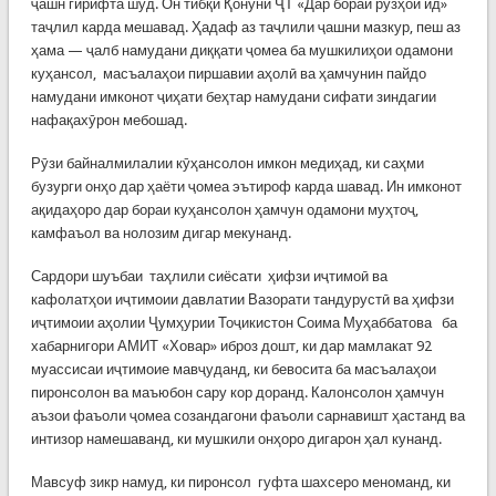
ҷашн гирифта шуд. Он тибқи Қонуни ҶТ «Дар бораи рӯзҳои ид»
таҷлил карда мешавад. Ҳадаф аз таҷлили ҷашни мазкур, пеш аз
ҳама — ҷалб намудани диққати ҷомеа ба мушкилиҳои одамони
куҳансол, масъалаҳои пиршавии аҳолӣ ва ҳамчунин пайдо
намудани имконот ҷиҳати беҳтар намудани сифати зиндагии
нафақахӯрон мебошад.
Рӯзи байналмилалии кӯҳансолон имкон медиҳад, ки саҳми
бузурги онҳо дар ҳаёти ҷомеа эътироф карда шавад. Ин имконот
ақидаҳоро дар бораи куҳансолон ҳамчун одамони муҳтоҷ,
камфаъол ва нолозим дигар мекунанд.
Сардори шуъбаи таҳлили сиёсати ҳифзи иҷтимоӣ ва
кафолатҳои иҷтимоии давлатии Вазорати тандурустӣ ва ҳифзи
иҷтимоии аҳолии Ҷумҳурии Тоҷикистон Соима Муҳаббатова ба
хабарнигори АМИТ «Ховар» иброз дошт, ки дар мамлакат 92
муассисаи иҷтимоие мавҷуданд, ки бевосита ба масъалаҳои
пиронсолон ва маъюбон сару кор доранд. Калонсолон ҳамчун
аъзои фаъоли ҷомеа созандагони фаъоли сарнавишт ҳастанд ва
интизор намешаванд, ки мушкили онҳоро дигарон ҳал кунанд.
Мавсуф зикр намуд, ки пиронсол гуфта шахсеро меноманд, ки