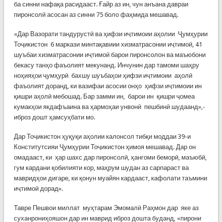
ба синни нафақа расидааст. Ғайр аз ин, чун анъана давраи
пиронсолӣ асосан аз синни 75 боло фаҳмида мешавад.
«Дар Вазорати тандурустӣ ва ҳифзи иҷтимоии аҳолии Ҷумҳурии
Тоҷикистон 6 маркази минтақавиии хизматрасонии иҷтимоӣ, 41
шуъбаи хизматрасонии иҷтимоӣ барои пиронсолон ва маъюбони
бекасу танҳо фаъолият мекунанд. Инчунин дар тамоми шаҳру
ноҳияҳои ҷумҳурӣ бахшу шуъбаҳои ҳифзи иҷтимоии аҳолӣ
фаъолият доранд, ки вазифаи асосии онҳо ҳифзи иҷтимоии ин
қишри аҳолӣ мебошад. Бар замми ин, барои ин қишри ҷомеа
кумакҳои якдафъаина ва ҳармоҳаи унвонӣ пешбинӣ шудаанд»,-
иброз дошт ҳамсуҳбати мо.
Дар Тоҷикистон ҳуқуқи аҳолии калонсол тибқи моддаи 39-и
Конститутсияи Ҷумҳурии Тоҷикистон ҳимоя мешавад. Дар он
омадааст, ки ҳар шахс дар пиронсолӣ, ҳангоми беморӣ, маъюбӣ,
гум кардани қобилияти кор, маҳрум шудан аз сарпараст ва
мавридҳои дигаре, ки қонун муайян кардааст, кафолати таъмини
иҷтимоӣ дорад».
Тавре Пешвои миллат муҳтарам Эмомалӣ Раҳмон дар яке аз
суханрониҳояшон дар ин маврид иброз дошта буданд, «пирони