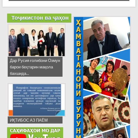
Тоҷикистон ва ҷаҳон
Дар Русия ғолибони Озмун
барои беҳтарин мақола
бахшида...
ИҚТИБОС АЗ ПАЁМ