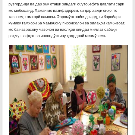
рӯзгордида ва дар обу оташи зиндагӣ обутобёфта давлати сари
мо мебошанд. Ҳамаи мо вазифадорем, ки дар ҳаққи онҳо, то
тавонем, ғамхорӣ намоем. Фаромӯш набояд кард, ки баробари
кумаку ғамхорӣ ба маъюбону пиронсолон ва оилаҳои камбизоат,
мо ба наврасону ҷавонон ва наслҳои ояндаи миллат сабақи
раҳму шафқат ва инсондӯстиву қадрдонӣ меомӯзем».