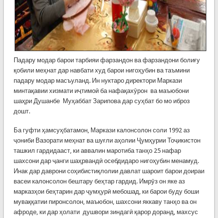
Падару модар барои тарбияи фарзандон ва фарзандони болиғу
қобили меҳнат дар навбати худ барои нигоҳубин ва таъмини
падару модар масъуланд. Ин нуктаро директори Маркази
минтақавии хизмати иҷтимоӣ ба нафақахӯрон ва маъюбони
шаҳри Душанбе Муҳаббат Зарипова дар суҳбат бо мо иброз
дошт.
Ба гуфти ҳамсуҳбатамон, Маркази калонсолон соли 1992 аз
ҷониби Вазорати меҳнат ва шуғли аҳолии Ҷумҳурии Тоҷикистон
ташкил гардидааст, ки аввалин маротиба танҳо 25 нафар
шахсони дар ҷанги шаҳрвандӣ осебдидаро нигоҳубин менамуд.
Инак дар даврони соҳибистиқлолии давлат шароит барои доираи
васеи калонсолон бештару беҳтар гардид. Имрӯз он яке аз
марказҳои беҳтарин дар ҷумҳурӣ мебошад, ки барои буду боши
муваққатии пиронсолон, маъюбон, шахсони яккаву танҳо ва он
афроде, ки дар ҳолати душвори зиндагӣ қарор доранд, махсус