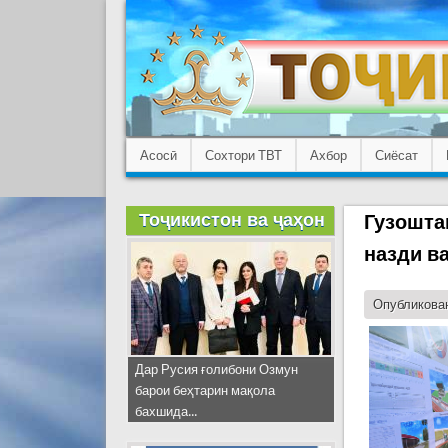
Асосӣ
Сохтори ТВТ
Ахбор
Сиёсат
Тоҷикистон ва ҷаҳон
Гузошта
назди в
Опубликован
Дар Русия ғолибони Озмун
барои беҳтарин мақола
бахшида...