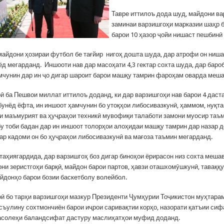
Тавре иттилоъ дода шуд, майдони в
заминаи варзишгоҳи марказии шаҳр 
барои 10 ҳазор ҷойи нишаст пешбинӣ
 майдони ҳозираи футбол бе тағйир нигоҳ дошта шуда, дар атрофи он ниш
ёд мегарданд. Иншооти нав дар масоҳати 4,3 гектар сохта шуда, дар баро
мчунин дар ин ҷо дигар шароит барои машқу тамрин фароҳам оварда меша
ӣ ба Пешвои миллат иттилоъ доданд, ки дар варзишгоҳи нав барои 4 даст
унёд ёфта, ин иншоот ҳамчунин бо утоқҳои либосивазкунӣ, ҳаммом, нуқта
и маъмурият ва ҳуҷраҳои техникӣ мувофиқи талаботи замони муосир таъ
бу тоби бадан дар ин иншоот толорҳои алоҳидаи машқу тамрин дар назар 
ҳар кадоми он бо ҳуҷраҳои либосивазкунӣ ва мағоза таъмин мегарданд.
таҳиягардида, дар варзишгоҳ боз дигар биноҳои ёрирасон низ сохта меша
они зеристгоҳи барқӣ, майдон барои партов, ҳавзи оташхомӯшкунӣ, таваққ
айдонҳо барои бозии баскетболу волейбол.
ӣ бо тарҳи варзишгоҳи мазкур Президенти Ҷумҳурии Тоҷикистон муҳтар
съулину сохтмончиён барои иҷрои саривақтии корҳо, назорати қатъии сиф
солеҳи баландсифат дастуру маслиҳатҳои муфид доданд.