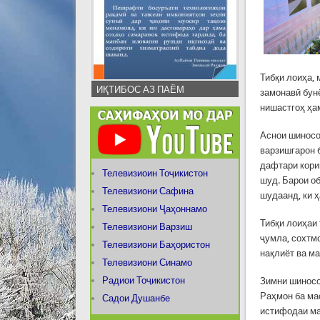
Тибқи лоиҳа,
ИҚТИБОС АЗ ПАЁМ
замонавӣ бун
нишастгоҳ ҳа
Аснои шиносо
варзишгарон б
дафтари кори
Телевизиоин Тоҷикистон
шуд. Барои о
Телевизиони Сафина
шудаанд, ки 
Телевизиони Ҷаҳоннамо
Тибқи лоиҳаи 
Телевизиони Варзиш
ҷумла, сохтм
Телевизиони Баҳористон
нақлиёт ва м
Телевизиони Синамо
Радиои Тоҷикистон
Зимни шиносо
Раҳмон ба ма
Садои Душанбе
истифодаи ма