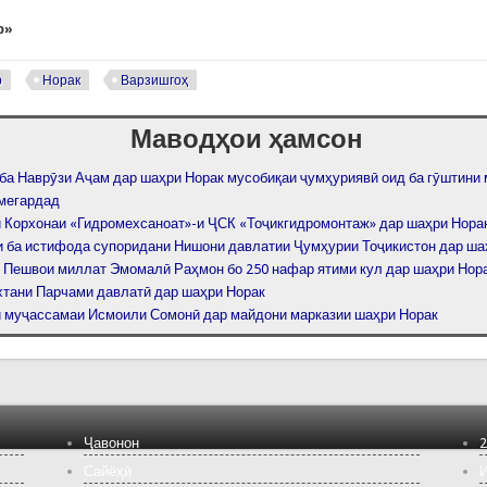
р»
р
Норак
Варзишгоҳ
Маводҳои ҳамсон
ба Наврӯзи Аҷам дар шаҳри Норак мусобиқаи ҷумҳуриявӣ оид ба гӯштини
 мегардад
 Корхонаи «Гидромехсаноат»-и ҶСК «Тоҷикгидромонтаж» дар шаҳри Нора
 ба истифода супоридани Нишони давлатии Ҷумҳурии Тоҷикистон дар ша
 Пешвои миллат Эмомалӣ Раҳмон бо 250 нафар ятими кул дар шаҳри Нор
тани Парчами давлатӣ дар шаҳри Норак
 муҷассамаи Исмоили Сомонӣ дар майдони марказии шаҳри Норак
Ҷавонон
2
Сайёҳӣ
И