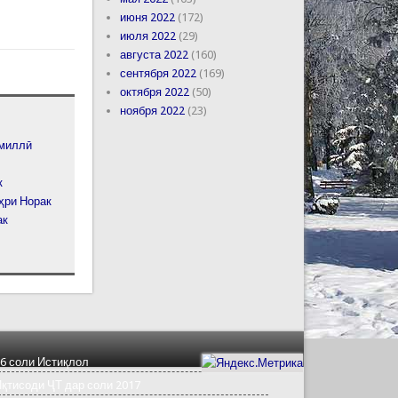
июня 2022
(172)
июля 2022
(29)
августа 2022
(160)
сентября 2022
(169)
октября 2022
(50)
ноября 2022
(23)
 миллӣ
к
ҳри Норак
ак
6 соли Истиқлол
қтисоди ҶТ дар соли 2017