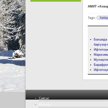
АМИТ «Хова
Tags:
Хаба
Бахшида 
баргузор
Ифтитоҳи
Маросими
Мулоқоти
Барафрох
Ифтитоҳи
Сиёсат
Иқтисод