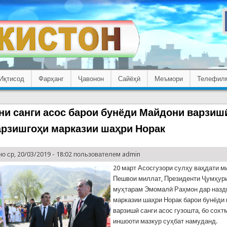
Иқтисод
Фарҳанг
Ҷавонон
Сайёҳӣ
Меъмори
Телефил
ни санги асос барои бунёди Майдони варзиш
арзишгоҳи марказии шаҳри Норак
о ср, 20/03/2019 - 18:02 пользователем
admin
20 март Асосгузори сулҳу ваҳдати 
Пешвои миллат, Президенти Ҷумҳури
муҳтарам Эмомалӣ Раҳмон дар назд
марказии шаҳри Норак барои бунёди
варзишӣ санги асос гузошта, бо сох
иншооти мазкур суҳбат намуданд.