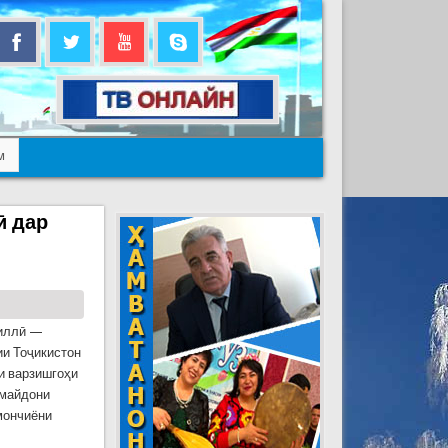
м
ӣ дар
миллӣ —
и Тоҷикистон
и варзишгоҳи
 майдони
тмончиёни