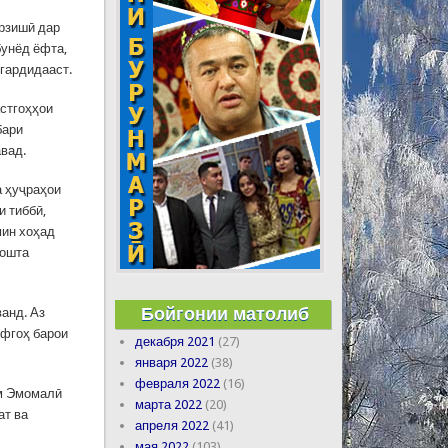
арзишӣ дар
бунёд ёфта,
 гардидааст.
астгоҳҳои
бари
вад.
а ҳуҷраҳои
и тиббӣ,
мин хоҳад
дошта
Бойгонии матолиб
ванд. Аз
уфгоҳ барои
декабря 2021
(27)
января 2022
(38)
февраля 2022
(16)
ам Эмомалӣ
марта 2022
(20)
ат ва
апреля 2022
(41)
мая 2022
(103)