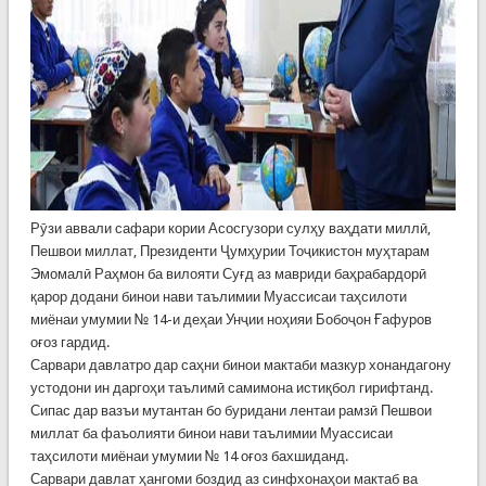
Рӯзи аввали сафари кории Асосгузори сулҳу ваҳдати миллӣ,
Пешвои миллат, Президенти Ҷумҳурии Тоҷикистон муҳтарам
Эмомалӣ Раҳмон ба вилояти Суғд аз мавриди баҳрабардорӣ
қарор додани бинои нави таълимии Муассисаи таҳсилоти
миёнаи умумии № 14-и деҳаи Унҷии ноҳияи Бобоҷон Ғафуров
оғоз гардид.
Сарвари давлатро дар саҳни бинои мактаби мазкур хонандагону
устодони ин даргоҳи таълимӣ самимона истиқбол гирифтанд.
Сипас дар вазъи мутантан бо буридани лентаи рамзӣ Пешвои
миллат ба фаъолияти бинои нави таълимии Муассисаи
таҳсилоти миёнаи умумии № 14 оғоз бахшиданд.
Сарвари давлат ҳангоми боздид аз синфхонаҳои мактаб ва