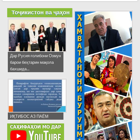
Тоҷикистон ва ҷаҳон
Дар Русия ғолибони Озмун
барои беҳтарин мақола
бахшида...
ИҚТИБОС АЗ ПАЁМ