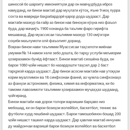
шиносоӣ бо шароиту имкониятҳои дар он мавҷудбуда иброз
намуданд, ки бинои мактаб дар муҳлати кӯтоҳ, яъне 9 моҳ пурра
сохта ва мавриди баҳрабардорӣ қарор дода шудааст. Дар
мактаби мазкур ба ғайр аз бинои нав биноҳои кӯҳна низ фаъол
буда, дар маҷмӯъ 1900 хонанда ба таълим фаро гирифта
мешаванд. Дар муассисаи таълимии мазкур 130 омӯзгори
соҳиби маълумоти олӣ фаъолият доранд.
Воқеан бинои нави таълимии Муассисаи таҳсилоти миёнаи
умумии № 14 намои хеле зебо дошта, бо тарҳу услуби меъмории
ҳозиразамон бунёд ёфтааст. Бинои мактаб сеошёна буда, он
барои 1080 ҷойи нишаст бо назардошти таҳсил дар 2 баст
тарҳрезӣ карда шудааст. Дар бинои асосии мактаби нав утоқҳои
кории муаллимон ва 18 синфхонаи фаннӣ, аз ҷумла синфхонаҳо
аз фанҳои астрономия, физика, химия ва информатика, ки бо
тамоми лавозимоти таълимии ҳозиразамон муҷаҳҳаз шудаанд,
ҷойгиранд.
Бинои мактаби нав дорои толори варзишии барҳаво низ
мебошад, ки он барои бозиҳои волейбол, баскетбол, теннис ва
футболи хурд пешбинӣ шудааст. Барои тамошобинон бошад 200
ҷойи нишаст ташкил карда шудааст. Дар ҳавлии мактаб инчунин
ду майдончаи варзишӣ барои бозиҳои волейбол ва баскетбол