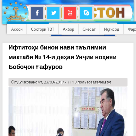
Асосӣ
Сохтори ТВТ
Ахбор
Сиёсат
Иқтисод
Фар
Ифтитоҳи бинои нави таълимии
мактаби № 14-и деҳаи Унҷии ноҳияи
Бобоҷон Ғафуров
Опубликовано чт, 23/03/2017 - 11:13 пользователем
tvt