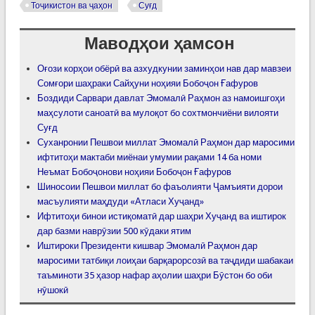
Тоҷикистон ва ҷаҳон
Суғд
Маводҳои ҳамсон
Оғози корҳои обёрӣ ва азхудкунии заминҳои нав дар мавзеи
Сомғори шаҳраки Сайҳуни ноҳияи Бобоҷон Ғафуров
Боздиди Сарвари давлат Эмомалӣ Раҳмон аз намоишгоҳи
маҳсулоти саноатӣ ва мулоқот бо сохтмончиёни вилояти
Суғд
Суханронии Пешвои миллат Эмомалӣ Раҳмон дар маросими
ифтитоҳи мактаби миёнаи умумии рақами 14 ба номи
Неъмат Бобоҷонови ноҳияи Бобоҷон Ғафуров
Шиносоии Пешвои миллат бо фаъолияти Ҷамъияти дорои
масъулияти маҳдуди «Атласи Хуҷанд»
Ифтитоҳи бинои истиқоматӣ дар шаҳри Хуҷанд ва иштирок
дар базми наврӯзии 500 кӯдаки ятим
Иштироки Президенти кишвар Эмомалӣ Раҳмон дар
маросими татбиқи лоиҳаи барқарорсозӣ ва таҷдиди шабакаи
таъминоти 35 ҳазор нафар аҳолии шаҳри Бӯстон бо оби
нӯшокӣ