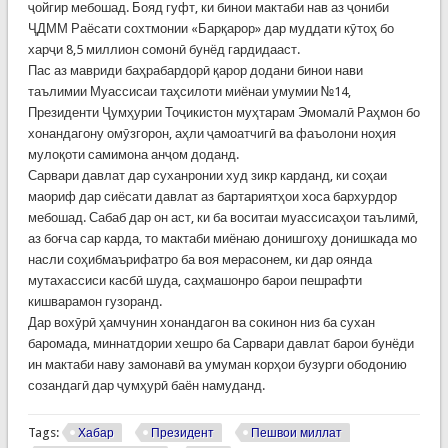
ҷойгир мебошад. Бояд гуфт, ки бинои мактаби нав аз ҷониби
ҶДММ Раёсати сохтмонии «Барқарор» дар муддати кӯтоҳ бо
харҷи 8,5 миллион сомонӣ бунёд гардидааст.
Пас аз мавриди баҳрабардорӣ қарор додани бинои нави
таълимии Муассисаи таҳсилоти миёнаи умумии №14,
Президенти Ҷумҳурии Тоҷикистон муҳтарам Эмомалӣ Раҳмон бо
хонандагону омӯзгорон, аҳли ҷамоатчигӣ ва фаъолони ноҳия
мулоқоти самимона анҷом доданд.
Сарвари давлат дар суханронии худ зикр карданд, ки соҳаи
маориф дар сиёсати давлат аз бартариятҳои хоса бархурдор
мебошад. Сабаб дар он аст, ки ба воситаи муассисаҳои таълимӣ,
аз боғча сар карда, то мактаби миёнаю донишгоҳу донишкада мо
насли соҳибмаърифатро ба воя мерасонем, ки дар оянда
мутахассиси касбӣ шуда, саҳмашонро барои пешрафти
кишварамон гузоранд.
Дар вохӯрӣ ҳамчунин хонандагон ва сокинон низ ба сухан
баромада, миннатдории хешро ба Сарвари давлат барои бунёди
ин мактаби наву замонавӣ ва умуман корҳои бузурги ободонию
созандагӣ дар ҷумҳурӣ баён намуданд.
Tags:
Хабар
Президент
Пешвои миллат