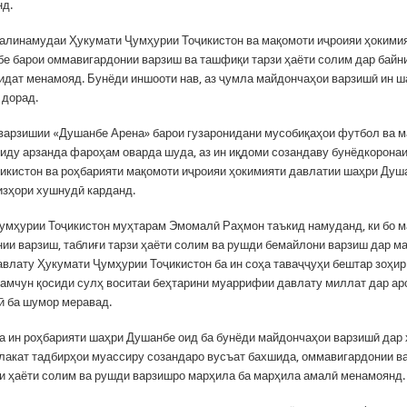
нд.
алинамудаи Ҳукумати Ҷумҳурии Тоҷикистон ва мақомоти иҷроияи ҳокими
е барои оммавигардонии варзиш ва ташфиқи тарзи ҳаёти солим дар байн
идат менамояд. Бунёди иншооти нав, аз ҷумла майдончаҳои варзишӣ ин ш
 дорад.
варзишии «Душанбе Арена» барои гузаронидани мусобиқаҳои футбол ва 
иду арзанда фароҳам оварда шуда, аз ин иқдоми созандаву бунёдкорона
икистон ва роҳбарияти мақомоти иҷроияи ҳокимияти давлатии шаҳри Душ
изҳори хушнудӣ карданд.
умҳурии Тоҷикистон муҳтарам Эмомалӣ Раҳмон таъкид намуданд, ки бо 
ии варзиш, таблиғи тарзи ҳаёти солим ва рушди бемайлони варзиш дар м
авлату Ҳукумати Ҷумҳурии Тоҷикистон ба ин соҳа таваҷҷуҳи бештар зоҳи
ҳамчун қосиди сулҳ воситаи беҳтарини муаррифии давлату миллат дар ар
 ба шумор меравад.
ба ин роҳбарияти шаҳри Душанбе оид ба бунёди майдончаҳои варзишӣ дар
лакат тадбирҳои муассиру созандаро вусъат бахшида, оммавигардонии в
и ҳаёти солим ва рушди варзишро марҳила ба марҳила амалӣ менамоянд.