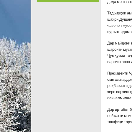
дода мешава
Тадбирҳои ам
шаҳри Душанб
ҷавонон мусо
суръат идома
Дар майдони 
шароити мусо
Ҷумҳурии Тоҷ
варзишгарон 
Президенти Ҷ
оммавигардон
роҳбарияти д
зеро варзиш 
байналмилалӣ
Дар иртибот 
пойтахти мам
ташфиқи тарз