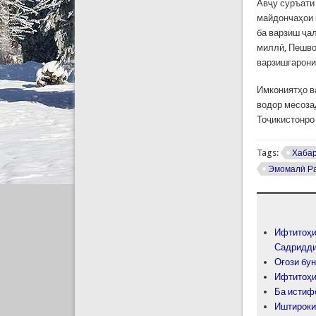
Авҷу суръати
майдончаҳои 
ба варзиш ҷа
миллӣ, Пешво
варзишгарони
Имкониятҳо в
водор месоза
Тоҷикистонро
Tags:
Хаба
Эмомалӣ Р
Ифтитоҳи
Садридди
Оғози бу
Ифтитоҳи
Ба истиф
Иштироки