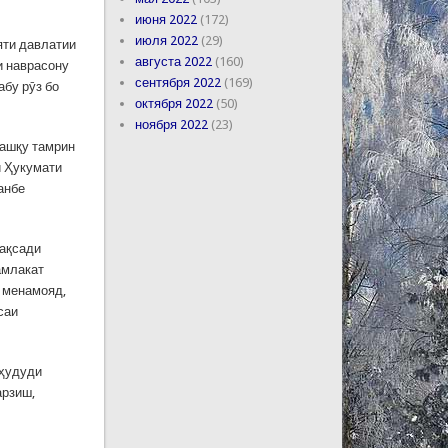
июня 2022
(172)
июля 2022
(29)
яти давлатии
августа 2022
(160)
и наврасону
сентября 2022
(169)
абу рӯз бо
октября 2022
(50)
ноября 2022
(23)
машқу тамрин
и Ҳукумати
анбе
мақсади
амлакат
р менамояд,
саи
 ҳудуди
арзиш,