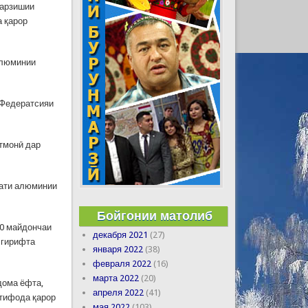
варзишии
 қарор
алюминии
 Федератсияи
тмонӣ дар
кати алюминии
Бойгонии матолиб
70 майдончаи
декабря 2021
(27)
 гирифта
января 2022
(38)
февраля 2022
(16)
марта 2022
(20)
дома ёфта,
апреля 2022
(41)
стифода қарор
мая 2022
(103)