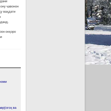
одани
сону ҷавонон
ҳу ваҳдати
н
рданд.
рон онҳоро
ии
 номи
врӯзгоҳ ва