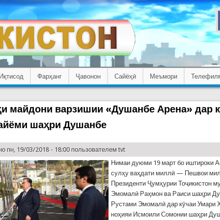
Иқтисод
Фарҳанг
Ҷавонон
Сайёҳӣ
Меъмори
Телефил
и майдони варзишии «Душанбе Арена» дар 
айёми шаҳри Душанбе
о пн, 19/03/2018 - 18:00 пользователем
tvt
Нимаи дуюми 19 март бо иштироки А
сулҳу ваҳдати миллӣ — Пешвои мил
Президенти Ҷумҳурии Тоҷикистон м
Эмомалӣ Раҳмон ва Раиси шаҳри Д
Рустами Эмомалӣ дар кӯчаи Умари 
ноҳияи Исмоили Сомонии шаҳри Ду