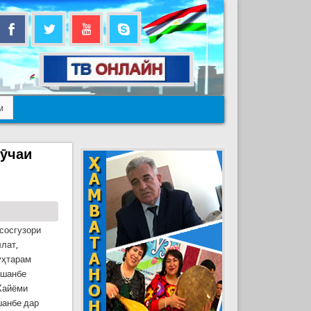
м
кӯчаи
сосгузори
лат,
уҳтарам
ушанбе
Хайёми
шанбе дар