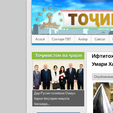
Асосӣ
Сохтори ТВТ
Ахбор
Сиёсат
Тоҷикистон ва ҷаҳон
Ифтитоҳ
Умари Х
Опубликован
Дар Русия ғолибони Озмун
барои беҳтарин мақола
бахшида...