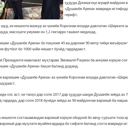
ҳудуди Донишгоҳи аграрӣ майдони 
«Душанбе Арена» мавриди истифода
гирифт.
 шуд, ки иншооти мазкур аз ҷониби Корхонаи воҳиди давлатии «Ширкати 
шуда, масоҳати умумии он 1,2 гектарро ташкил медиҳад.
ишии «Душанбе Арена» бо паҳноии 45 ва дарозии 90 метр тибқи меъёрҳои
и футбол бо 1000 ҷойи нишаст бунёд гардидааст.
ӣ Президенти мамлакат муҳтарам Эмомалӣ Раҳмон ба анҷоми корҳои сох
ишии «Душанбе Арена» баҳои баланд доданд.
и варзишии «Душанбе Арена» аз ҷониби Корхонаи воҳиди давлатии «Шир
 шудааст.
иди хос аст, ки танҳо дар соли 2017 дар ҳудуди шаҳри Душанбе зиёда аз 
д гардида, дар соли 2018 бунёди зиёда аз 90 майдончаи варзишӣ ба нақша
 иншооти сохташавандаи варзишӣ корҳои ободонӣ бо авҷу суръати тоза и
варзишӣ дар муҳлати муайянгардида бо сифати баланд сохта мавриди и