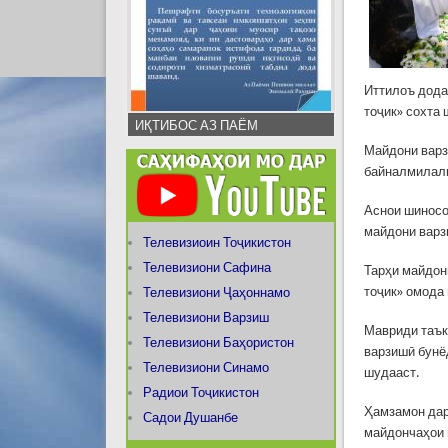
Иттилоъ дода
тоҷик» сохта 
ИҚТИБОС АЗ ПАЁМ
Майдони варз
байналмилали
Аснои шиносо
майдони варз
Телевизиоин Тоҷикистон
Телевизиони Сафина
Тарҳи майдон
тоҷик» омода
Телевизиони Ҷаҳоннамо
Телевизиони Варзиш
Мавриди таък
Телевизиони Баҳористон
варзишӣ бунё
Телевизиони Синамо
шудааст.
Радиои Тоҷикистон
Ҳамзамон дар
Садои Душанбе
майдончаҳои 