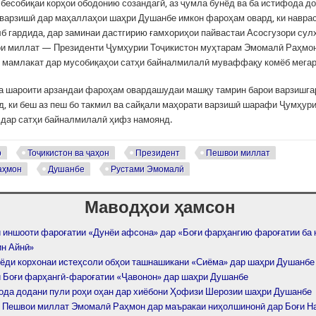
 бесобиқаи корҳои ободонию созандагӣ, аз ҷумла бунёд ва ба истифода д
варзишӣ дар маҳаллаҳои шаҳри Душанбе имкон фароҳам овард, ки навра
лб гардида, дар заминаи дастгирию ғамхориҳои пайвастаи Асосгузори сул
и миллат — Президенти Ҷумҳурии Тоҷикистон муҳтарам Эмомалӣ Раҳмо
 мамлакат дар мусобиқаҳои сатҳи байналмилалӣ муваффақу комёб мега
а шароити арзандаи фароҳам овардашудаи машқу тамрин барои варзишга
д, ки беш аз пеш бо такмил ва сайқали маҳорати варзишӣ шарафи Ҷумҳур
 дар сатҳи байналмилалӣ ҳифз намоянд.
р
Тоҷикистон ва ҷаҳон
Президент
Пешвои миллат
аҳмон
Душанбе
Рустами Эмомалӣ
Маводҳои ҳамсон
 иншооти фароғатии «Дунёи афсона» дар «Боғи фарҳангию фароғатии ба
н Айнӣ»
нёди корхонаи истеҳсоли обҳои ташнашикани «Сиёма» дар шаҳри Душанбе
 Боғи фарҳангӣ-фароғатии «Ҷавонон» дар шаҳри Душанбе
ода додани пули роҳи оҳан дар хиёбони Ҳофизи Шерозии шаҳри Душанбе
 Пешвои миллат Эмомалӣ Раҳмон дар маъракаи ниҳолшинонӣ дар Боғи На