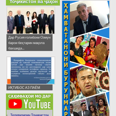
Тоҷикистон ва ҷаҳон
Дар Русия ғолибони Озмун
барои беҳтарин мақола
бахшида...
ИҚТИБОС АЗ ПАЁМ
Телевизиоин Тоҷикистон