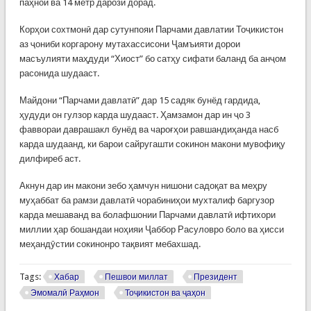
паҳноӣ ва 14 метр дарозӣ дорад.
Корҳои сохтмонӣ дар сутунпояи Парчами давлатии Тоҷикистон
аз ҷониби коргарону мутахассисони Ҷамъияти дорои
масъулияти маҳдуди “Хиост” бо сатҳу сифати баланд ба анҷом
расонида шудааст.
Майдони “Парчами давлатӣ” дар 15 садяк бунёд гардида,
ҳудуди он гулзор карда шудааст. Ҳамзамон дар ин ҷо 3
фаввораи даврашакл бунёд ва чароғҳои равшандиҳанда насб
карда шудаанд, ки барои сайругашти сокинон макони мувофиқу
дилфиреб аст.
Акнун дар ин макони зебо ҳамчун нишони садоқат ва меҳру
муҳаббат ба рамзи давлатӣ чорабиниҳои мухталиф баргузор
карда мешаванд ва болафшонии Парчами давлатӣ ифтихори
миллии ҳар бошандаи ноҳияи Ҷаббор Расуловро боло ва ҳисси
меҳандӯстии сокинонро тақвият мебахшад.
Tags:
Хабар
Пешвои миллат
Президент
Эмомалӣ Раҳмон
Тоҷикистон ва ҷаҳон