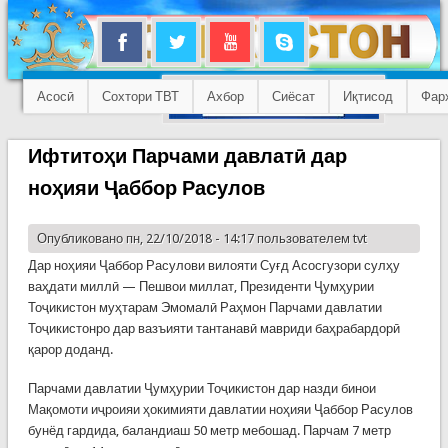
Асосӣ
Сохтори ТВТ
Ахбор
Сиёсат
Иқтисод
Фар
Ифтитоҳи Парчами давлатӣ дар
ноҳияи Ҷаббор Расулов
Опубликовано пн, 22/10/2018 - 14:17 пользователем
tvt
Дар ноҳияи Ҷаббор Расулови вилояти Суғд Асосгузори сулҳу
ваҳдати миллӣ — Пешвои миллат, Президенти Ҷумҳурии
Тоҷикистон муҳтарам Эмомалӣ Раҳмон Парчами давлатии
Тоҷикистонро дар вазъияти тантанавӣ мавриди баҳрабардорӣ
қарор доданд.
Парчами давлатии Ҷумҳурии Тоҷикистон дар назди бинои
Мақомоти иҷроияи ҳокимияти давлатии ноҳияи Ҷаббор Расулов
бунёд гардида, баландиаш 50 метр мебошад. Парчам 7 метр