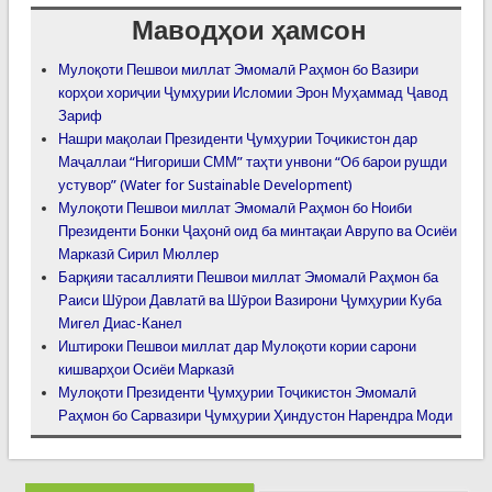
Маводҳои ҳамсон
Мулоқоти Пешвои миллат Эмомалӣ Раҳмон бо Вазири
корҳои хориҷии Ҷумҳурии Исломии Эрон Муҳаммад Ҷавод
Зариф
Нашри мақолаи Президенти Ҷумҳурии Тоҷикистон дар
Маҷаллаи “Нигориши СММ” таҳти унвони “Об барои рушди
устувор” (Water for Sustainable Development)
Мулоқоти Пешвои миллат Эмомалӣ Раҳмон бо Ноиби
Президенти Бонки Ҷаҳонӣ оид ба минтақаи Аврупо ва Осиёи
Марказӣ Сирил Мюллер
Барқияи тасаллияти Пешвои миллат Эмомалӣ Раҳмон ба
Раиси Шӯрои Давлатӣ ва Шӯрои Вазирони Ҷумҳурии Куба
Мигел Диас-Канел
Иштироки Пешвои миллат дар Мулоқоти кории сарони
кишварҳои Осиёи Марказӣ
Мулоқоти Президенти Ҷумҳурии Тоҷикистон Эмомалӣ
Раҳмон бо Сарвазири Ҷумҳурии Ҳиндустон Нарендра Моди