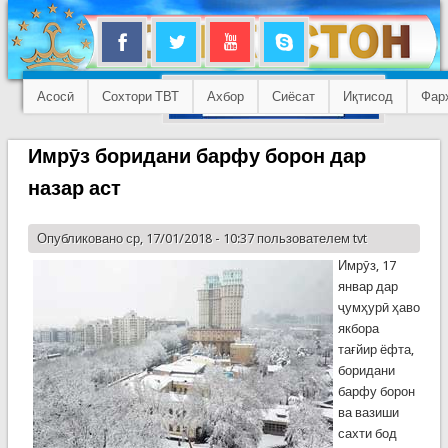
Асосӣ
Сохтори ТВТ
Ахбор
Сиёсат
Иқтисод
Фар
Имрӯз боридани барфу борон дар
назар аст
Опубликовано ср, 17/01/2018 - 10:37 пользователем
tvt
Имрӯз, 17
январ дар
ҷумҳурӣ ҳаво
якбора
тағйир ёфта,
боридани
барфу борон
ва вазиши
сахти бод