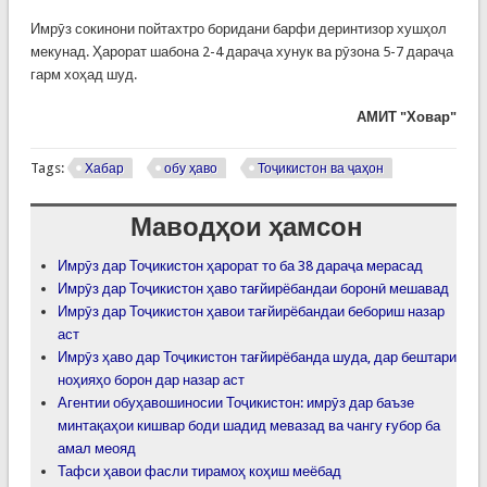
Имрӯз сокинони пойтахтро боридани барфи деринтизор хушҳол
мекунад. Ҳарорат шабона 2-4 дараҷа хунук ва рӯзона 5-7 дараҷа
гарм хоҳад шуд.
АМИТ "Ховар"
Tags:
Хабар
обу ҳаво
Тоҷикистон ва ҷаҳон
Маводҳои ҳамсон
Имрӯз дар Тоҷикистон ҳарорат то ба 38 дараҷа мерасад
Имрӯз дар Тоҷикистон ҳаво тағйирёбандаи боронӣ мешавад
Имрӯз дар Тоҷикистон ҳавои тағйирёбандаи бебориш назар
аст
Имрӯз ҳаво дар Тоҷикистон тағйирёбанда шуда, дар бештари
ноҳияҳо борон дар назар аст
Агентии обуҳавошиносии Тоҷикистон: имрӯз дар баъзе
минтақаҳои кишвар боди шадид мевазад ва чангу ғубор ба
амал меояд
Тафси ҳавои фасли тирамоҳ коҳиш меёбад