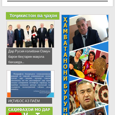
Тоҷикистон ва ҷаҳон
Дар Русия ғолибони Озмун
барои беҳтарин мақола
бахшида...
ИҚТИБОС АЗ ПАЁМ