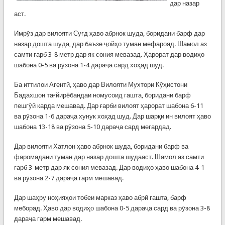
дар назар
аст.
Имрӯз дар вилояти Суғд ҳаво абрнок шуда, боридани барф дар
назар дошта шуда, дар баъзе ҷойҳо туман мефарояд. Шамол аз
самти ғарб 3-8 метр дар як сония мевазад. Ҳарорат дар водиҳо
шабона 0-5 ва рӯзона 1-4 дараҷа сард хоҳад шуд.
Ба иттилои Агентӣ, ҳаво дар Вилояти Мухтори Кӯҳистони
Бадахшон тағйирёбандаи номусоид гашта, боридани барф
пешгӯӣ карда мешавад. Дар ғарби вилоят ҳарорат шабона 6-11
ва рӯзона 1-6 дараҷа хунук хоҳад шуд. Дар шарқи ин вилоят ҳаво
шабона 13-18 ва рӯзона 5-10 дараҷа сард мегардад.
Дар вилояти Хатлон ҳаво абрнок шуда, боридани барф ва
фаромадани туман дар назар дошта шудааст. Шамол аз самти
ғарб 3-метр дар як сония мевазад. Дар водиҳо ҳаво шабона 4-1
ва рӯзона 2-7 дараҷа гарм мешавад.
Дар шаҳру ноҳияҳои тобеи марказ ҳаво абрӣ гашта, барф
меборад. Ҳаво дар водиҳо шабона 0-5 дараҷа сард ва рӯзона 3-8
дараҷа гарм мешавад.