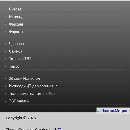
Сиёсат
Иқтисод
Фарҳанг
Фароғат
Ҷавонон
Сайёҳӣ
Таърихи ТВТ
Тамос
26 соли Истиқлол
Иқтисоди ҶТ дар соли 2017
Телевизион ва тамошобин
ТВТ онлайн
Copyright © 2026,
Theme Originally Created by
TVT