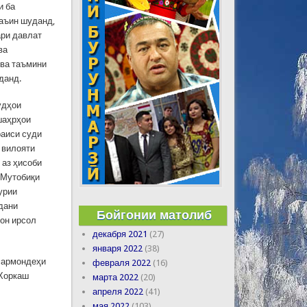
и ба
аъин шуданд,
ари давлат
ва
 ва таъмини
данд.
удҳои
шаҳрҳои
раиси суди
 вилояти
 аз ҳисоби
 Мутобиқи
урии
дани
Бойгонии матолиб
он ирсол
декабря 2021
(27)
января 2022
(38)
Фармондеҳи
февраля 2022
(16)
 Хоркаш
марта 2022
(20)
апреля 2022
(41)
мая 2022
(103)