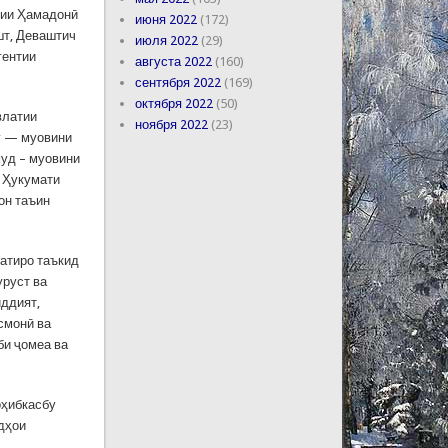
лии Ҳамадонӣ
июня 2022
(172)
шт, Деваштич
июля 2022
(29)
гентии
августа 2022
(160)
сентября 2022
(169)
октября 2022
(50)
влатии
ноября 2022
(23)
у — муовини
уд – муовини
и Ҳукумати
он таъин
латиро таъкид
уруст ва
иддият,
смонӣ ва
би ҷомеа ва
оҳибкасбу
дҳои