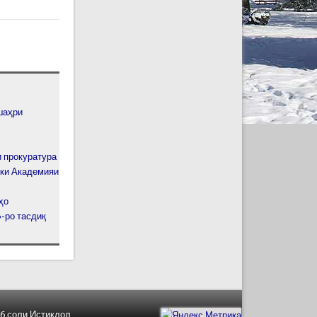
шаҳри
 прокуратура
ики Академияи
ҳо
-ро тасдиқ
6 соли Истиқлол