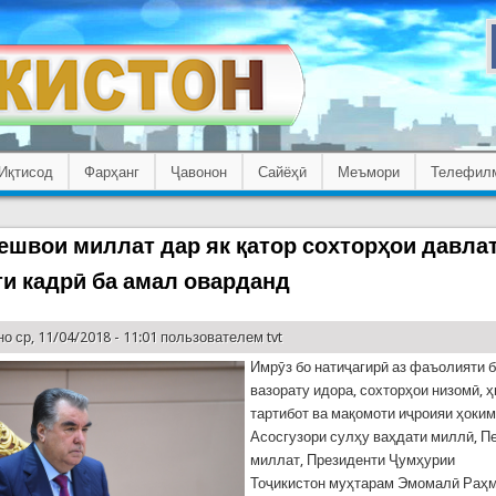
Иқтисод
Фарҳанг
Ҷавонон
Сайёҳӣ
Меъмори
Телефил
ешвои миллат дар як қатор сохторҳои давла
ти кадрӣ ба амал оварданд
о ср, 11/04/2018 - 11:01 пользователем
tvt
Имрӯз бо натиҷагирӣ аз фаъолияти 
вазорату идора, сохторҳои низомӣ, 
тартибот ва мақомоти иҷроияи ҳоки
Асосгузори сулҳу ваҳдати миллӣ, П
миллат, Президенти Ҷумҳурии
Тоҷикистон муҳтарам Эмомалӣ Раҳм