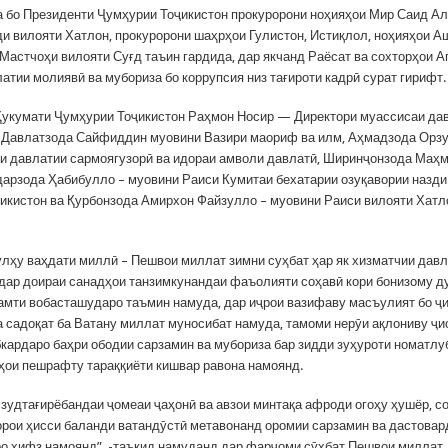
 бо Президенти Ҷумҳурии Тоҷикистон прокуророни ноҳияҳои Мир Саид А
и вилояти Хатлон, прокуророни шаҳрҳои Гулистон, Истиқлол, ноҳияҳои А
 Мастчоҳи вилояти Суғд таъин гардида, дар якчанд Раёсат ва сохторҳои А
атии молиявӣ ва мубориза бо коррупсия низ тағироти кадрӣ сурат гирифт.
Ҳукумати Ҷумҳурии Тоҷикистон Раҳмон Носир — Директори муассисаи да
 Давлатзода Сайфиддин муовини Вазири маориф ва илм, Аҳмадзода Орз
и давлатии сармоягузорӣ ва идораи амволи давлатӣ, Ширинҷонзода Маҳм
дарзода Ҳабибулло – муовини Раиси Кумитаи бехатарии озуқавории назд
икистон ва Қурбонзода Амирхон Файзулло – муовини Раиси вилояти Хатл
улҳу ваҳдати миллӣ – Пешвои миллат зимни суҳбат ҳар як хизматчии дав
 дар доираи санадҳои танзимкунандаи фаъолияти соҳавӣ кори бонизому д
амти вобасташударо таъмин намуда, дар иҷрои вазифаву масъулият бо ҷ
а садоқат ба Ватану миллат муносибат намуда, тамоми нерӯи ақлониву ҷи
бкардаро баҳри ободии сарзамин ва мубориза бар зидди зуҳуроти номатлу
ҳои пешрафту тараққиёти кишвар равона намоянд.
 зудтағирёбандаи ҷомеаи ҷаҳонӣ ва авзои минтақа афроди огоҳу ҳушёр, с
орои ҳисси баланди ватандӯстӣ метавонанд оромии сарзамин ва дастовар
о ҳифз намоянд”, -таъкид намуданд дар фарҷоми сӯҳбат Пешвои миллат.