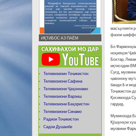
масъулияти р
фазои шаффоф
ИҚТИБОС АЗ ПАЁМ
Бо Фармонҳои
ноҳияҳои Ҷаб
Бохтар, Лева
иқтисодии ВМ
Суғд, муовин
Телевизиоин Тоҷикистон
ҷавонону мут
Телевизиони Сафина
банди 8-и мо
Телевизиони Ҷаҳоннамо
Тоҷикистон д
Телевизиони Варзиш
Қосимзода Су
Телевизиони Баҳористон
гардид.
Телевизиони Синамо
Муминзода Ба
Радиои Тоҷикистон
Қӯшунҳои хуш
Садои Душанбе
муовини Фарм