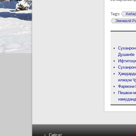
Tags:
Хаба
Эмомалӣ Р
Суханрон
Душанбе
Ифтитоҳи
Суханрон
Ҳамдарди
илмҳои Ҷ
Фармони 
Пешвои м
намудан
Сиёсат