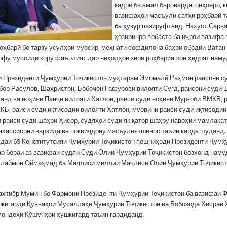
кадрӣ ба амал бароварда, онҳоеро, к
вазифаҳои масъули сатҳи роҳбарӣ т
ба ҳузур пазируфтанд. Нахуст Сарв
ҳозиринро вобаста ба иҷрои вазифа 
оҳбарӣ бо тарзу усулҳои муосир, меҳнати софдилона баҳри ободии Ватан
у мусоиди кору фаъолият дар ниҳодҳои зери роҳбариашон ҳидоят наму
 Президенти Ҷумҳурии Тоҷикистон муҳтарам Эмомалӣ Раҳмон раисони с
бор Расулов, Шаҳристон, Бобоҷон Ғафурови вилояти Суғд, раисони суди 
канд ва ноҳияи Панҷи вилояти Хатлон, раиси суди ноҳияи Мурғоби ВМКБ, 
КБ, раиси суди иқтисодии вилояти Хатлон, муовини раиси суди иқтисодии
и раиси суди шаҳри Ҳисор, судяҳои суди як қатор шаҳру навоҳии мамлакат
ахассисони варзида ва поквиҷдону масъулиятшинос таъин карда шуданд.
ддаи 69 Конститутсияи Ҷумҳурии Тоҷикистон пешниҳоди Президенти Ҷумҳ
ар бораи аз вазифаи судяи Суди Олии Ҷумҳурии Тоҷикистон бозхонд наму
лаймон Оймаҳмад ба Маҷлиси миллии Маҷлиси Олии Ҷумҳурии Тоҷикист
хтиёр Мумин бо Фармони Президенти Ҷумҳурии Тоҷикистон ба вазифаи 
кигарди Қувваҳои Мусаллаҳи Ҷумҳурии Тоҷикистон ва Бобозода Хисрав
ондеҳи Қӯшунҳои хушкигард таъин гардиданд.