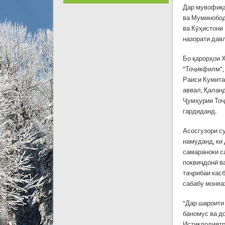
Дар мувофиқа
ва Муминобод
ва Кӯҳистони
назорати давл
Бо қарорҳои 
“Тоҷикфилм”,
Раиси Кумита
аввал, Қалан
Ҷумҳурии Тоҷ
гардиданд.
Асосгузори с
намуданд, ки
самараноки с
поквиҷдонӣ в
таҷрибаи кас
сабабу монеа
“Дар шароити
баномус ва д
Истиқлолиятр