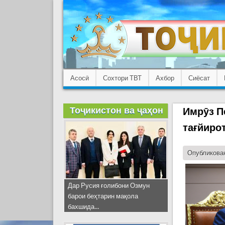
Асосӣ
Сохтори ТВТ
Ахбор
Сиёсат
Тоҷикистон ва ҷаҳон
Имрӯз П
тағйиро
Опубликован
Дар Русия ғолибони Озмун
барои беҳтарин мақола
бахшида...