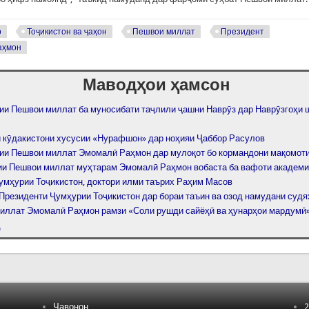
р
Тоҷикистон ва ҷаҳон
Пешвои миллат
Президент
аҳмон
Маводҳои ҳамсон
ии Пешвои миллат ба муносибати таҷлили ҷашни Наврӯз дар Наврӯзгоҳи 
 кӯдакистони хусусии «Нурафшон» дар ноҳияи Ҷаббор Расулов
ии Пешвои миллат Эмомалӣ Раҳмон дар мулоқот бо кормандони мақомоти
и Пешвои миллат муҳтарам Эмомалӣ Раҳмон вобаста ба вафоти академ
умҳурии Тоҷикистон, доктори илми таърих Раҳим Масов
Президенти Ҷумҳурии Тоҷикистон дар бораи таъин ва озод намудани судя
иллат Эмомалӣ Раҳмон рамзи «Соли рушди сайёҳӣ ва ҳунарҳои мардумӣ»
д
Ҷавонон
2