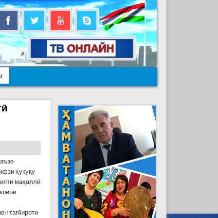
м
тӣ
баъзе
ҳифзи ҳуқуқу
мияти маҳаллӣ
ешвои
он тағйироти