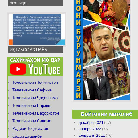
бахшида...
ИҚТИБОС АЗ ПАЁМ
Телевизиоин Тоҷикистон
Телевизиони Сафина
Телевизиони Ҷаҳоннамо
Телевизиони Варзиш
Бойгонии матолиб
Телевизиони Баҳористон
Телевизиони Синамо
декабря 2021
(27)
Радиои Тоҷикистон
января 2022
(38)
февраля 2022
(16)
Садои Душанбе