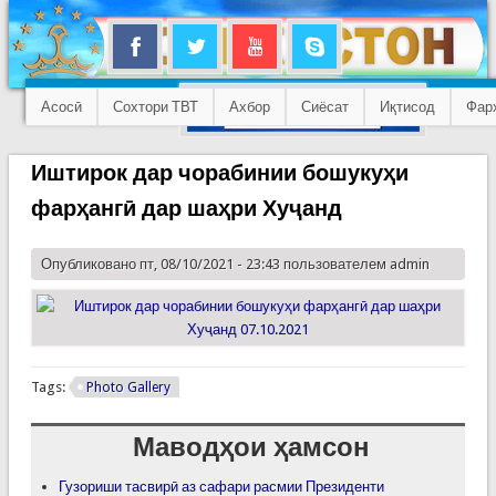
Асосӣ
Сохтори ТВТ
Ахбор
Сиёсат
Иқтисод
Фар
Иштирок дар чорабинии бошукуҳи
фарҳангӣ дар шаҳри Хуҷанд
Опубликовано пт, 08/10/2021 - 23:43 пользователем
admin
Tags:
Photo Gallery
Маводҳои ҳамсон
Гузориши тасвирӣ аз сафари расмии Президенти