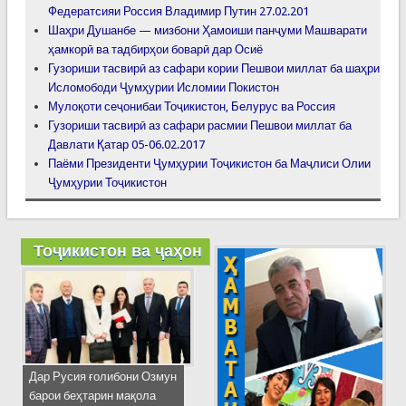
Федератсияи Россия Владимир Путин 27.02.201
Шаҳри Душанбе — мизбони Ҳамоиши панҷуми Машварати
ҳамкорӣ ва тадбирҳои боварӣ дар Осиё
Гузориши тасвирӣ аз сафари кории Пешвои миллат ба шаҳри
Исломободи Ҷумҳурии Исломии Покистон
Мулоқоти сеҷонибаи Тоҷикистон, Белурус ва Россия
Гузориши тасвирӣ аз сафари расмии Пешвои миллат ба
Давлати Қатар 05-06.02.2017
Паёми Президенти Ҷумҳурии Тоҷикистон ба Маҷлиси Олии
Ҷумҳурии Тоҷикистон
Тоҷикистон ва ҷаҳон
Дар Русия ғолибони Озмун
барои беҳтарин мақола