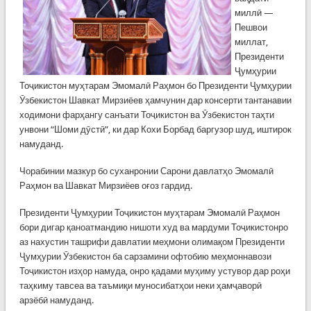
миллӣ —
Пешвои
миллат,
Президенти
Ҷумҳурии
Тоҷикистон муҳтарам Эмомалӣ Раҳмон бо Президенти Ҷумҳурии
Ӯзбекистон Шавкат Мирзиёев ҳамчунин дар консерти тантанавии
ходимони фарҳангу санъати Тоҷикистон ва Ӯзбекистон таҳти
унвони “Шоми дӯстӣ”, ки дар Кохи Борбад баргузор шуд, иштирок
намуданд.
Чорабинии мазкур бо суханронии Сарони давлатҳо Эмомалӣ
Раҳмон ва Шавкат Мирзиёев оғоз гардид.
Президенти Ҷумҳурии Тоҷикистон муҳтарам Эмомалӣ Раҳмон
бори дигар қаноатмандию нишоти худ ва мардуми Тоҷикистонро
аз нахустин ташрифи давлатии меҳмони олимақом Президенти
Ҷумҳурии Ӯзбекистон ба сарзамини офтобию меҳмоннавози
Тоҷикистон изҳор намуда, онро қадами муҳиму устувор дар роҳи
таҳкиму тавсеа ва таъмиқи муносибатҳои неки ҳамҷаворӣ
арзёбӣ намуданд.