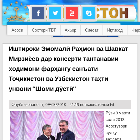
Асосӣ
Сохтори ТВТ
Ахбор
Сиёсат
Иқтисод
Фар
Иштироки Эмомалӣ Раҳмон ва Шавкат
Мирзиёев дар консерти тантанавии
ходимони фарҳангу санъати
Тоҷикистон ва Ӯзбекистон таҳти
унвони “Шоми дӯстӣ”
Опубликовано пт, 09/03/2018 - 21:19 пользователем
tvt
Рӯзи 9 марти
соли 2018
Асосгузори
сулҳу
ваҳдати