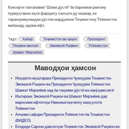
Консерти тантанавии “Шоми дӯстӣ” бо барномаи рангину
пурмуҳтавои аҳли фарҳангу санъати ду кишвар, ки
тараннумкунандаи дӯстии мардумони Тоҷикистону Ӯзбекистон
мебошад, идома ёфт.
Tags:
Хабар
Тоҷикистон ва ҷаҳон
Президент
Пешвои миллат
Эмомалӣ Раҳмон
Ӯзбекистон
Шавкат Мирзиёев
Маводҳои ҳамсон
Изҳороти муштараки Президенти Ҷумҳурии Тоҷикистон
Эмомалӣ Раҳмон ва Президенти Ҷумҳурии Ӯзбекистон
Шавкат Мирзиёев оид ба таҳкими дӯстӣ ва накӯҳамсоягӣ
Иштироки Эмомалӣ Раҳмон ва Шавкат Мирзиёев дар
маросими ифтитоҳи Намоишгоҳи молу маҳсулоти
Ӯзбекистон
Анҷоми сафари Президенти Ӯзбекистон ба Тоҷикистон
(ВИДЕО)
Боздиди Сарони давлатҳои Тоҷикистон Эмомалӣ Раҳмон ва