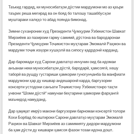
Таъкид гардид, ки муносибатҳои дӯстии мардумони мо аз қаъри
таърих реша мегирад ва он бояд бо талошу ташаббусҳои
муштараки халқҳо то абад поянда бимонад.
Зимни суханронии худ Президенти Ҷумҳурии Ӯзбекистон Шавкат
Мирзиёев аз пазироии гарму самимӣ, дӯстона ва бародаронаи
Президенти Ҷумҳурии Тоҷикистон муҳтарам Эмомалӣ Раҳмон ва
мардуми тоҷик изҳори хушҳолӣ ва сипосу қадрдонӣ карданд.
Дар баромади худ Сарони давлатҳо инчунин оид ба идомаи
анъанаи неки муносибатҳои дӯстӣ, бародарӣ, ҳамсоягӣ, хешу
таборӣ ва рушду густариши ҳамкории гуногунҷанба ба манфиати
мардумони ҳар ду кишвар андешаронӣ карда, баргузории
консерти устодони санъати Тоҷикистону Ӯзбекистонро таҳти
унвони “Шоми дӯстӣ” намунаи беҳтарини ҳамкории фарҳангӣ
маънидод намуданд.
Дар ҳақиқат имрӯз макони баргузории барномаи консертӣ толори
Кохи Борбад бо иштироки Сарони давлатҳо муҳтарам Эмомалӣ
Раҳмон ва Шавкат Мирзиёев аз самимияту дидори мардумони
ба ҳам дӯсти ду кишвари ҳамсоя фазои тозаи идона дошт.