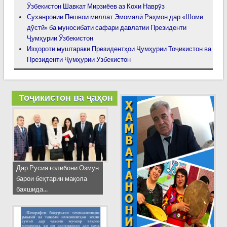
Ӯзбекистон Шавкат Мирзиёев аз Кохи Наврӯз
Суханронии Пешвои миллат Эмомалӣ Раҳмон дар «Шоми
дӯстӣ» ба муносибати сафари давлатии Президенти
Ҷумҳурии Ӯзбекистон
Изҳороти муштараки Президентҳои Ҷумҳурии Тоҷикистон ва
Президенти Ҷумҳурии Ӯзбекистон
Тоҷикистон ва ҷаҳон
Дар Русия ғолибони Озмун
барои беҳтарин мақола
бахшида...