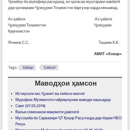
Ҷонибҳо ба мувофиқа расиданд, ки ҷаласаи муштараки навбатӣ
дар қаламрави Ҷумҳурии Тоҷикистон баргузор карда мешавад.
Аз ҳайати Аз ҳайати
Ҷумҳурии Тоҷикистон Ҷумҳурии
Қирғизистон
Ятимов С.С. Ташиев К.К.
АМИТ «Ховар»
Tags:
Хабар
Сиёсат
Маводҳои ҳамсон
Истиқлоли мо: Ҳувият ва либоси миллӣ
Мурофиа: Муомилоти ғайриқонунии маводи нашъадор
Самт (07.05.2018)
Вазъи сомонаҳои мақомоти давлатӣ
Мусоҳиба бо Сарвазири ҶТ Қоҳир Расулзода дар бораи НБО
Роғун