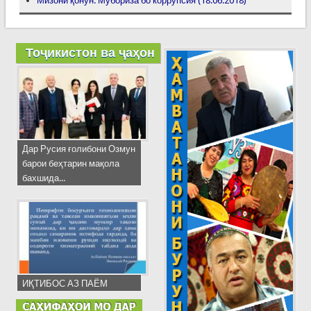
Мизони қонун: Мубориза бо коррупсия (18.06.2018)
Тоҷикистон ва ҷаҳон
Дар Русия ғолибони Озмун
барои беҳтарин мақола
бахшида...
ИҚТИБОС АЗ ПАЁМ