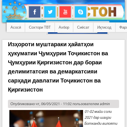
Асосӣ
Сохтори ТВТ
Ахбор
Сиёсат
Иқтисод
Фар
Изҳороти муштараки ҳайатҳои
ҳукуматии Ҷумҳурии Тоҷикистон ва
Ҷумҳурии Қирғизистон дар бораи
делимитатсия ва демаркатсияи
сарҳади давлатии Тоҷикистон ва
Қирғизистон
Опубликовано чт, 06/05/2021 - 11:02 пользователем
admin
01-02 майи соли
2021 дар шаҳри
Ботканди вилояти