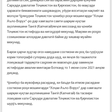
делимитатсия, демаркатсия ва барасмиятдарории қонунии
Сарҳади давлатии Тоҷикистон ва Қирғизистон, бо мақсади
ҳаракати бемамониати шаҳрвандон, убури воситаҳои нақлиёт ва
молҳои Ҷумҳурии Тоҷикистон ҷонибҳо роҳи мошингарди “Хоҷаи
Аъло-Ворух”-ро дар хамгашти самти шарқии нуқтаи
аҳолинишини Тангӣ (Капчигай)якҷоя месозанд ва ҷониби
Тоҷикистон истифода ва нигоҳдорӣ мекунад. Мақоми ин роҳро
созишномаи алоҳидаи давлатӣ байни ду кишвар муайян
мекунад.
Барои ҳарчи зудтар оғоз намудани сохтмони ин роҳ ба гурӯҳҳои
кории топографӣ супориш дода шуд, ки якҷоя бо ташкилоти
лоиҳакашӣ тадқиқоти саҳроии ин мавзеъро дар заминҳои
истифодаи амалии минтақаи Ботканд то 1 июни соли 2021 анҷом
диҳанд.
Ҷонибҳо ба мувофиқа расиданд, ки баъди ба итмом расидани
сохтмони роҳи мошингарди “Хоҷаи Аъло-Ворух” дар хамгашти
шарқии нуқтаи аҳолинишини Тангӣ (Капчигай) ба тасвири
лоиҳавии хати Сарҳади давлатии Тоҷикистон ва Қирғизистон
шурӯъ мекунанд.