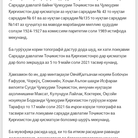
Сарҳади давлатӣ байни Ҷумҳурии Тоҷикистон ва Ҷумҳурии
Қирғизистон дар қисматҳои аз нуқтаи сарҳадии № 43 то нуқтаи
сарҳадии № 61 ва аз нуқтаи сарҳадии №135 то нуқтаи сарҳадии
№141 аз ҳуҷҷатҳо ва маводи марзбандии миллию ҳудудии
солҳои 1924-1927 ва комиссияи паритетии соли 1989 истифода
мекунанд.
Ба гурӯҳҳои кории топографӣ дастур дода шуд, ки хати лоиҳавии
Сарҳади давлатии Тоҷикистон ва Қирғизистонро дар қисматҳои
дар боло зикршуда аз 5 то 9 майи соли 2021 тасвир кунанд.
Ҳамзамон бо ин, дар минтақаҳои ОвчӣҚалъачаи ноҳияи Бобоҷон
Ғафуров, Чоркӯҳ, Сомониён, Хоҷаи Аълои шаҳри Исфараи
вилояти Суғди Ҷумҳурии Тоҷикистон, инчунин нуқтаҳои
аҳолинишини Максат, Кулундуи Лайлак, Коктерек, Оқсойи
ноҳияҳои Бодканди Ҷумҳурии Қирғизистон гурӯҳҳои кории
Тарафҳо то 17 майи соли 2021 ба иҷрои корҳои топографӣ ва
тасвири хатти лоиҳавии сарҳади давлатии Тоҷикистон ва
Қирғизистон дар қисматҳои болозикр шурӯъ мекунанд.
Ба мувофиқа расида шуд, ки то ба итмом расидани раванди