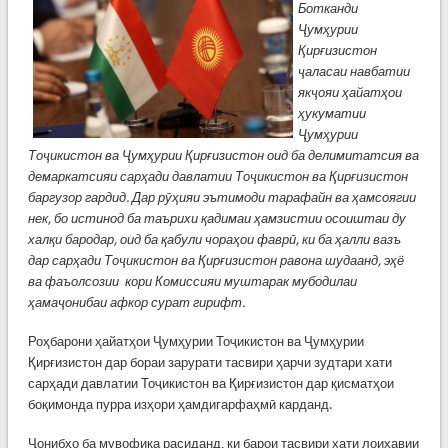
Ботканди
Ҷумҳурии
Қирғизистон
ҷаласаи навбатии
якҷояи ҳайатҳои
ҳукуматии
Ҷумҳурии
Тоҷикистон ва Ҷумҳурии Қирғизистон оид ба делимитатсия ва
демаркатсияи сарҳади давлатии Тоҷикистон ва Қирғизистон
баргузор гардид. Дар рӯҳияи эътимоди тарафайн ва ҳамсоягии
нек, бо истинод ба таърихи қадимаи ҳамзистии осоиштаи ду
халқи бародар, оид ба қабули чораҳои фаврӣ, ки ба ҳалли вазъ
дар сарҳади Тоҷикистон ва Қирғизистон равона шудаанд, эҳё
ва фаъолсозии кори Комиссияи муштарак мубодилаи
ҳамаҷонибаи афкор сурат гирифт.
Роҳбарони ҳайатҳои Ҷумҳурии Тоҷикистон ва Ҷумҳурии
Қирғизистон дар бораи зарурати тасвири ҳарчи зудтари хати
сарҳади давлатии Тоҷикистон ва Қирғизистон дар қисматҳои
боқимонда пурра изҳори ҳамдигарфаҳмӣ карданд.
Ҷонибҳо ба мувофиқа расиданд, ки барои тасвири хати лоиҳавии