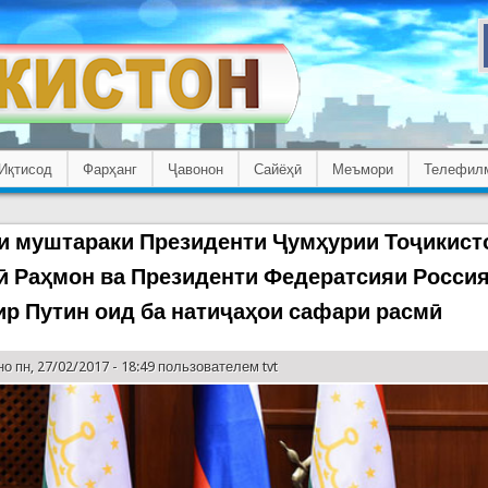
Иқтисод
Фарҳанг
Ҷавонон
Сайёҳӣ
Меъмори
Телефил
и муштараки Президенти Ҷумҳурии Тоҷикист
 Раҳмон ва Президенти Федератсияи Росси
р Путин оид ба натиҷаҳои сафари расмӣ
о пн, 27/02/2017 - 18:49 пользователем
tvt