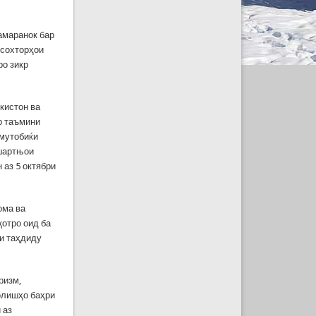
амаранок бар
 сохторҳои
ро зикр
кистон ва
р таъмини
мутобиќи
 шартњои
аз 5 октябри
ома ва
отро оид ба
ди таҳдиду
ризм,
олишҳо баҳри
 аз