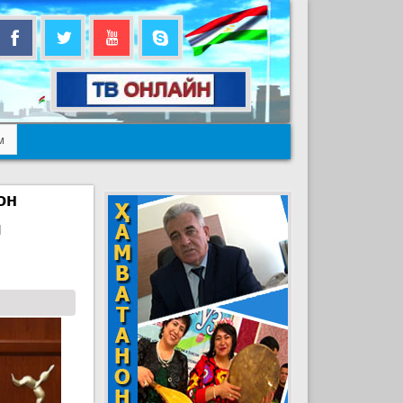
м
он
я