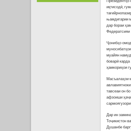
Президентҳо 
иқтисодӣ, гум
тағийрнопази
њамдигарии м
дар бораи ҳа
Федератсияи 
Ҷонибҳо омод
муносибатҳои
муайян намуд
боварӣ карда
ҳамкориҳои г
Масъалаҳои м
авлавиятноки
тавсеаи он б
афзоиши ҳаҷм
сармоягузори
Дар ин замин
Тоҷикистон ва
Душанбе барг