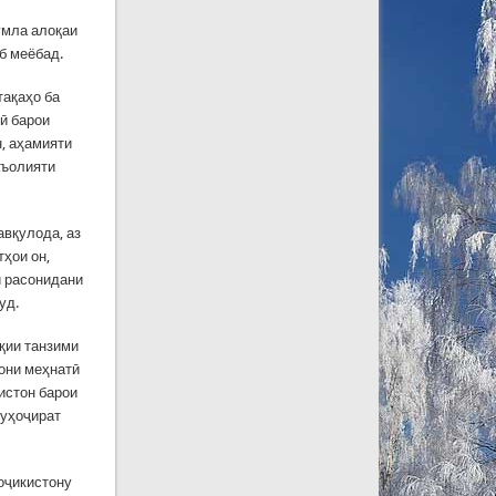
умла алоқаи
б меёбад.
тақаҳо ба
ӣ барои
н, аҳамияти
аъолияти
вқулода, аз
ҳои он,
и расонидани
уд.
қии танзими
рони меҳнатӣ
истон барои
муҳоҷират
оҷикистону