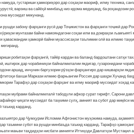
р намуда, густариши ҳамкориҳоро дар соҳаҳои маориф, илму техника, санъ
дурустӣ, варзиш ва сайёҳӣ минбаъд низ идома медиҳанд, ба роҳандозии ро
она мусоидат мекунанд.
и рушди забону фарҳанги русӣ дар Тоҷикистон ва фарҳанги тоҷикӣ дар Ро
охӯриҳои мунтазам байни намояндагони соҳаи илм ва доираҳои љамъиятї
ти ҳавасмандии ҳамкорӣ байни муассисаҳои таълимии олӣ ва илмию таҳқи
 мегиранд.
ариши робитаҳои фарҳангӣ, тайёр кардан ва баланд бардоштани сатҳи та
вӣ, иштирок дар чорабиниҳои байналмилалии якдигар, гузаронидани чора
одони аршад, инчунин баргузории рӯзҳои фарҳангиро дар кишварҳои якдиг
фтитоҳи бахши Маркази илмию фарњангии Россия дар шаҳри Хуҷанд баҳ
мкории Тарафҳо дар соҳаҳои фарҳанг ва илму маориф мусоидат хоҳад ка
лаҳои мубрами байналмилалӣ табодули афкор сурат гирифт. Сарони дав
афайнро ҷиҳати мусоидат ба таҳкими сулҳ, амният ва субот дар миқёси м
 таъкид карданд.
вазъиятро дар Ҷумҳурии Исломии Афғонистон муҳокима намуда, аҳамият
 дар таъмини субот ва рушди минбаъда таъкид карданд. Тарафҳо ҳамоҳан
ати мањви таҳдидҳои нисбати амнияти Иттиҳоди Давлатҳои Мустақил а