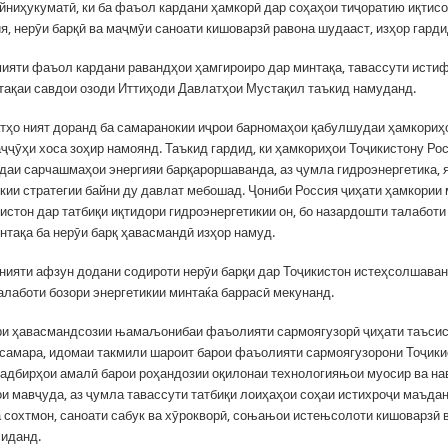
йниҳукуматӣ, ки ба фаъол кардани ҳамкорӣ дар соҳаҳои тиҷоратию иқтисо
я, нерӯи барқӣ ва маҷмӯи саноати кишоварзӣ равона шудааст, изҳор гарди
ияти фаъол кардани равандҳои ҳамгироиро дар минтақа, тавассути исти
тақаи савдои озоди Иттиҳоди Давлатҳои Мустақил таъкид намуданд.
тҳо ният доранд ба самаранокии иҷрои барномаҳои қабулшудаи ҳамкориҳ
ҷҷӯҳи хоса зоҳир намоянд. Таъкид гардид, ки ҳамкориҳои Тоҷикистону Ро
даи сарчашмаҳои энергияи барқароршаванда, аз ҷумла гидроэнергетика, я
кии стратегии байни ду давлат мебошад. Ҷониби Россия ҷиҳати ҳамкории
истон дар татбиқи иқтидори гидроэнергетикии он, бо назардошти талабот
нтақа ба нерӯи барқ ҳавасмандӣ изҳор намуд.
нияти афзун додани содироти нерӯи барқи дар Тоҷикистон истеҳсолшаван
алаботи бозори энергетикии минтаќа баррасӣ мекунанд.
и ҳавасмандсозии њамаљонибаи фаъолияти сармоягузорӣ ҷиҳати таъсис
самара, идомаи такмили шароит барои фаъолияти сармоягузорони Тоҷики
адбирҳои амалӣ барои роҳандозии оқилонаи технологияњои муосир ва на
и мавҷуда, аз ҷумла тавассути татбиқи лоиҳаҳои соҳаи истихроҷи маъда
а сохтмон, саноати сабук ва хӯрокворӣ, соњањои истењсолоти кишоварзӣ в
иданд.