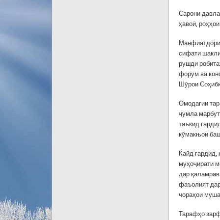
Сарони давла
ҳавоӣ, роҳҳо
Манфиатдории
сифати шакли
рушди робита
форум ва кон
Шӯрои Соҳибк
Омодагии тар
ҷумла марбут
таъкид гарди
кӯмакњои баш
Ќайд гардид,
муҳоҷирати м
дар қаламрав
фаъолият дар
чораҳои муша
Тарафҳо зарф