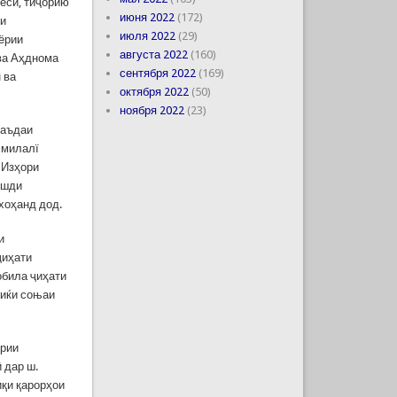
ёсӣ, тиҷорию
июня 2022
(172)
ии
июля 2022
(29)
 ёрии
августа 2022
(160)
ва Аҳднома
сентября 2022
(169)
 ва
октября 2022
(50)
ноября 2022
(23)
баъдаи
лмилалї
 Изҳори
ушди
хоҳанд дод.
и
ҷиҳати
обила ҷиҳати
миќи соњаи
урии
 дар ш.
иқи қарорҳои