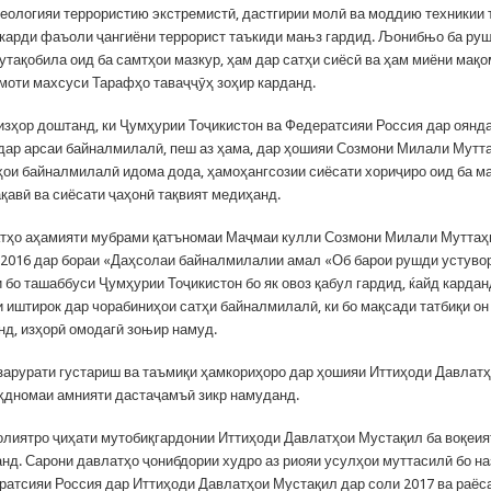
еологияи террористию экстремистӣ, дастгирии молӣ ва моддию техникии 
карди фаъоли ҷангиёни террорист таъкиди мањз гардид. Љонибњо ба ру
утақобила оид ба самтҳои мазкур, ҳам дар сатҳи сиёсӣ ва ҳам миёни мақ
амоти махсуси Тарафҳо таваҷҷӯҳ зоҳир карданд.
изҳор доштанд, ки Ҷумҳурии Тоҷикистон ва Федератсияи Россия дар оянда
дар арсаи байналмилалӣ, пеш аз ҳама, дар ҳошияи Созмони Милали Мутта
ҳои байналмилалӣ идома дода, ҳамоҳангсозии сиёсати хориҷиро оид ба м
қавӣ ва сиёсати ҷаҳонӣ тақвият медиҳанд.
тҳо аҳамияти мубрами қатъномаи Маҷмаи кулли Созмони Милали Муттаҳи
 2016 дар бораи «Даҳсолаи байналмилалии амал «Об барои рушди устувор
и бо ташаббуси Ҷумҳурии Тоҷикистон бо як овоз қабул гардид, ќайд кардан
и иштирок дар чорабиниҳои сатҳи байналмилалӣ, ки бо мақсади татбиқи о
нд, изҳорӣ омодагӣ зоњир намуд.
зарурати густариш ва таъмиқи ҳамкориҳоро дар ҳошияи Иттиҳоди Давлат
ҳдномаи амнияти дастаҷамъӣ зикр намуданд.
лиятро ҷиҳати мутобиқгардонии Иттиҳоди Давлатҳои Мустақил ба воқеия
нд. Сарони давлатҳо ҷонибдории худро аз риояи усулҳои муттасилӣ бо н
ратсияи Россия дар Иттиҳоди Давлатҳои Мустақил дар соли 2017 ва раёс