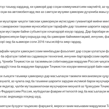
тҳо таъкид карданд, ки ҳамкорӣ дар соҳаи коммуникатсияи нақлиётӣ, аз ҷ
и оҳан ва автомобилгард яке аз самтҳои муҳими ҳамкории дуҷониба мањсу
 муштарак ҷиҳати тавсеаи ҳамкориҳои иқтисодию гуманитарӣ миёни мин
 самараноки таҳкими муносибатҳои тарафайн дар таъмини шароити зарур
ҳои мустақим байни субъектҳои хоҷагидорӣ изҳор гардид. Дар баробари и
ференсияҳои баргузоршуда оид ба ҳамкории байниминтақавӣ, инчунин, ф
орї оид ба њамкори соли 2016 таъсисёфта зикр гардид.
афайн ҷиҳати ҳамоҳангсозии минбаъдаи фаъолият дар соҳаи ҳолатҳои фа
 ба офатҳои табиӣ ва садамаҳои техногенӣ, инчунин бартарафсозии оқибат
д. Ҷониби Тоҷикистон аз тасмимњои собитнамудаи мардуми Россия ҷиҳат
ардўстона ба мардуми бародари Тоҷикистон изҳори миннатдорӣ баён нам
 ки љиҳати таъмиқи ҳамкориҳо дар масъалаҳои такмили механизмҳои ҳуқу
еҳнатӣ, аз ҷумла оид ба таъмини шароити зарурии иҷтимоӣ барои муҳоҷи
и якдигар, ҷалби муташаккилонаи муҳоҷирони меҳнатӣ аз Ҷумҳурии Тоҷик
 Федератсияи Россия, мубодилаи фаврии иттилоотӣ оид ба масъалаҳои 
ххас андешида хоҳанд шуд.
иятҳои бузурги таърихию фарҳангӣ, мероси ғании маънавии мардумони Т