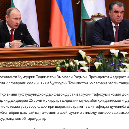
резиденти Ҷумҳурии Тоҷикистон Эмомалӣ Раҳмон, Президенти Федератси
ин 27 феврали соли 2017 ба Ҷумҳурии Тоҷикистон бо сафари расмӣ ташр
тҳо зимни гуфтушунидҳои дар фазои дӯстӣ ва ҳусни тафоҳуми комил дои
д, ки дар давраи 25 соли муќаррар гардидани муносибатҳои дипломатӣ, д
си системаи устувору фарогири шарикии стратегї ва иттифоқии дуҷониба 
ибихтиёрии давлатӣ ва тамомияти арзӣ, ҳусни эътимоду ошкоро ва ҳамко
судманд комёб гардиданд.