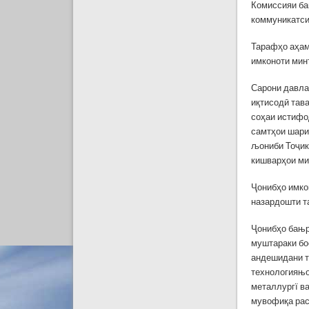
Комиссияи ба
коммуникатси
Тарафҳо аҳам
имконоти мин
Сарони давла
иқтисодӣ тава
соҳаи истифо
самтҳои шари
љониби Тоҷик
кишварҳои ми
Ҷонибҳо имко
назардошти т
Ҷонибҳо бањр
муштараки бо
андешидани т
технологияњо
металлургї в
мувофиқа рас