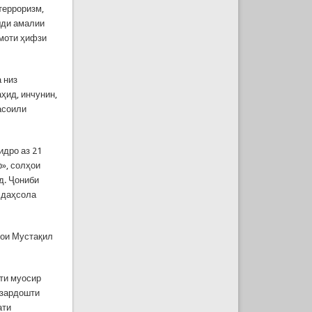
терроризм,
шди амалии
омоти ҳифзи
 низ
ҳид, инчунин,
асоили
дро аз 21
», солҳои
д. Ҷониби
н даҳсола
ҳои Мустақил
ти муосир
азардошти
ати