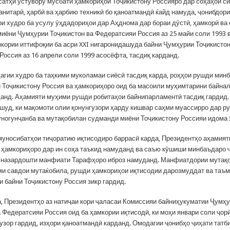
сатҳи устувору мусбати ҳамкориҳои Тоҷикистону Россияро дар соҳаҳои си
анитарӣ, ҳарбӣ ва ҳарбию техникӣ бо қаноатмандӣ ќайд намуда, ҷонибдор
ри худро ба усулу ӯҳдадориҳои дар Аҳднома дар бораи дӯстӣ, ҳамкорӣ ва
иёни Ҷумҳурии Тоҷикистон ва Федератсияи Россия аз 25 майи соли 1993 
мкории иттифоқии ба асри XXI нигаронидашуда байни Ҷумҳурии Тоҷикистон
Россия аз 16 апрели соли 1999 асосёфта, тасдиқ карданд.
агии худро ба таҳкими муколамаи сиёсӣ тасдиқ карда, роҳҳои рушди мин
 Тоҷикистону Россия ва ҳамкориҳоро оид ба масоили муҳимтарини байна
анд. Аҳамияти муҳими рушди робитаҳои байнипарламентӣ тасдиқ гардид.
 шуд, ки мақомоти олии қонунгузори ҳарду кишвар саҳми муассирро дар р
уногунҷанба ва мутақобилан судманди миёни Тоҷикистону Россияи идома 
уносибатҳои тиҷоратию иқтисодиро баррасӣ карда, Президентҳо аҳамият
 ҳамкориҳоро дар ин соҳа таъкид намуданд ва саъю кӯшиши минбаъдаро 
о назардошти манфиати Тарафҳоро иброз намуданд. Манфиатдории мутақ
и савдои мутаќобила, рушди ҳамкориҳои иқтисодии дарозмуддат ва таъ
и байни Тоҷикистону Россия зикр гардид.
а, Президентҳо аз натиҷаи кори ҷаласаи Комиссияи байниҳукуматии Ҷумҳ
 Федератсияи Россия оид ба ҳамкории иқтисодӣ, ки моҳи январи соли ҷорӣ
узор гардид, изҳори қаноатмандӣ карданд. Омодагии ҷонибҳо ҷиҳати татб