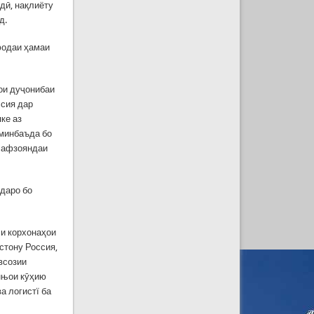
дӣ, нақлиёту
д.
фодаи ҳамаи
ои дуҷонибаи
ссия дар
ке аз
 минбаъда бо
и афзояндаи
даро бо
и корхонаҳои
стону Россия,
всозии
нњои кӯҳию
а логистї ба