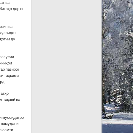
ат ва
битаҳо дар он
ссия ва
 мусоидат
қотии ду
хассусии
биниҳои
ар пазирої
ри таҳкими
рд.
латҳо
интақавӣ ва
и мусоидатро
г намудани
з самти