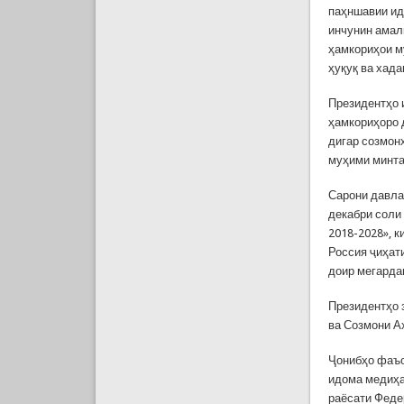
паҳншавии ид
инчунин амал
ҳамкориҳои м
ҳуқуқ ва хад
Президентҳо 
ҳамкориҳоро 
дигар созмон
муҳими минта
Сарони давла
декабри соли
2018-2028», к
Россия ҷиҳат
доир мегарда
Президентҳо 
ва Созмони А
Ҷонибҳо фаъо
идома медиҳа
раёсати Феде