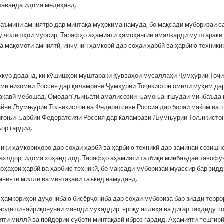
аванда идома медиҳанд.
аъмини амниятро дар минтақа муҳокима намуда, бо мақсади муборизаи с
у чолишҳои муосир, Тарафҳо аҳамияти ҳамоҳангии амалкарди муштараки
а мақомоти амниятӣ, инчунин ҳамкорӣ дар соҳаи ҳарбӣ ва ҳарбию техники
ккур доданд, ки кӯшишҳои муштараки Қувваҳои мусаллаҳи Ҷумҳурии Тоҷи
уми низомии Россия дар қаламрави Ҷумҳурии Тоҷикистон омили муҳим да
тақавӣ мебошад. Омодагї љињати амалисозии њамоњангшудаи минбаъда 
йни Љумњурии Тољикистон ва Федератсияи Россия дар бораи маќом ва
гоњи њарбии Федератсияи Россия дар ќаламрави Љумњурии Тољикистон 
њор гардид.
иқи ҳамкориҳоро дар соҳаи ҳарбӣ ва ҳарбию техникӣ дар заминаи созишн
ахлдор, идома хоҳанд дод. Тарафҳо аҳамияти татбиқи минбаъдаи тавофуқ
соҳаҳои ҳарбӣ ва ҳарбию техникӣ, бо мақсади муборизаи муассир бар зид
мнияти миллӣ ва минтақавӣ таъкид намуданд.
 ҳамкориҳои дуҷонибаю бисёрҷониба дар соҳаи мубориза бар зидди терро
гардиши ғайриқонунии маводи мухаддир, яроқу аслиҳа ва дигар таҳдиду ч
яти миллӣ ва пойдории суботи минтақавӣ иброз гардид. Аҳамияти пешгирӣ