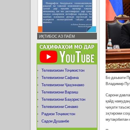
ИҚТИБОС АЗ ПАЁМ
Телевизиоин Тоҷикистон
Телевизиони Сафина
Бо даъвати П
Владимир Пут
Телевизиони Ҷаҳоннамо
Телевизиони Варзиш
Сарони давла
Телевизиони Баҳористон
қайд намудан
Телевизиони Синамо
ҷиҳати таъси
эҳтироми соҳ
Радиои Тоҷикистон
мутақобилан 
Садои Душанбе