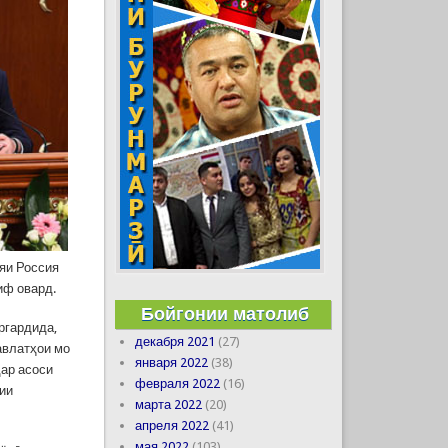
яи Россия
иф овард.
Бойгонии матолиб
ргардида,
декабря 2021
(27)
авлатҳои мо
января 2022
(38)
дар асоси
февраля 2022
(16)
рии
марта 2022
(20)
апреля 2022
(41)
мая 2022
(103)