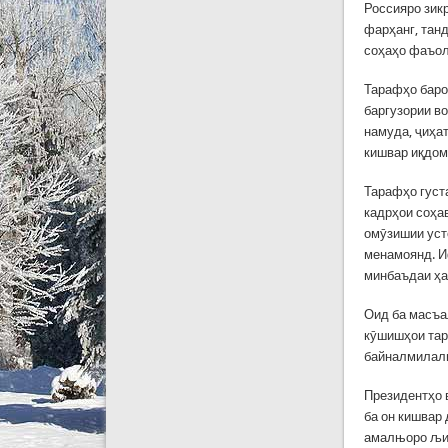
Россияро зик
фарҳанг, тан
соҳаҳо фаъол
Тарафҳо баро
баргузории в
намуда, ҷиҳа
кишвар иқдом
Тарафҳо густ
кадрҳои соҳа
омӯзишии уст
менамоянд. И
минбаъдаи ҳа
Оид ба масъа
кӯшишҳои тар
байналмилалӣ
Президентҳо 
ба он кишвар
амалњоро љињ