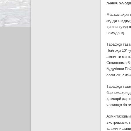
љануб эљодш
Масъалаҳои т
зидди таҳдид
ҳифзи ҳуқуқ в
намуданд.
Тарафҳо таза
Пойгоҳи 201-
амнияти мин
Созишнома ба
будубоши Пой
соли 2012 из
Тарафҳо таъм
барномаҳои д
ҳамкорӣ дар 
чолишҳо ба а
Азми таҳкими
экстремизм, 
таъмини амни