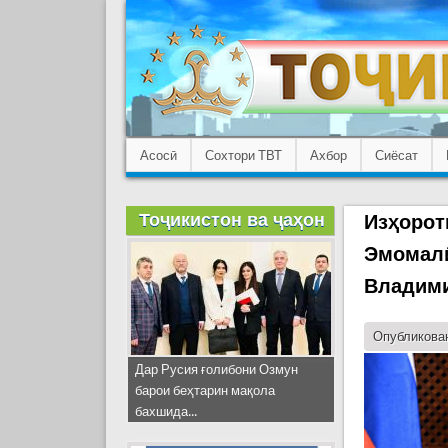
Асосӣ
Сохтори ТВТ
Ахбор
Сиёсат
Тоҷикистон ва ҷаҳон
Изҳорот
Эмомалӣ
Владими
Опубликован
Дар Русия ғолибони Озмун
барои беҳтарин мақола
бахшида...