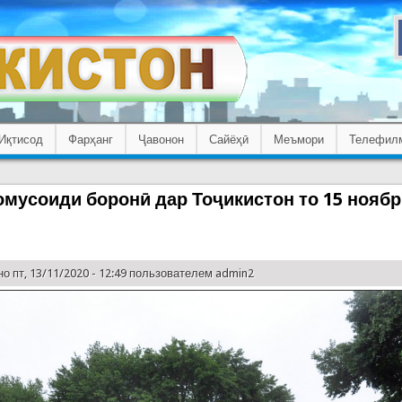
Иқтисод
Фарҳанг
Ҷавонон
Сайёҳӣ
Меъмори
Телефил
омусоиди боронӣ дар Тоҷикистон то 15 нояб
о пт, 13/11/2020 - 12:49 пользователем
admin2