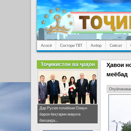
Асосӣ
Сохтори ТВТ
Ахбор
Сиёсат
Тоҷикистон ва ҷаҳон
Ҳавои н
меёбад
Опубликован
Дар Русия ғолибони Озмун
барои беҳтарин мақола
бахшида...