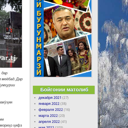
 дар
л меёбад. Дар
Ҷумҳурии
Бойгонии матолиб
декабря 2021
(27)
накӯҳии
января 2022
(38)
февраля 2022
(16)
марта 2022
(20)
ии
апреля 2022
(41)
бемориҳо ҳифз
мая 2022
(103)