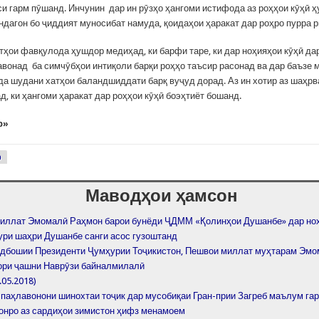
си гарм пӯшанд. Инчунин дар ин рӯзҳо ҳангоми истифода аз роҳҳои кӯҳӣ 
ндагон бо ҷиддият муносибат намуда, қоидаҳои ҳаракат дар роҳро пурра 
тҳои фавқулода ҳушдор медиҳад, ки барфи таре, ки дар ноҳияҳои кӯҳӣ да
авонад ба симчӯбҳои интиқоли барқи роҳҳо таъсир расонад ва дар баъзе 
да шудани хатҳои баландшиддати барқ вуҷуд дорад. Аз ин хотир аз шаҳр
, ки ҳангоми ҳаракат дар роҳҳои кӯҳӣ боэҳтиёт бошанд.
р»
р
Маводҳои ҳамсон
иллат Эмомалӣ Раҳмон барои бунёди ҶДММ «Қолинҳои Душанбе» дар но
ри шаҳри Душанбе санги асос гузоштанд
дбошии Президенти Ҷумҳурии Тоҷикистон, Пешвои миллат муҳтарам Эм
ори ҷашни Наврӯзи байналмилалӣ
.05.2018)
 паҳлавонони шинохтаи тоҷик дар мусобиқаи Гран-прии Загреб маълум га
онро аз сардиҳои зимистон ҳифз менамоем