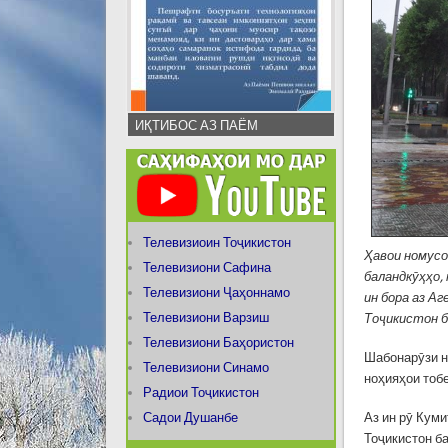
ИҚТИБОС АЗ ПАЁМ
Телевизиоин Тоҷикистон
Ҳавои номусо
Телевизиони Сафина
баландкӯҳҳо,
Телевизиони Ҷаҳоннамо
ин бора аз А
Телевизиони Варзиш
Тоҷикистон б
Телевизиони Баҳористон
Шабонарӯзи н
Телевизиони Синамо
ноҳияҳои тоб
Радиои Тоҷикистон
Садои Душанбе
Аз ин рӯ Кум
Тоҷикистон ба