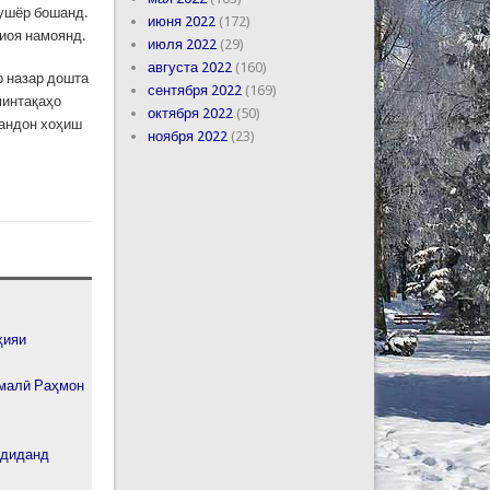
ҳушёр бошанд.
июня 2022
(172)
риоя намоянд.
июля 2022
(29)
августа 2022
(160)
р назар дошта
сентября 2022
(169)
минтақаҳо
октября 2022
(50)
вандон хоҳиш
ноября 2022
(23)
ҳияи
омалӣ Раҳмон
рдиданд