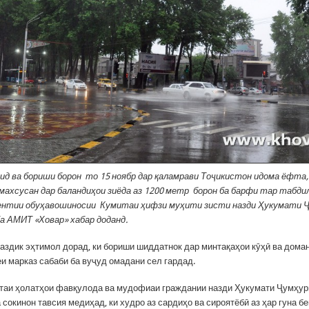
ид ва бориши борон то 15 ноябр дар қаламрави Тоҷикистон идома ёфта,
 махсусан дар баландиҳои зиёда аз 1200 метр борон ба барфи тар табди
гентии обуҳавошиносии Кумитаи ҳифзи муҳити зисти назди Ҳукумати 
а АМИТ «Ховар» хабар доданд.
аздик эҳтимол дорад, ки бориши шиддатнок дар минтақаҳои кӯҳӣ ва дома
еи марказ сабаби ба вуҷуд омадани сел гардад.
итаи ҳолатҳои фавқулода ва мудофиаи граждании назди Ҳукумати Ҷумҳур
 сокинон тавсия медиҳад, ки худро аз сардиҳо ва сироятёбӣ аз ҳар гуна 