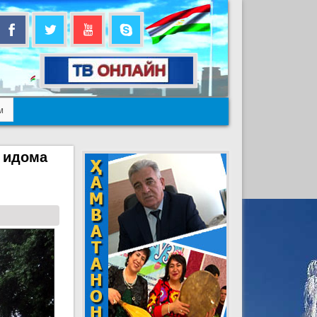
м
р идома