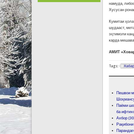
намуда, либо
Хусусан рона
Кумитаи ҳола
шудааст, мет
эҳтимоли кан
карда мешавад
АМИТ «Хова
Tags:
Хаба
Пешвои м
Шоҳмансу
Паёми шо
ба ифтих
Ахбор (30
Рақибони
Парандаг