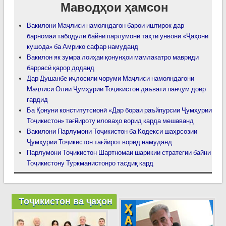
Маводҳои ҳамсон
Вакилони Маҷлиси намояндагон барои иштирок дар
барномаи табодули байни парлумонӣ таҳти унвони «Ҷаҳони
кушода» ба Амрико сафар намуданд
Вакилон як зумра лоиҳаи қонунҳои мамлакатро мавриди
баррасӣ қарор доданд
Дар Душанбе иҷлосияи чоруми Маҷлиси намояндагони
Маҷлиси Олии Ҷумҳурии Тоҷикистон даъвати панҷум доир
гардид
Ба Қонуни конститутсионӣ «Дар бораи раъйпурсии Ҷумҳурии
Тоҷикистон» тағйироту иловаҳо ворид карда мешаванд
Вакилони Парлумони Тоҷикистон ба Кодекси шаҳрсозии
Ҷумҳурии Тоҷикистон тағйирот ворид намуданд
Парлумони Тоҷикистон Шартномаи шарикии стратегии байни
Тоҷикистону Туркманистонро тасдиқ кард
Тоҷикистон ва ҷаҳон