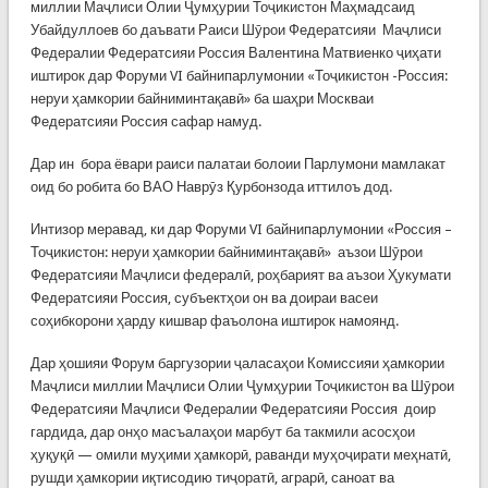
миллии Маҷлиси Олии Ҷумҳурии Тоҷикистон Маҳмадсаид
Убайдуллоев бо даъвати Раиси Шӯрои Федератсияи Маҷлиси
Федералии Федератсияи Россия Валентина Матвиенко ҷиҳати
иштирок дар Форуми VI байнипарлумонии «Тоҷикистон -Россия:
неруи ҳамкории байниминтақавӣ» ба шаҳри Москваи
Федератсияи Россия сафар намуд.
Дар ин бора ёвари раиси палатаи болоии Парлумони мамлакат
оид бо робита бо ВАО Наврӯз Қурбонзода иттилоъ дод.
Интизор меравад, ки дар Форуми VI байнипарлумонии «Россия –
Тоҷикис­тон: неруи ҳамкории байни­­мин­тақавӣ» аъзои Шӯрои
Федератсияи Маҷлиси федералӣ, роҳбарият ва аъзои Ҳукумати
Федератсияи Россия, субъектҳои он ва доираи васеи
соҳибкорони ҳарду кишвар фаъолона иштирок намоянд.
Дар ҳошияи Форум баргузории ҷаласаҳои Комиссияи ҳамкории
Маҷлиси миллии Маҷлиси Олии Ҷумҳурии Тоҷикистон ва Шӯрои
Федератсияи Маҷлиси Федералии Федератсияи Россия доир
гардида, дар онҳо масъалаҳои марбут ба такмили асосҳои
ҳуқуқӣ — омили муҳими ҳамкорӣ, раванди муҳоҷирати меҳнатӣ,
рушди ҳамкории иқтисодию тиҷоратӣ, аграрӣ, саноат ва