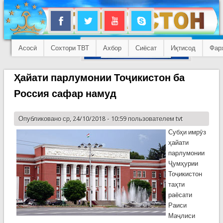
Асосӣ
Сохтори ТВТ
Ахбор
Сиёсат
Иқтисод
Фар
Ҳайати парлумонии Тоҷикистон ба
Россия сафар намуд
Опубликовано ср, 24/10/2018 - 10:59 пользователем
tvt
Субҳи имрӯз
ҳайати
парлумонии
Ҷумҳурии
Тоҷикистон
таҳти
раёсати
Раиси
Маҷлиси