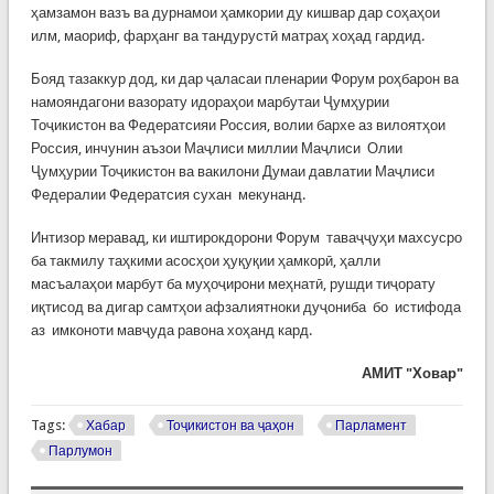
ҳамзамон вазъ ва дурнамои ҳамкории ду кишвар дар соҳаҳои
илм, маориф, фарҳанг ва тандурустӣ матраҳ хоҳад гардид.
Бояд тазаккур дод, ки дар ҷаласаи пленарии Форум роҳбарон ва
намояндагони вазорату идораҳои марбутаи Ҷумҳурии
Тоҷикистон ва Федератсияи Россия, волии бархе аз вилоятҳои
Россия, инчунин аъзои Маҷлиси миллии Маҷлиси Олии
Ҷумҳурии Тоҷикистон ва вакилони Думаи давлатии Маҷлиси
Федералии Федератсия сухан мекунанд.
Интизор меравад, ки иштирокдорони Форум таваҷҷуҳи махсусро
ба такмилу таҳкими асосҳои ҳуқуқии ҳамкорӣ, ҳалли
масъалаҳои марбут ба муҳоҷирони меҳнатӣ, рушди тиҷорату
иқтисод ва дигар самтҳои афзалиятноки дуҷониба бо истифода
аз имконоти мавҷуда равона хоҳанд кард.
АМИТ "Ховар"
Tags:
Хабар
Тоҷикистон ва ҷаҳон
Парламент
Парлумон