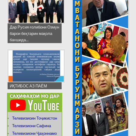
Дар Русия ғолибони Озмун
барои беҳтарин мақола
бахшида...
ИҚТИБОС АЗ ПАЁМ
Телевизиоин Тоҷикистон
Телевизиони Сафина
Телевизиони Ҷаҳоннамо