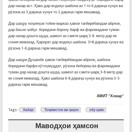
дар назар аст. Ҳаво дар водиҳо шабона аз 1 то 6 дараҷа хунук ва
рӯзона аз 3 дараҷа хунук то 2 дараҷа гарм мешавад.
Дар шаҳру ноҳияҳои тобеи марказ ҳавои тағйирёбандаи абрнок,
дар баъзе ҷойҳо боридани борону барф ва фаромадани туман
дар назар дошта шуда, шамол аз самти шарқ 3-8 метр дар як
сония мевазад. Ҳарорат дар водиҳо шабона 3+8 дараҷа хунук ва
рӯзона 1-6 дараҷа гарм мешавад.
Дар шаҳри Душанбе ҳавои тағйирёбандаи абрнок, шабона
боридани барфи кӯтоҳмуддат, рӯзона бебориш ва фаромадани
туман дар назар дошта шуда, шамол аз самти шарқ 3-8 метр дар
як сония мевазад. Ҳаво шабона 6-8 дараҷа хунук ва рӯзона 3-5
дараҷа гарм мешавад.
АМИТ "Ховар"
Tags:
Хабар
Тоҷикистон ва ҷаҳон
обу ҳаво
Маводҳои ҳамсон