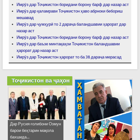
Имрӯз дар Тоҷикистон боридани борону барф дар назар аст
Имрӯз дар қаламрави Тоҷикистон ҳаво абрноки бебориш
мешавад
Имрӯз дар ҷумҳурӣ то 2 дараҷа баландшавии ҳарорат дар
назар аст
Имрӯз дар Тоҷикистон боридани борону барф дар назар аст
Имрӯз дар баъзе минтақаҳои Тоҷикистон баландшавии
ҳарорат дар назар аст
Имрӯз дар Тоҷикистон ҳарорат то ба 38 дараҷа мерасад
Тоҷикистон ва ҷаҳон
Дар Русия ғолибони Озмун
барои беҳтарин мақола
бахшида...