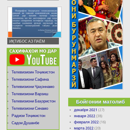
ИҚТИБОС АЗ ПАЁМ
Телевизиоин Тоҷикистон
Телевизиони Сафина
Телевизиони Ҷаҳоннамо
Телевизиони Варзиш
Бойгонии матолиб
Телевизиони Баҳористон
Телевизиони Синамо
декабря 2021
(27)
Радиои Тоҷикистон
января 2022
(38)
февраля 2022
(16)
Садои Душанбе
марта 2022
(20)