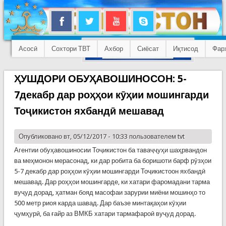
Асосӣ
Сохтори ТВТ
Ахбор
Сиёсат
Иқтисод
Фар
ҲУШДОРИ ОБУҲАВОШИНОСОН: 5-
7декабр дар роҳҳои кӯҳии мошингарди
Тоҷикистон яхбандӣ мешавад
Опубликовано вт, 05/12/2017 - 10:33 пользователем
tvt
Агентии обуҳавошиносии Тоҷикистон ба таваҷҷуҳи шаҳрвандон
ва меҳмонон мерасонад, ки дар робита ба боришоти барф рӯзҳои
5-7 декабр дар роҳҳои кӯҳии мошингарди Тоҷикистоон яхбандӣ
мешавад. Дар роҳҳои мошингарде, ки хатари фаромадани тарма
вуҷуд дорад, ҳатман бояд масофаи зарурии миёни мошинҳо то
500 метр риоя карда шавад. Дар баъзе минтақаҳои кӯҳии
ҷумҳурӣ, ба ғайр аз ВМКБ хатари тармафароӣ вуҷуд дорад.