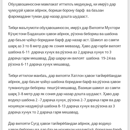
Обуҳавошиносони мамлакат иттилоъ медиҳанд, ки имрӯз дар
ҷумҳурӣ ҳавои абрнок, бориши борону барф ва баъзан
фаромадани туман дар назар дошта шудааст.
Тибқи маълумоти обуҳавошиносон, имрӯз дар Вилояти Мухтори
Кӯҳистони Бадахшон ҳавои абрнок, рӯзона бебориш ва шабона
дар баъзе ҷойҳо боридани барф дар назар аст. Шамол аз самти
шарқ аз 3 то 8 метр дар як сония мевазад. Ҳаво дар ғарби вилоят
шабона 6-11 дараҷа хунук ва рӯзона аз 2 дараҷа хунук то 3
дараҷа гарм мешавад. Дар шарқи ин вилоят шабона 19-24 ва
рӯзона 6-11 дараҷа хунук мешавад.
Тибқи иттилои манбаъ, дар вилояти Хатлон ҳавои тағйирёбандаи
абрнок, дар баъзе ҷойҳо шабона боридани барф ва рӯзона ҳавои
туманолуди бебориш пешгӯӣ мешавад. Вазиши шамол аз самти
шарқ 3-8 метр дар як сония дар назар дошта шудааст. Ҳаво дар
водиҳо шабона 2 -7 дараҷа хунук, рӯзона 2-7 дараҷа гарм ва дар
ноҳияҳои наздикӯҳӣ шабона 8-13 дараҷа хунук ва рӯзона аз 3
дараҷа хунук то 2 дараҷа гарм мешавад.
Дар вилояти Суғд ҳавои тағйирёбандаи абрнок, дар водиҳо
ҳавои бебориш ва дар баъзе ноҳияҳои наздикӯҳӣ боридани барф