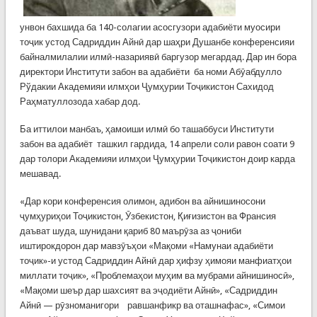
унвон бахшида ба 140-солагии асосгузори адабиёти муосири
тоҷик устод Садриддин Айнӣ дар шаҳри Душанбе конференсияи
байналмилалии илмӣ-назариявӣ баргузор мегардад. Дар ин бора
директори Институти забон ва адабиёти ба номи Абӯабдулло
Рўдакии Академияи илмҳои Ҷумҳурии Тоҷикистон Сахидод
Раҳматуллозода хабар дод.
Ба иттилои манбаъ, ҳамоиши илмӣ бо ташаббуси Институти
забон ва адабиёт ташкил гардида, 14 апрели соли равон соати 9
дар толори Академияи илмҳои Ҷумҳурии Тоҷикистон доир карда
мешавад.
«Дар кори конференсия олимон, адибон ва айнишиносони
ҷумҳуриҳои Тоҷикистон, Ӯзбекистон, Қиғизистон ва Франсия
даъват шуда, шунидани қариб 80 маърӯза аз ҷониби
иштирокдорон дар мавзӯъҳои «Мақоми «Намунаи адабиёти
тоҷик»-и устод Садриддин Айнӣ дар ҳифзу ҳимояи манфиатҳои
миллати тоҷик», «Проблемаҳои муҳим ва мубрами айнишиносӣ»,
«Мақоми шеър дар шахсият ва эҷодиёти Айнӣ», «Садриддин
Айнӣ — рӯзноманигори равшанфикр ва оташнафас», «Симои