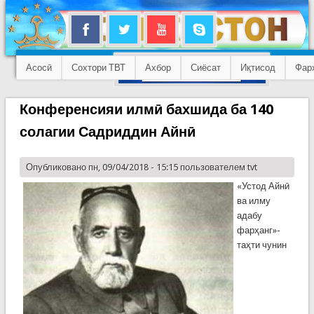
Асосӣ
Сохтори ТВТ
Ахбор
Сиёсат
Иқтисод
Фар
Конференсияи илмӣ бахшида ба 140
солагии Садриддин Айнӣ
Опубликовано пн, 09/04/2018 - 15:15 пользователем
tvt
«Устод Айнӣ
ва илму
адабу
фарҳанг»-
таҳти чунин