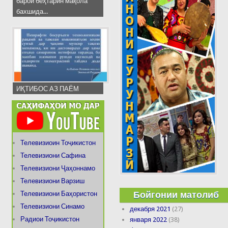
барои беҳтарин мақола
бахшида...
ИҚТИБОС АЗ ПАЁМ
Телевизиоин Тоҷикистон
Телевизиони Сафина
Телевизиони Ҷаҳоннамо
Телевизиони Варзиш
Бойгонии матолиб
Телевизиони Баҳористон
Телевизиони Синамо
декабря 2021
(27)
Радиои Тоҷикистон
января 2022
(38)