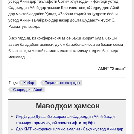
устод Айнӣ дар таълифоти Сотим Улуғзода», «Ҷойгоҳи устод
Садриддин Айнӣ дар ҷомеаи Қирғизистон», «Садриддин Айнӣ
дар мактаби адабии Ҳинд», «Забони тоҷикӣ ва қудрати баёни
устод Айнӣ» ва ғайраҳо дар назар дошта шудааст»,-гуфт С.
Раҳматуллозода.
Зикр гардид, ки конференсия аз се бахш иборат буда, бахши
аввал ба адабиётшиносӣ, дуюм ба забоншиносӣ ва бахши сеюм
ба арзишҳои миллӣ ва масъалаҳои таълиму тадрис бахшида
мешавад.
АМИТ "Ховар"
Tags:
Хабар
Тоҷикистон ва ҷаҳон
Садриддин Айнӣ
Маводҳои ҳамсон
Имрӯз дар Душанбе осорхонаи Садриддин Айнӣ баъди
таъмиру тармими ҷорӣ расман ифтитоҳ ёфт
Дар КМТ конфронси илмию амалии «Саҳми устод Айнӣ дар