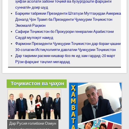
ҳифзи асолати забони тоҷикӣ ва бузургдошти фарҳанги
суннатӣ» доир шуд
Барқияи табрикии Президенти Штатҳои Муттаҳидаи Америка
Доналд Ҷон Трамп ба Президенти Ҷумҳурии Тоҷикистон
Эмомалӣ Раҳмон
Сафири Тоҷикистон бо Прокурори генералии Арабистони
Саудӣ мулоқот намуд
Фармони Президенти Ҷумҳурии Тоҷикистон дар бораи ҷашни
30-солагии Истиқлолияти давлатии Ҷумҳурии Тоҷикистон
Дар тақвими расмии кишвар боз як ид зам гардид-20 март
Рӯзи фарҳанг таҷлил мегардад
Тоҷикистон ва ҷаҳон
Дар Русия ғолибони Озмун