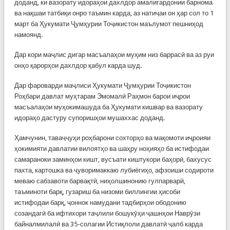
доданд, ки вазорату идораҳои дахлдор амалигардонии барнома
ва нақшаи татбиқи онро таъмин карда, аз натиҷаи он ҳар сол то 1
март ба Ҳукумати Ҷумҳурии Тоҷикистон маълумот пешниҳод
намоянд.
Дар кори маҷлис дигар масъалаҳои муҳим низ баррасӣ ва аз руи
онҳо қарорҳои дахлдор қабул карда шуд.
Дар фароварди маҷлиси Ҳукумати Ҷумҳурии Тоҷикистон
Роҳбари давлат муҳтарам Эмомалӣ Раҳмон барои иҷрои
масъалаҳои муҳокимашуда ба Ҳукумати кишвар ва вазорату
идораҳо дастуру супоришҳои мушаххас доданд.
Ҳамчунин, таваҷҷуҳи роҳбарони сохторҳо ва мақомоти иҷроияи
ҳокимияти давлатии вилоятҳо ва шаҳру ноҳияҳо ба истифодаи
самараноки заминҳои кишт, вусъати киштукори баҳорӣ, бахусус
пахта, картошка ва ҷуворимаккаю лубиёгиҳо, афзоиши содироти
меваю сабзавоти барвақтӣ, ниҳолшинонию гулпарварӣ,
таъминоти барқ, гузариш ба низоми биллингии ҳисоби
истифодаи барқ, ҷоннок намудани тадбирҳои ободонию
созандагӣ ба ифтихори таҷлили бошукӯҳи ҷашнҳои Наврӯзи
байналмилалӣ ва 35-солагии Истиқлоли давлатӣ ҷалб карда