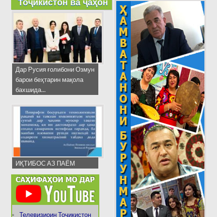
Тоҷикистон ва ҷаҳон
Дар Русия ғолибони Озмун
барои беҳтарин мақола
бахшида...
ИҚТИБОС АЗ ПАЁМ
Телевизиоин Тоҷикистон