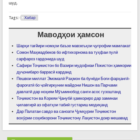
шуд.
Tags:
Хабар
Маводҳои ҳамсон
Шарҳи тағйири номҳои баъзе мавзеъҳои ҷуғрофии мамлакат
Сомон Маҳмадбеков бо ифтихорнома ва туҳфаи пулӣ
сарфароз гардонида шуд
Сафири Тоҷикистон бо Вазири мудофиаи Покистон ҳамкории
дуҷонибаро баррасӣ карданд
Пешвои миллат Эмомалӣ Раҳмон ба бунёди Боғи фарҳангӣ-
фароғатӣ бо ҷойгиркунии майдони Нишон ва Парчами
давлатӣ дар ноҳияи Мӯъминобод санги асос гузоштанд
Тоҷикистон ва Кореяи Ҷанубӣ ҳамкориро дар заминаи
ҷилавгирӣ аз офатҳои табиӣ густариш медиҳанд
Дар Палатаи савдо ва саноати Ҷумҳурии Тоҷикистон
вохӯрии соҳибкорони Тоҷикистону Лаҳистон доир мешавад