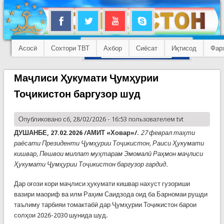
Асосӣ
Сохтори ТВТ
Ахбор
Сиёсат
Иқтисод
Фар
Маҷлиси Ҳукумати Ҷумҳурии
Тоҷикистон баргузор шуд
Опубликовано сб, 28/02/2026 - 16:53 пользователем
tvt
ДУШАНБЕ, 2
7
.02.2026 /АМИТ «Ховар»/.
27 феврал таҳти
раёсати Президенти Ҷумҳурии Тоҷикистон, Раиси Ҳукумати
кишвар, Пешвои миллат муҳтарам Эмомалӣ Раҳмон маҷлиси
Ҳукумати Ҷумҳурии Тоҷикистон баргузор гардид.
Дар оғози кори маҷлиси ҳукумати кишвар нахуст гузориши
вазири маориф ва илм Раҳим Саидзода оид ба Барномаи рушди
таълиму тарбияи томактабӣ дар Ҷумҳурии Тоҷикистон барои
солҳои 2026-2030 шунида шуд.