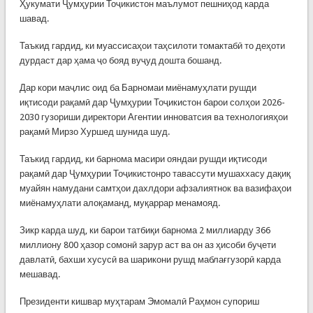
Ҳукумати Ҷумҳурии Тоҷикистон маълумот пешниҳод карда
шавад.
Таъкид гардид, ки муассисаҳои таҳсилоти томактабӣ то деҳоти
дурдаст дар ҳама ҷо бояд вуҷуд дошта бошанд.
Дар кори маҷлис оид ба Барномаи миёнамуҳлати рушди
иқтисоди рақамӣ дар Ҷумҳурии Тоҷикистон барои солҳои 2026-
2030 гузориши директори Агентии инноватсия ва технологияҳои
рақамӣ Мирзо Хуршед шунида шуд.
Таъкид гардид, ки барнома масири ояндаи рушди иқтисоди
рақамӣ дар Ҷумҳурии Тоҷикистонро тавассути мушаххасу дақиқ
муайян намудани самтҳои дахлдори афзалиятнок ва вазифаҳои
миёнамуҳлати алоқаманд, муқаррар менамояд.
Зикр карда шуд, ки барои татбиқи барнома 2 миллиарду 366
миллиону 800 ҳазор сомонӣ зарур аст ва он аз ҳисоби буҷети
давлатӣ, бахши хусусӣ ва шарикони рушд маблағгузорӣ карда
мешавад.
Президенти кишвар муҳтарам Эмомалӣ Раҳмон супориш