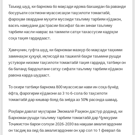
Таъкид шуд, ки барнома бо мақсади идома бахшидан ба раванди
босуръати сохтмони муассисаҳои таҳсилоти томактабӣ,
фароҳам овардани муҳити мусоиди таълиму тарбияи кӯдакон,
васеъ намудани дастрасии босифат ба ин зинаи таълиму
тарбияи насли наврас ва такмили сатҳи тахассусии кадрҳои
соҳа таҳия гардидааст.
Ҳамчунин, гуфта шуд, ки барномаи мазкур бо мақсади таҳкими
заминаҳои ҳуқуқӣ, иқтисодӣ ва ташкилӣ баҳри таъмини рушди
устувори низоми таҳсилоти томактабӣ таҳия гардида, татбиқи он
ба баланд бардоштани сатҳу сифати таълиму тарбияи кӯдакон
равона карда шудааст.
То охири татбиқи барнома 800 муассисаи нави ин соҳа бунёд
ёфта, фарогирии кӯдакони аз 3 то 6-сола бо таҳсилоти
томактабӣ дар кишвар бояд ба зиёда аз 50% расонда шавад.
Роҳбари давлат муҳтарам Эмомалӣ Раҳмон дастур доданд, ки
Барномаи рушди таълиму тарбияи томактабӣ дар Ҷумҳурии
Тоҷикистон барои солҳои 2026-2030 ва нақшаи амалигардонии
он тасдиқ ва оид ба амалигардонии он ҳар сол то 1 феврал ба