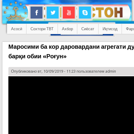
Асосӣ
Сохтори ТВТ
Ахбор
Сиёсат
Иқтисод
Фар
Маросими ба кор даровардани агрегати д
барқи обии «Роғун»
Опубликовано вт, 10/09/2019 - 11:23 пользователем
admin