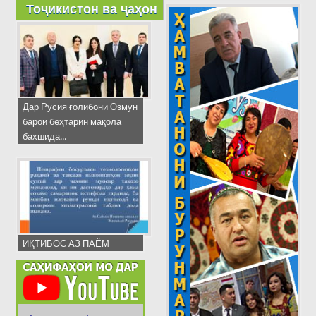
Тоҷикистон ва ҷаҳон
Дар Русия ғолибони Озмун
барои беҳтарин мақола
бахшида...
ИҚТИБОС АЗ ПАЁМ