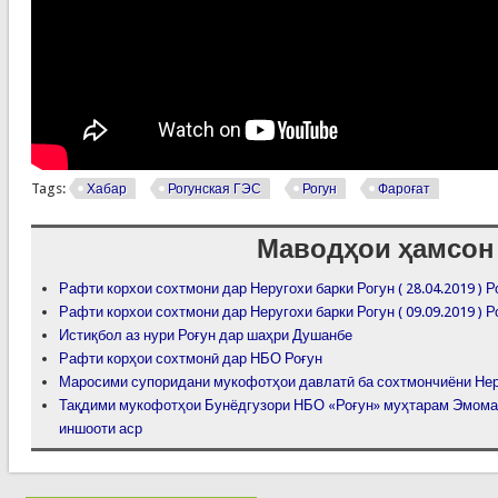
Tags:
Хабар
Рогунская ГЭС
Рогун
Фароғат
Маводҳои ҳамсон
Рафти корхои сохтмони дар Неругохи барки Рогун ( 28.04.2019 ) 
Рафти корхои сохтмони дар Неругохи барки Рогун ( 09.09.2019 ) 
Истиқбол аз нури Роғун дар шаҳри Душанбе
Рафти корҳои сохтмонӣ дар НБО Роғун
Маросими супоридани мукофотҳои давлатӣ ба сохтмончиёни Неру
Тақдими мукофотҳои Бунёдгузори НБО «Роғун» муҳтарам Эмомал
иншооти аср