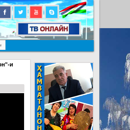
м
он"-и