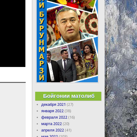
Бойгонии матолиб
декабря 2021
(27)
января 2022
(38)
февраля 2022
(16)
марта 2022
(20)
апреля 2022
(41)
мая 2022
(103)