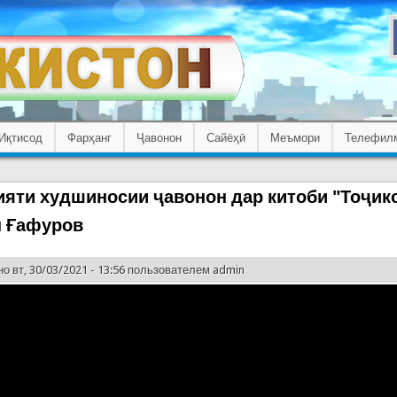
Иқтисод
Фарҳанг
Ҷавонон
Сайёҳӣ
Меъмори
Телефил
яти худшиносии ҷавонон дар китоби "Тоҷик
 Ғафуров
о вт, 30/03/2021 - 13:56 пользователем
admin