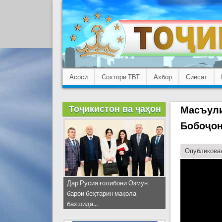
Асосӣ
Сохтори ТВТ
Ахбор
Сиёсат
Тоҷикистон ва ҷаҳон
Масъули
Бобоҷон
Опубликован
Дар Русия ғолибони Озмун
барои беҳтарин мақола
бахшида...