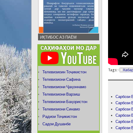
ИҚТИБОС АЗ ПАЁМ
Tags:
Хаба
Телевизиоин Тоҷикистон
Телевизиони Сафина
Телевизиони Ҷаҳоннамо
Телевизиони Варзиш
Сарбози В
Телевизиони Баҳористон
Сарбози В
Телевизиони Синамо
Сарбози В
Сарбози В
Радиои Тоҷикистон
Сарбози В
Садои Душанбе
Сарбози В