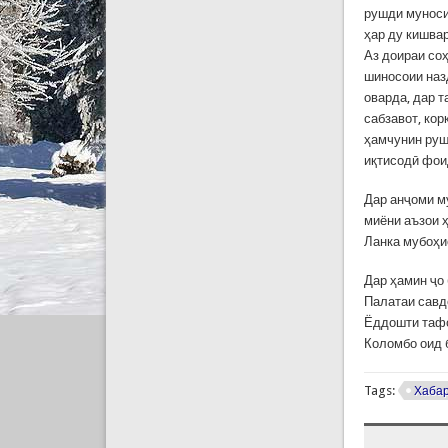
рушди муноси
ҳар ду кишва
Аз доираи со
шиносоии наз
оварда, дар 
сабзавот, ко
ҳамчунин руш
иқтисодӣ фои
Дар анҷоми м
миёни аъзои 
Ланка мубоҳи
Дар ҳамин ҷо
Палатаи савд
Ёддошти тафо
Коломбо оид 
Tags:
Хаба