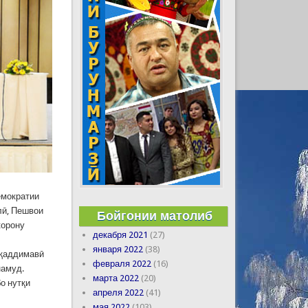
емократии
лӣ, Пешвои
Бойгонии матолиб
корону
декабря 2021
(27)
января 2022
(38)
уқаддимавӣ
февраля 2022
(16)
намуд.
марта 2022
(20)
о нутқи
апреля 2022
(41)
мая 2022
(103)