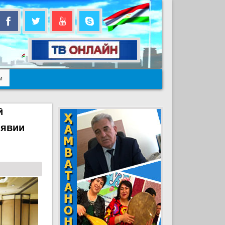
м
ӣ
иявии