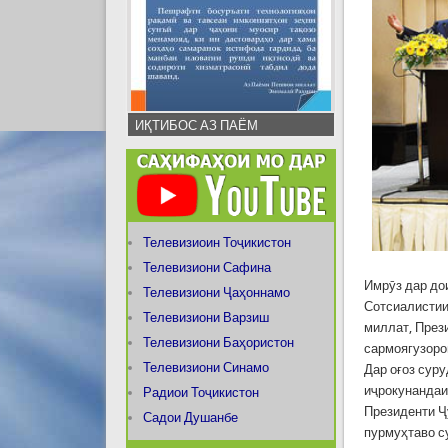
ИҚТИБОС АЗ ПАЁМ
Телевизиоин Тоҷикистон
Телевизиони Сафина
Имрӯз дар до
Телевизиони Ҷаҳоннамо
Сотсиалистии
Телевизиони Варзиш
миллат, През
Телевизиони Баҳористон
сармоягузоро
Телевизиони Синамо
Дар оғоз сур
иҷрокунандаи
Радиои Тоҷикистон
Президенти Ҷ
Садои Душанбе
пурмуҳтаво с