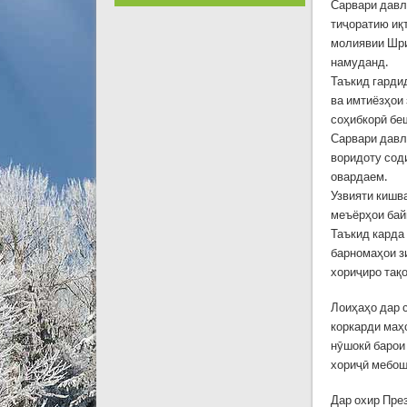
Сарвари давл
тиҷоратию иқ
молиявии Шри
намуданд.
Таъкид гарди
ва имтиёзҳои
соҳибкорӣ бе
Сарвари давл
воридоту сод
овардаем.
Узвияти кишв
меъёрҳои ба
Таъкид карда
барномаҳои з
хориҷиро тақо
Лоиҳаҳо дар 
коркарди маҳ
нӯшокӣ барои
хориҷӣ мебош
Дар охир Пре