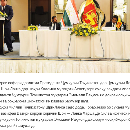
ираи сафари давлатии Президенти Ҷумҳурии Тоҷикистон дар Ҷумҳурии Д
 Шри-Ланка дар шаҳри Коломбо мулоқоти Асосгузори сулҳу ваҳдати мил
иденти Ҷумҳурии Тоҷикистон муҳтарам Эмомалӣ Раҳмон бо доираи соҳиб
н ва роҳбарони ширкатҳои ин кишвар баргузор шуд.
удҳои миллии Тоҷикистону Шри-Ланка садо дода, чорабиниро бо сухани м
 вазифаи Вазири корҳои хориҷии Шри — Ланка Ҳарша Де Силва ифтитоҳ 
умҳурии Тоҷикистон муҳтарам Эмомалӣ Раҳмон дар форуми соҳибкорон б
уханронӣ намуданд.