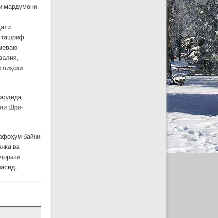
ои мардумони
ҳати
н ташриф
 меваю
валия,
з лиҳози
гардида,
они Шри-
тафоҳум байни
анка ва
иҷорати
расид.