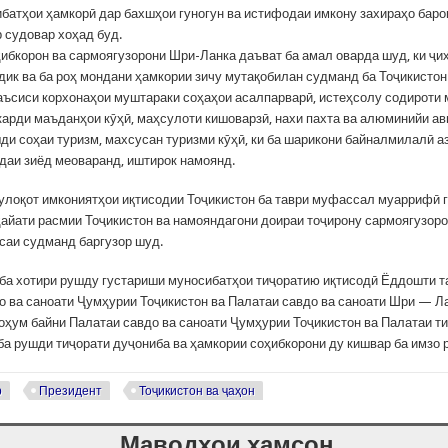
батҳои ҳамкорӣ дар бахшҳои гуногун ва истифодаи имкону захираҳо бар
р судовар хоҳад буд.
ҳибкорон ва сармоягузорони Шри-Ланка даъват ба амал оварда шуд, ки ҷи
дик ва ба роҳ мондани ҳамкории зичу мутақобилан судманд ба Тоҷикисто
таъсиси корхонаҳои муштараки соҳаҳои асалпарварӣ, истеҳсолу содироти
ркарди маъданҳои кӯҳӣ, маҳсулоти кишоварзӣ, нахи пахта ва алюминийи ав
ди соҳаи туризм, махсусан туризми кӯҳӣ, ки ба шарикони байналмилалӣ а
даи зиёд меоваранд, иштирок намоянд.
улоқот имкониятҳои иқтисодии Тоҷикистон ба таври муфассал муаррифӣ 
ҳайати расмии Тоҷикистон ва намояндагони доираи тоҷирону сармоягузор
саи судманд баргузор шуд.
 ба хотири рушду густариши муносибатҳои тиҷоратию иқтисодӣ Ёддошти 
о ва саноати Ҷумҳурии Тоҷикистон ва Палатаи савдо ва саноати Шри — Л
ҳум байни Палатаи савдо ва саноати Ҷумҳурии Тоҷикистон ва Палатаи т
ба рушди тиҷорати дуҷониба ва ҳамкории соҳибкорони ду кишвар ба имзо 
р
Президент
Тоҷикистон ва ҷаҳон
Маводҳои ҳамсон