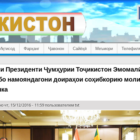
Иқтисод
Фарҳанг
Ҷавонон
Сайёҳӣ
Меъмори
Телефил
и Президенти Ҷумҳурии Тоҷикистон Эмомал
бо намояндагони доираҳои соҳибкорию мол
нка
о чт, 15/12/2016 - 11:59 пользователем
tvt