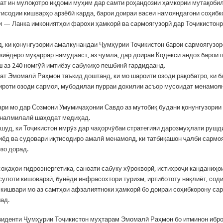
ат ин мулоқотро иқдоми муҳим дар самти роҳандозии ҳамкории мутақоби
тисодии кишварҳо арзёбӣ карда, барои доираи васеи намояндагони соҳиб
 — Ланка имкониятҳои фарохи ҳамкорӣ ва сармоягузорӣ дар Тоҷикистон
д, ки қонунгузории амалкунандаи Ҷумҳурии Тоҷикистон барои сармоягузо
 зиёдеро муқаррар намудааст, аз ҷумла, дар доираи Кодекси андоз барои
ш аз 240 номгӯй имтиёзу сабукиҳо пешбинӣ гардидаанд.
ат Эмомалӣ Раҳмон таъкид доштанд, ки мо шароити озоди рақобатро, ки б
ироти озоди сармоя, мубодилаи пурраи дохилии асъор мусоидат менамоя
ари мо дар Созмони Умумиҷаҳонии Савдо аз мутобиқ будани қонунгузории
йналмилалӣ шаҳодат медиҳад.
 шуд, ки Тоҷикистон имрӯз дар чаҳорчӯбаи стратегияи дарозмуҳлати рушд
иёд ва судовари иқтисодиро амалӣ менамояд, ки татбиқашон ҷалби сармо
зо дорад.
соҳаҳои гидроэнергетика, саноати сабуку хӯрокворӣ, истихроҷи канданиҳо
сулоти кишоварзӣ, бунёди инфрасохтори туризм, иртибототу нақлиёт, сод
 кишвари мо аз самтҳои афзалиятноки ҳамкорӣ бо доираи соҳибкорону са
ад.
зиденти Ҷумҳурии Тоҷикистон муҳтарам Эмомалӣ Раҳмон бо итминон ибро