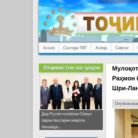
Асосӣ
Сохтори ТВТ
Ахбор
Сиёсат
Тоҷикистон ва ҷаҳон
Мулоқот
Раҳмон 
Шри-Ла
Опубликован
Дар Русия ғолибони Озмун
барои беҳтарин мақола
бахшида...