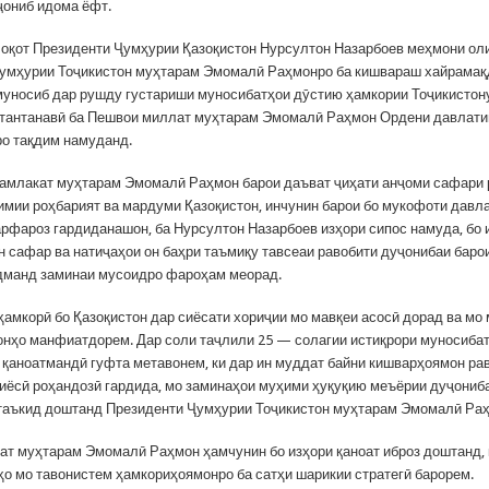
ҷониб идома ёфт.
лоқот Президенти Ҷумҳурии Қазоқистон Нурсултон Назарбоев меҳмони о
умҳурии Тоҷикистон муҳтарам Эмомалӣ Раҳмонро ба кишвараш хайрамақ
муносиб дар рушду густариши муносибатҳои дӯстию ҳамкории Тоҷикистон
 тантанавӣ ба Пешвои миллат муҳтарам Эмомалӣ Раҳмон Ордени давлати
ро тақдим намуданд.
амлакат муҳтарам Эмомалӣ Раҳмон барои даъват ҷиҳати анҷоми сафари 
имии роҳбарият ва мардуми Қазоқистон, инчунин барои бо мукофоти давл
арфароз гардиданашон, ба Нурсултон Назарбоев изҳори сипос намуда, бо 
ин сафар ва натиҷаҳои он баҳри таъмиқу тавсеаи равобити дуҷонибаи бар
дманд заминаи мусоидро фароҳам меорад.
ҳамкорӣ бо Қазоқистон дар сиёсати хориҷии мо мавқеи асосӣ дорад ва мо
онҳо манфиатдорем. Дар соли таҷлили 25 — солагии истиқрори муносиба
 қаноатмандӣ гуфта метавонем, ки дар ин муддат байни кишварҳоямон ра
иёсӣ роҳандозӣ гардида, мо заминаҳои муҳими ҳуқуқию меъёрии дуҷони
таъкид доштанд Президенти Ҷумҳурии Тоҷикистон муҳтарам Эмомалӣ Ра
ат муҳтарам Эмомалӣ Раҳмон ҳамчунин бо изҳори қаноат иброз доштанд, к
ҳо мо тавонистем ҳамкориҳоямонро ба сатҳи шарикии стратегӣ барорем.