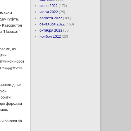
июня 2022
(172)
июля 2022
(29)
лимақом
августа 2022
(160)
дам гуфта,
сентября 2022
(169)
у Қазоқистон
октября 2022
(50)
и “Парасат”
ноября 2022
(23)
расмӣ, аз
атии
итминон иброз
ои мардумони
 минбаъд низ
тҳои
вобити
баро фароҳам
ҳмон.
и бо такя ба