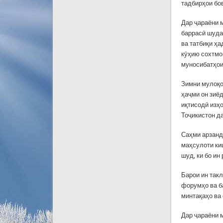
тадбирҳои бов
Дар ҷараёни 
баррасӣ шуда
ва татбиқи ҳ
кӯҳию сохтмон
муносибатҳои
Зимни мулоқо
ҳаҷми он зиё
иқтисодӣ изҳо
Тоҷикистон д
Саҳми арзанд
маҳсулоти ки
шуд, ки бо и
Барои ин так
форумҳо ва б
минтақаҳо ва
Дар ҷараёни 