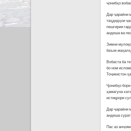
ҷонибҳо воба
Дар ҷараёни 
таҳдидҳои ҷа
пешгирии гар
андеша ва пе
Зимни мулоқот
баъзе маҳалҳ
Вобаста ба т
бо ном ислом
Тоҷикистон ҳ
Ҷонибҳо бори 
ҳамагуна хат
истиқрори су
Дар ҷараёни 
андеша сурат
Пас аз анҷом