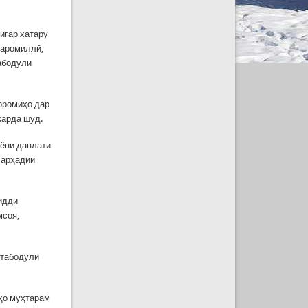
игар хатару
фаромиллӣ,
абодули
ооромиҳо дар
карда шуд.
иёни давлати
сарҳадии
зидди
мсоя,
 табодули
тҳо муҳтарам