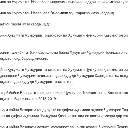
он ва Нурсултон Назарбоев маросими имзои санадҳои нави ҳамкорӣ сура
он ва Нурсултон Назарбоев Эъломияи муштаракро имзо карданд.
адҳои зерин имзо карда шуд:
йни Ҳукумати Ҷумҳурии Тоҷикистон ва Ҳукумати Ҷумҳурии Қазоқистон ои
роияи тартиби татбиқи Созишнома байни Ҳукумати Ҷумҳурии Тоҷикистон в
оқистон оид ба реадмиссия;
йни Ҳукумати Ҷумҳурии Тоҷикистон ва Ҳукумати Ҷумҳурии Қазоқистон ои
рвандони Ҷумҳурии Тоҷикистон дар ҳудуди Ҷумҳурии Қазоқистон ва шаҳ
оқистон дар ҳудуди Ҷумҳурии Тоҷикистон;
корӣ байни Вазорати корҳои хориҷии Ҷумҳурии Тоҷикистон ва Вазорати к
оқистон барои солҳои 2018-2019;
ҳум байни Вазорати тандурустӣ ва ҳифзи иҷтимоии аҳолии Ҷумҳурии Тоҷ
нат ва ҳифзи иҷтимоии Ҷумҳурии Қазоқистон оид ба нияти ҳамкорӣ дар со
ҳум байни Вазорати меҳнат, муҳоҷират ва шуғли аҳолии Ҷумҳурии Тоҷик