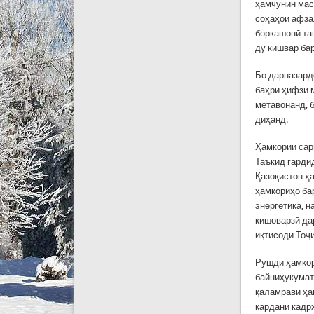
ҳамчунин мас
соҳаҳои афза
боркашонӣ та
ду кишвар ба
Бо дарназард
баҳри ҳифзи м
метавонанд, 
диҳанд.
Ҳамкории сар
Таъкид гардид
Қазоқистон ҳ
ҳамкориҳо ба
энергетика, 
кишоварзӣ да
иқтисоди Тоҷ
Рушди ҳамкор
байниҳукумат
қаламрави ҳа
кардани кадрҳ