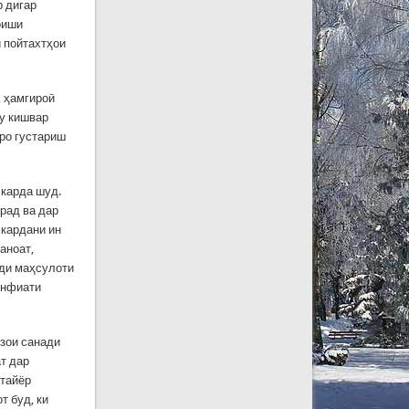
 дигар
оиши
и пойтахтҳои
, ҳамгироӣ
ду кишвар
дро густариш
 карда шуд.
орад ва дар
 кардани ин
аноат,
рди маҳсулоти
анфиати
мзои санади
т дар
 тайёр
т буд, ки