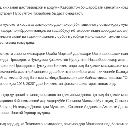
д, ки ҳамаи дастовардҳои мардуми Қазоқистон бо шарофати сиёсати хира
ҳтарам Нурсултон Назарбоев ба даст омадааст.
и мулоқоти хосса аз ҳамкориҳо дар чаҳорчӯби ташкилоту созмонҳои уму
т карда, ҷонибдории мавқеъ ва ташаббусу ибтикороти якдигарро дар арсаи
ниминтақавӣ ва таъмини амнияту субот мутобиқи манфиатҳои тамоми киш
ус таъкид намуданд.
улоқоти сарони кишварҳои Осиёи Марказӣ дар шаҳри Остонаро шакли нав
мида, Президенти Ҷумҳурии Қазоқистон Нурсултон Назарбоев изҳор дошт,
ҷаҳонии Президенти Ҷумҳурии Тоҷикистонро оид ба ҳалли масъалаҳои ма
маҷониба дастгирӣ менамояд ва бо итминон иброз дошт, ки ҷониби Қазоқи
йналмилалӣ оид ба оғози татбиқи Даҳсолаи нави байналмилалии амал “О
р, солҳои 2018-2028” дар Тоҷикистон фаъолона иштирок менамояд.
т ҳар ду ҷониб аз мавқеи ҳамсон ва ҳамгироии давлатҳо оид ба ҳалли ма
ақавию байналмилалӣ дар чаҳорчӯби Созмони Милали Муттаҳид, Созмон
Аврупо, Иттиҳоди Давлатҳои Мустақил, Созмони Аҳдномаи Амнияти Даст
ории Шанхай ёдовар шуданд.
кид гардид, ки Тоҷикистон омодааст, раисиро дар Машварат оид ба ҳамко