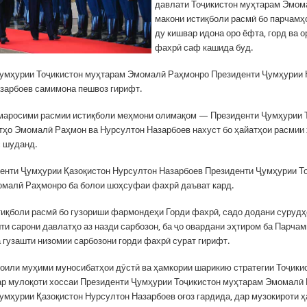
давлати Тоҷикистон муҳтарам Эмо
макони истиқболи расмӣ бо парчамҳ
ду кишвар идона оро ёфта, горд ва 
фахрӣ саф кашида буд.
умҳурии Тоҷикистон муҳтарам Эмомалӣ Раҳмонро Президенти Ҷумҳурии 
зарбоев самимона пешвоз гирифт.
 маросими расмии истиқболи меҳмони олимақом — Президенти Ҷумҳурии 
тҳо Эмомалӣ Раҳмон ва Нурсултон Назарбоев нахуст бо ҳайатҳои расмии 
 шуданд.
енти Ҷумҳурии Қазоқистон Нурсултон Назарбоев Президенти Ҷумҳурии Т
малӣ Раҳмонро ба болои шоҳсуфаи фахрӣ даъват кард.
иқболи расмӣ бо гузориши фармондеҳи Горди фахрӣ, садо додани сурудҳ
ти сарони давлатҳо аз назди сарбозон, ба ҷо овардани эҳтиром ба Парча
а гузашти низомии сарбозони горди фахрӣ сурат гирифт.
оили муҳими муносибатҳои дӯстӣ ва ҳамкории шарикию стратегии Тоҷики
ар мулоқоти хоссаи Президенти Ҷумҳурии Тоҷикистон муҳтарам Эмомалӣ
умҳурии Қазоқистон Нурсултон Назарбоев оғоз гардида, дар музокироти 