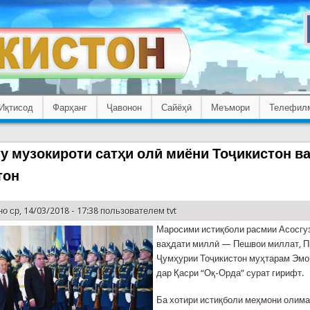
Иқтисод
Фарҳанг
Ҷавонон
Сайёҳӣ
Меъмори
Телефил
у музокироти сатҳи олӣ миёни Тоҷикистон в
тон
о ср, 14/03/2018 - 17:38 пользователем
tvt
Маросими истиқболи расмии Асосгу
ваҳдати миллӣ — Пешвои миллат, П
Ҷумҳурии Тоҷикистон муҳтарам Эм
дар Қасри “Оқ-Орда” сурат гирифт.
Ба хотири истиқболи меҳмони олим