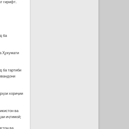
т гирифт.
д ба
а Ҳукумати
д ба тартиби
рвандони
орҳои хориҷии
икистон ва
ҳаи иҷтимоӣ;
истон ва