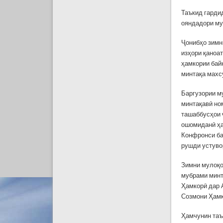
Таъкид гарди
ояндадори му
Ҷонибҳо зимн
изҳори қаноа
ҳамкории бай
минтақа махс
Баргузории м
минтақавӣ но
ташаббусҳои 
ошомиданӣ ҳа
Конфронси ба
рушди устуво
Зимни мулоқо
мубрами минт
Ҳамкорӣ дар 
Созмони Ҳамк
Ҳамчунин таъ