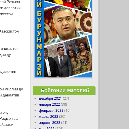
малӣ Раҳмон
ои давлатии
оркестри
Қазоқистон
Тоҷикистон
ҳар ду
оҷикистон
ои миллии ду
Бойгонии матолиб
ми давлатии
декабря 2021
(27)
января 2022
(38)
февраля 2022
(16)
стону
марта 2022
(20)
 Раҳмон ва
апреля 2022
(41)
ҳайатҳои
мая 2022
(103)