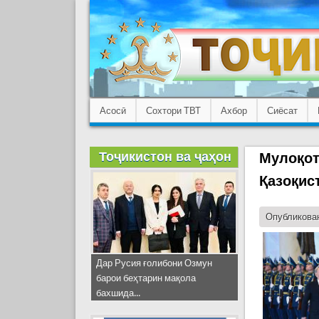
Асосӣ
Сохтори ТВТ
Ахбор
Сиёсат
Тоҷикистон ва ҷаҳон
Мулоқот
Қазоқис
Опубликован
Дар Русия ғолибони Озмун
барои беҳтарин мақола
бахшида...