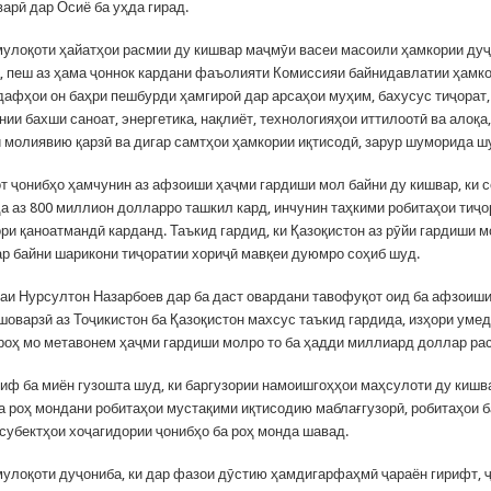
арӣ дар Осиё ба уҳда гирад.
мулоқоти ҳайатҳои расмии ду кишвар маҷмӯи васеи масоили ҳамкории ду
, пеш аз ҳама ҷоннок кардани фаъолияти Комиссияи байнидавлатии ҳамк
адафҳои он баҳри пешбурди ҳамгироӣ дар арсаҳои муҳим, бахусус тиҷорат,
ии бахши саноат, энергетика, нақлиёт, технологияҳои иттилоотӣ ва алоқа
 молиявию қарзӣ ва дигар самтҳои ҳамкории иқтисодӣ, зарур шуморида ш
т ҷонибҳо ҳамчунин аз афзоиши ҳаҷми гардиши мол байни ду кишвар, ки 
да аз 800 миллион долларро ташкил кард, инчунин таҳкими робитаҳои тиҷ
ри қаноатмандӣ карданд. Таъкид гардид, ки Қазоқистон аз рӯйи гардиши м
ар байни шарикони тиҷоратии хориҷӣ мавқеи дуюмро соҳиб шуд.
аи Нурсултон Назарбоев дар ба даст овардани тавофуқот оид ба афзоиш
шоварзӣ аз Тоҷикистон ба Қазоқистон махсус таъкид гардида, изҳори уме
н роҳ мо метавонем ҳаҷми гардиши молро то ба ҳадди миллиард доллар ра
лиф ба миён гузошта шуд, ки баргузории намоишгоҳҳои маҳсулоти ду кишв
а роҳ мондани робитаҳои мустақими иқтисодию маблағгузорӣ, робитаҳои 
 субектҳои хоҷагидории ҷонибҳо ба роҳ монда шавад.
мулоқоти дуҷониба, ки дар фазои дӯстию ҳамдигарфаҳмӣ ҷараён гирифт, 