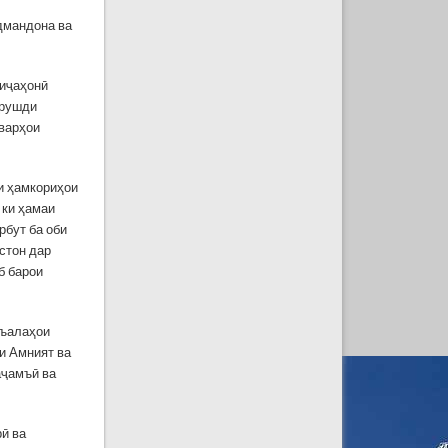
дмандона ва
миҷаҳонӣ
 рушди
варҳои
и ҳамкориҳои
 ки ҳамаи
рбут ба оби
стон дар
б барои
съалаҳои
и Амният ва
аҷамъӣ ва
рӣ ва