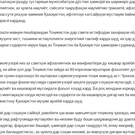
ъалаҳои рушду густариши муносибатҳои дӯстию ҳамкорӣ ва шарикиро дар
лиятнок, аз ҷумла нақлиёт, сиёсати тааруфаҳои нақлиётию транзитӣ, афз
вассути роҳҳои заминии Қазоқистон, ифтитоҳи хатсайрҳои мустақим байн
ррасӣ карданд.
ошти мавқеи пешбарандаи Тоҷикистон дар самти истифодаи захираҳои об
уҳити зист, таъмини истиқлолияти энергетикӣ таклиф карда шуд, ки ҳар 
барои содироти неруи барқ аз Тоҷикистон ба Қазоқистон ҳамкории судман
моягузорӣ низ аз самтҳои афзалиятнок ва манфиатбори ду кишвар арзёбӣ
, ки айни ҳол дар Тоҷикистон зиёда аз 80 корхонаи муштарак фаъолият д
ам чунин корхонаҳо бо иштироки сармоягузорони тоҷик мавҷуд аст. Ҷоннок
рои эҷоди фазои мусоиди сармоягузорӣ ҷиҳати рушди соҳаҳои иқтисодӣ, с
нақлиёт ва кишоварзӣ мусоидати фаъол хоҳад кард. Ба роҳ мондани корка
р минтақаҳои озоди иқтисодӣ ва содироти он ба кишварҳои дигар низ ба м
икистону Қазоқистон муҳим арзёбӣ карда шуд.
ӣ дар соҳаҳои сайёҳӣ, равобити ҳасанаи ҷамъиятҳои тоҷикону қазоқҳо, и
ӣ оид рафтуомади мутақобил ва низоми буду боши шаҳрвандони ду давла
мдигар, фарҳангию башарӣ, ҳамкорӣ дар соҳаи тандурустӣ, илму маориф,
ои баландихтисос, аз ҷумла дар соҳаи низомӣ, аз мавзуҳои дигари мулоқо