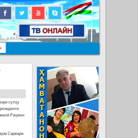
м
а
зори сулҳу
резиденти
омалӣ Раҳмон
ақом Сарвари