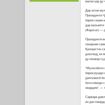
васеи ҳар ду 
Дар оғози му
Президенти Ҷ
барои саҳми 
дар вазъияти
(Фаросат) — 
Президенти м
пазироии сам
Қазоқистон с
доштанд, ки 
ду кишвар су
“Муносиботи 
барои рушди 
дипломатӣ бо
боэътимоди с
овардем”, — 
Сарвари давл
ин дастовард