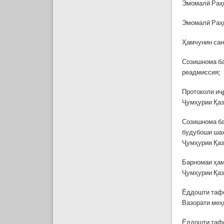
Эмомалӣ Раҳм
Эмомалӣ Раҳм
Ҳамчунин сан
Созишнома ба
реадмиссия;
Протоколи иҷ
Ҷумҳурии Қаз
Созишнома ба
будубоши шаҳ
Ҷумҳурии Қаз
Барномаи ҳам
Ҷумҳурии Қаз
Ёддошти тафо
Вазорати меҳ
Ёддошти тафо