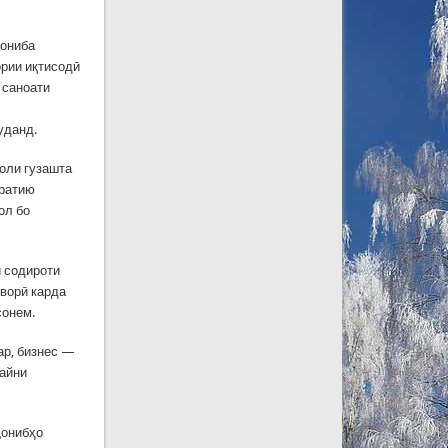
ҷониба
ории иқтисодӣ
 саноати
,
уданд.
соли гузашта
оратию
ол бо
и содироти
дворӣ карда
сонем.
ар, бизнес —
байни
ҷонибҳо