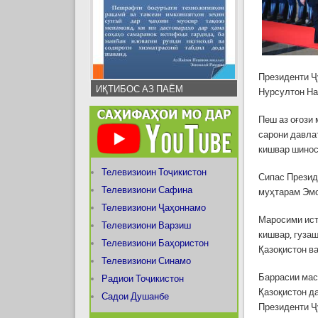
Президенти Ҷ
ИҚТИБОС АЗ ПАЁМ
Нурсултон На
Пеш аз оғози
сарони давла
кишвар шинос
Телевизиоин Тоҷикистон
Сипас Презид
Телевизиони Сафина
муҳтарам Эмо
Телевизиони Ҷаҳоннамо
Маросими ист
Телевизиони Варзиш
кишвар, гузаш
Телевизиони Баҳористон
Қазоқистон в
Телевизиони Синамо
Баррасии мас
Радиои Тоҷикистон
Қазоқистон д
Садои Душанбе
Президенти Ҷ