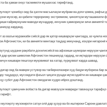
ста ба ҳамаи онҳо тасмимоти мушаххас гирифтанд.
мулоқот ҷонибҳо оид ба ҳалли масъалаҳои мубрам ва доғи ҷомеа, рафъи д
ҳони муосир, аз қабили терроризму экстремизм, ҷиноятҳои муташаккили 
диши ғайриқонунии маводи мухаддир, инчунин ҳамкориҳои зичи амниятӣ т
шниҳод карданд.
 аз вазъи мураккаби сиёсӣ дар як қатор кишварҳои ҷангзада, аз ҷумла н
ои Афғонистон, ки ба амнияти минтақа таҳдид мекунанд, изҳори нигаронӣ 
езутунд шудани рақобати дохилисиёсӣ ва афзоиши шумораи неруҳои ҷанг
ӣ дар қисми шимолии Афғонистон пешниҳод гардид, ки иқтидори неруҳои 
амчун кишвари пешгоҳи муқовимат ва хатар, пурқувват карда шавад.
дигар оид ба мавқеи устувор ва тағйирнопазири худ баҳри мубориза бар 
ару таҳдидҳо, мусоидати фаъол ҷиҳати рушди иқтисодиёти ин кишвари ҳа
лҳу субот дар Афғонистон омодагии худро иброз доштанд.
мулоқот ҳамчунин вобаста ба дигар мавзуҳои мавриди таваҷҷуҳи тарафҳо
 гирифт.
и мулоқоту музокироти сатҳи олӣ дар ҳузур ва бо иштироки Сарони давла