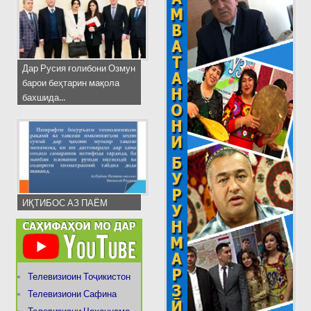
Дар Русия ғолибони Озмун
барои беҳтарин мақола
бахшида...
ИҚТИБОС АЗ ПАЁМ
Телевизиоин Тоҷикистон
Телевизиони Сафина