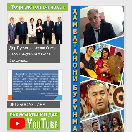
Тоҷикистон ва ҷаҳон
Дар Русия ғолибони Озмун
барои беҳтарин мақола
бахшида...
ИҚТИБОС АЗ ПАЁМ