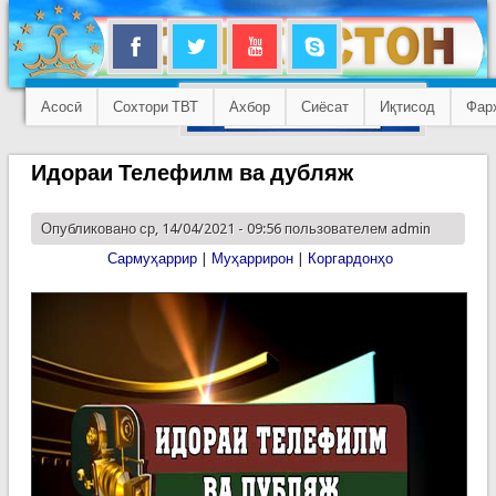
Асосӣ
Сохтори ТВТ
Ахбор
Сиёсат
Иқтисод
Фар
Идораи Телефилм ва дубляж
Опубликовано ср, 14/04/2021 - 09:56 пользователем
admin
Сармуҳаррир
|
Муҳаррирон
|
Коргардонҳо