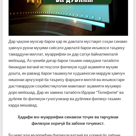
Дар ҷаҳони муосир барои ҳар як давлати мустақил соҳаи синамо
ҳамчун рукни муҳими сиёсати давлатӣ барои инъикоси таъриху
тамаддуни миллат, муаррифии он дар сатҳи байналмилалӣ
мебошад. Аз ҷониби дигар барои таъмин намудани талаботи
бинандаи ватанӣ истеҳсоли филмҳои худӣ аҳамияти муҳим
дошта, ин раванд барои ташаккули худшиносии мардум ҳамчун
нишонаи арҷгузорӣ ба таъриху фарҳанги миллӣ ва инъикосгари
дастовардҳои соҳибистиқлолии мамлакат аҳамияти муҳимро
доро мебошад. Дар ин замина талаботи Идораи “Телефилм” ва
дубляж бо филмҳои гуногунжанр ва дубляжи филмҳо таъмин
карда мешавад.
Ҳадафи мо-муаррифии синамои тоҷик ва тарҷумаи
филмҳои хориҷӣ ба забони тоҷикист.
Бо мақсади муаррифии филмҳои ватанӣ ва хориҷӣ бо забони