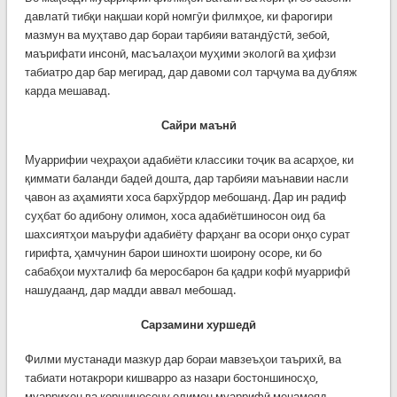
давлатӣ тибқи нақшаи корӣ номгӯи филмҳое, ки фарогири
мазмун ва муҳтаво дар бораи тарбияи ватандӯстӣ, зебоӣ,
маърифати инсонӣ, масъалаҳои муҳими экологӣ ва ҳифзи
табиатро дар бар мегирад, дар давоми сол тарҷума ва дубляж
карда мешавад.
Сайри маънӣ
Муаррифии чеҳраҳои адабиёти классики тоҷик ва асарҳое, ки
қиммати баланди бадеӣ дошта, дар тарбияи маънавии насли
ҷавон аз аҳамияти хоса бархўрдор мебошанд. Дар ин радиф
суҳбат бо адибону олимон, хоса адабиётшиносон оид ба
шахсиятҳои маъруфи адабиёту фарҳанг ва осори онҳо сурат
гирифта, ҳамчунин барои шинохти шоирону осоре, ки бо
сабабҳои мухталиф ба меросбарон ба қадри кофӣ муаррифӣ
нашудаанд, дар мадди аввал мебошад.
Сарзамини хуршедӣ
Филми мустанади мазкур дар бораи мавзеъҳои таърихӣ, ва
табиати нотакрори кишварро аз назари бостоншиносҳо,
муаррихон ва коршиносону олимон муаррифӣ менамояд.