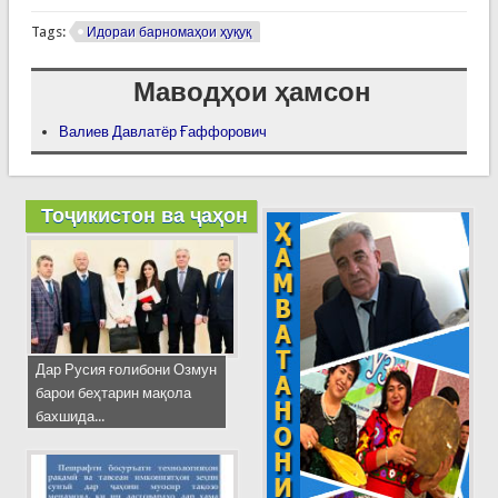
Tags:
Идораи барномаҳои ҳуқуқ
Маводҳои ҳамсон
Валиев Давлатёр Ғаффорович
Тоҷикистон ва ҷаҳон
Дар Русия ғолибони Озмун
барои беҳтарин мақола
бахшида...