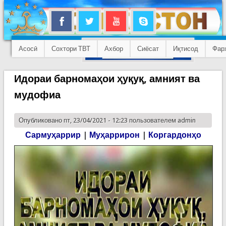
Асосӣ
Сохтори ТВТ
Ахбор
Сиёсат
Иқтисод
Фар
Идораи барномаҳои ҳуқуқ, амният ва
мудофиа
Опубликовано пт, 23/04/2021 - 12:23 пользователем
admin
Сармуҳаррир
|
Муҳаррирон
|
Коргардонҳо