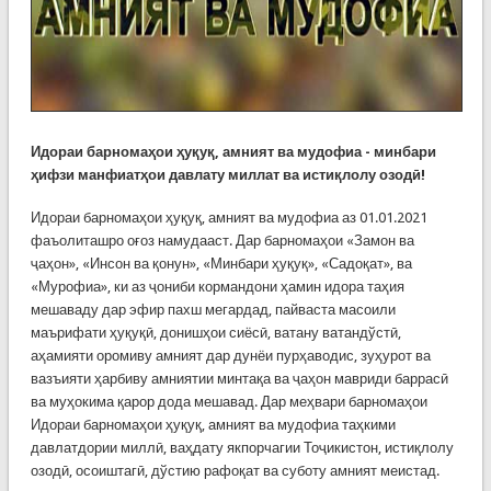
Идораи барномаҳои ҳуқуқ, амният ва мудофиа - минбари
ҳифзи манфиатҳои давлату миллат ва истиқлолу озодӣ!
Идораи барномаҳои ҳуқуқ, амният ва мудофиа аз 01.01.2021
фаъолиташро оғоз намудааст. Дар барномаҳои «Замон ва
ҷаҳон», «Инсон ва қонун», «Минбари ҳуқуқ», «Садоқат», ва
«Мурофиа», ки аз ҷониби кормандони ҳамин идора таҳия
мешаваду дар эфир пахш мегардад, пайваста масоили
маърифати ҳуқуқӣ, донишҳои сиёсӣ, ватану ватандўстӣ,
аҳамияти оромиву амният дар дунёи пурҳаводис, зуҳурот ва
вазъияти ҳарбиву амниятии минтақа ва ҷаҳон мавриди баррасӣ
ва муҳокима қарор дода мешавад. Дар меҳвари барномаҳои
Идораи барномаҳои ҳуқуқ, амният ва мудофиа таҳкими
давлатдории миллӣ, ваҳдату якпорчагии Тоҷикистон, истиқлолу
озодӣ, осоиштагӣ, дўстию рафоқат ва суботу амният меистад.