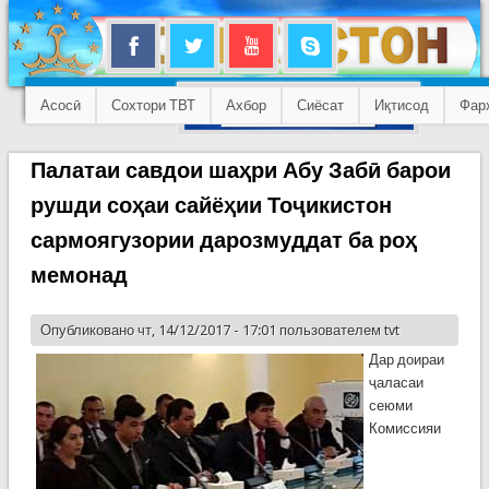
Асосӣ
Сохтори ТВТ
Ахбор
Сиёсат
Иқтисод
Фар
Палатаи савдои шаҳри Абу Забӣ барои
рушди соҳаи сайёҳии Тоҷикистон
сармоягузории дарозмуддат ба роҳ
мемонад
Опубликовано чт, 14/12/2017 - 17:01 пользователем
tvt
Дар доираи
ҷаласаи
сеюми
Комиссияи