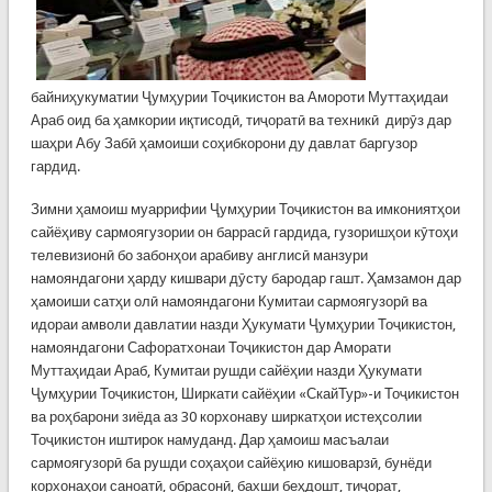
байниҳукуматии Ҷумҳурии Тоҷикистон ва Амороти Муттаҳидаи
Араб оид ба ҳамкории иқтисодӣ, тиҷоратӣ ва техникӣ дирӯз дар
шаҳри Абу Забӣ ҳамоиши соҳибкорони ду давлат баргузор
гардид.
Зимни ҳамоиш муаррифии Ҷумҳурии Тоҷикистон ва имкониятҳои
сайёҳиву сармоягузории он баррасӣ гардида, гузоришҳои кӯтоҳи
телевизионӣ бо забонҳои арабиву англисӣ манзури
намояндагони ҳарду кишвари дӯсту бародар гашт. Ҳамзамон дар
ҳамоиши сатҳи олӣ намояндагони Кумитаи сармоягузорӣ ва
идораи амволи давлатии назди Ҳукумати Ҷумҳурии Тоҷикистон,
намояндагони Сафоратхонаи Тоҷикистон дар Аморати
Муттаҳидаи Араб, Кумитаи рушди сайёҳии назди Ҳукумати
Ҷумҳурии Тоҷикистон, Ширкати сайёҳии «СкайТур»-и Тоҷикистон
ва роҳбарони зиёда аз 30 корхонаву ширкатҳои истеҳсолии
Тоҷикистон иштирок намуданд. Дар ҳамоиш масъалаи
сармоягузорӣ ба рушди соҳаҳои сайёҳию кишоварзӣ, бунёди
корхонаҳои саноатӣ, обрасонӣ, бахши беҳдошт, тиҷорат,