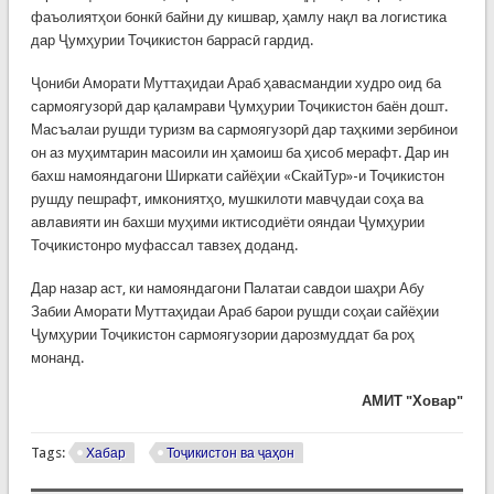
фаъолиятҳои бонкӣ байни ду кишвар, ҳамлу нақл ва логистика
дар Ҷумҳурии Тоҷикистон баррасӣ гардид.
Ҷониби Аморати Муттаҳидаи Араб ҳавасмандии худро оид ба
сармоягузорӣ дар қаламрави Ҷумҳурии Тоҷикистон баён дошт.
Масъалаи рушди туризм ва сармоягузорӣ дар таҳкими зербинои
он аз муҳимтарин масоили ин ҳамоиш ба ҳисоб мерафт. Дар ин
бахш намояндагони Ширкати сайёҳии «СкайТур»-и Тоҷикистон
рушду пешрафт, имкониятҳо, мушкилоти мавҷудаи соҳа ва
авлавияти ин бахши муҳими иктисодиёти ояндаи Ҷумҳурии
Тоҷикистонро муфассал тавзеҳ доданд.
Дар назар аст, ки намояндагони Палатаи савдои шаҳри Абу
Забии Аморати Муттаҳидаи Араб барои рушди соҳаи сайёҳии
Ҷумҳурии Тоҷикистон сармоягузории дарозмуддат ба роҳ
монанд.
АМИТ "Ховар"
Tags:
Хабар
Тоҷикистон ва ҷаҳон