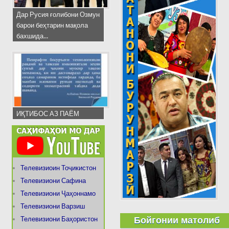
Дар Русия ғолибони Озмун
барои беҳтарин мақола
бахшида...
ИҚТИБОС АЗ ПАЁМ
Телевизиоин Тоҷикистон
Телевизиони Сафина
Телевизиони Ҷаҳоннамо
Телевизиони Варзиш
Бойгонии матолиб
Телевизиони Баҳористон