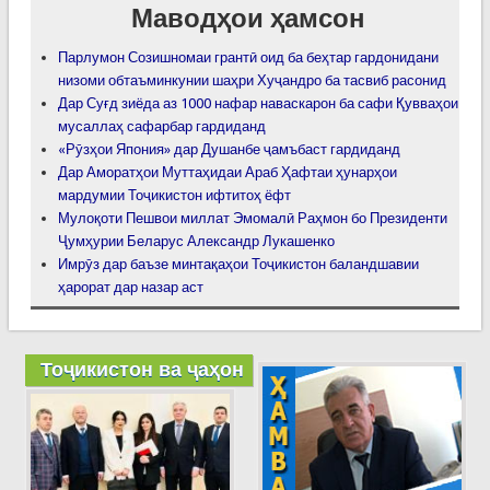
Маводҳои ҳамсон
Парлумон Созишномаи грантӣ оид ба беҳтар гардонидани
низоми обтаъминкунии шаҳри Хуҷандро ба тасвиб расонид
Дар Суғд зиёда аз 1000 нафар наваскарон ба сафи Қувваҳои
мусаллаҳ сафарбар гардиданд
«Рӯзҳои Япония» дар Душанбе ҷамъбаст гардиданд
Дар Аморатҳои Муттаҳидаи Араб Ҳафтаи ҳунарҳои
мардумии Тоҷикистон ифтитоҳ ёфт
Мулоқоти Пешвои миллат Эмомалӣ Раҳмон бо Президенти
Ҷумҳурии Беларус Александр Лукашенко
Имрӯз дар баъзе минтақаҳои Тоҷикистон баландшавии
ҳарорат дар назар аст
Тоҷикистон ва ҷаҳон