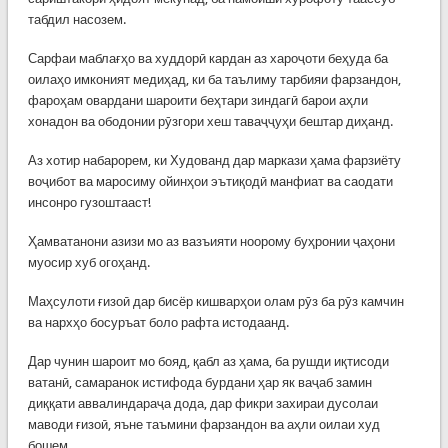
табдил насозем.
Сарфаи маблағҳо ва худдорӣ кардан аз хароҷоти беҳуда ба
оилаҳо имконият медиҳад, ки ба таълиму тарбияи фарзандон,
фароҳам овардани шароити беҳтари зиндагӣ барои аҳли
хонадон ва ободонии рӯзгори хеш таваҷҷуҳи бештар диҳанд.
Аз хотир набарорем, ки Худованд дар маркази ҳама фарзиёту
воҷибот ва маросиму ойинҳои эътиқодӣ манфиат ва саодати
инсонро гузоштааст!
Ҳамватанони азизи мо аз вазъияти ноорому буҳронии ҷаҳони
муосир хуб огоҳанд.
Маҳсулоти ғизоӣ дар бисёр кишварҳои олам рӯз ба рӯз камчин
ва нархҳо босуръат боло рафта истодаанд.
Дар чунин шароит мо бояд, қабл аз ҳама, ба рушди иқтисоди
ватанӣ, самаранок истифода бурдани ҳар як ваҷаб замин
диққати аввалиндараҷа дода, дар фикри захираи дусолаи
маводи ғизоӣ, яъне таъмини фарзандон ва аҳли оилаи худ
бошем.