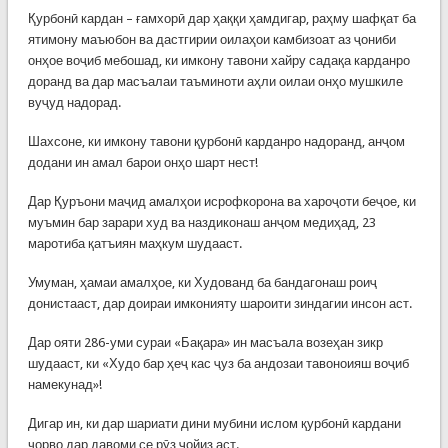
Қурбонӣ кардан – ғамхорӣ дар ҳаққи ҳамдигар, раҳму шафқат ба
ятимону маъюбон ва дастгирии оилаҳои камбизоат аз ҷониби
онҳое воҷиб мебошад, ки имкону тавони хайру садақа карданро
доранд ва дар масъалаи таъминоти аҳли оилаи онҳо мушкиле
вуҷуд надорад.
Шахсоне, ки имкону тавони қурбонӣ карданро надоранд, анҷом
додани ин амал барои онҳо шарт нест!
Дар Қуръони маҷид амалҳои исрофкорона ва хароҷоти беҷое, ки
муъмин бар зарари худ ва наздиконаш анҷом медиҳад, 23
маротиба қатъиян маҳкум шудааст.
Умуман, ҳамаи амалҳое, ки Худованд ба бандагонаш роиҷ
донистааст, дар доираи имконияту шароити зиндагии инсон аст.
Дар ояти 286-уми сураи «Бақара» ин масъала возеҳан зикр
шудааст, ки «Худо бар ҳеҷ кас ҷуз ба андозаи тавоноияш воҷиб
намекунад»!
Дигар ин, ки дар шариати дини мубини ислом қурбонӣ кардани
чорво дар давоми се рӯз ҷойиз аст.