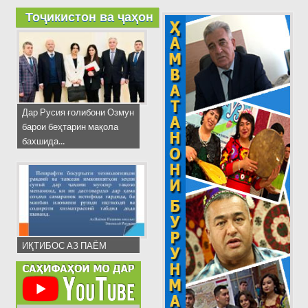
Тоҷикистон ва ҷаҳон
Дар Русия ғолибони Озмун
барои беҳтарин мақола
бахшида...
ИҚТИБОС АЗ ПАЁМ