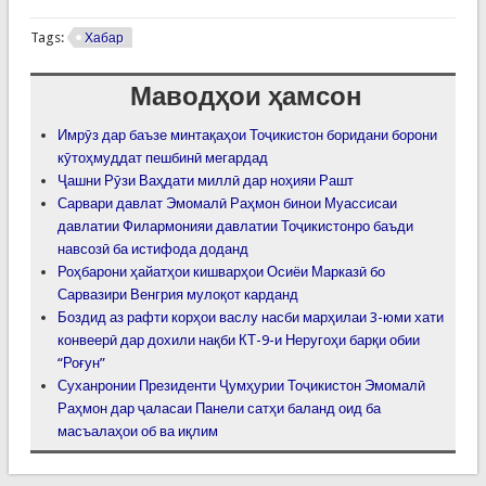
Tags:
Хабар
Маводҳои ҳамсон
Имрӯз дар баъзе минтақаҳои Тоҷикистон боридани борони
кӯтоҳмуддат пешбинӣ мегардад
Ҷашни Рӯзи Ваҳдати миллӣ дар ноҳияи Рашт
Сарвари давлат Эмомалӣ Раҳмон бинои Муассисаи
давлатии Филармонияи давлатии Тоҷикистонро баъди
навсозӣ ба истифода доданд
Роҳбарони ҳайатҳои кишварҳои Осиёи Марказӣ бо
Сарвазири Венгрия мулоқот карданд
Боздид аз рафти корҳои васлу насби марҳилаи 3-юми хати
конвеерӣ дар дохили нақби КТ-9-и Неругоҳи барқи обии
“Роғун”
Суханронии Президенти Ҷумҳурии Тоҷикистон Эмомалӣ
Раҳмон дар ҷаласаи Панели сатҳи баланд оид ба
масъалаҳои об ва иқлим