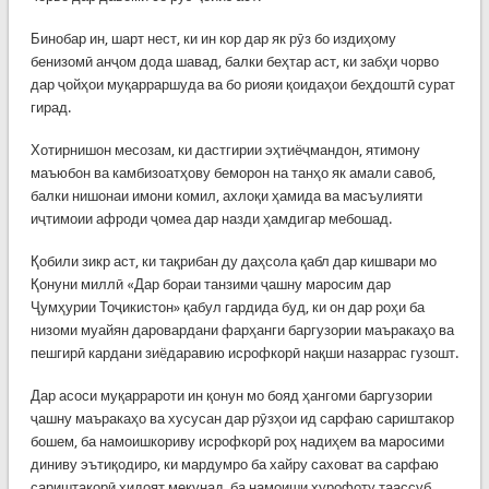
Бинобар ин, шарт нест, ки ин кор дар як рӯз бо издиҳому
бенизомӣ анҷом дода шавад, балки беҳтар аст, ки забҳи чорво
дар ҷойҳои муқарраршуда ва бо риояи қоидаҳои беҳдоштӣ сурат
гирад.
Хотирнишон месозам, ки дастгирии эҳтиёҷмандон, ятимону
маъюбон ва камбизоатҳову беморон на танҳо як амали савоб,
балки нишонаи имони комил, ахлоқи ҳамида ва масъулияти
иҷтимоии афроди ҷомеа дар назди ҳамдигар мебошад.
Қобили зикр аст, ки тақрибан ду даҳсола қабл дар кишвари мо
Қонуни миллӣ «Дар бораи танзими ҷашну маросим дар
Ҷумҳурии Тоҷикистон» қабул гардида буд, ки он дар роҳи ба
низоми муайян даровардани фарҳанги баргузории маъракаҳо ва
пешгирӣ кардани зиёдаравию исрофкорӣ нақши назаррас гузошт.
Дар асоси муқаррароти ин қонун мо бояд ҳангоми баргузории
ҷашну маъракаҳо ва хусусан дар рӯзҳои ид сарфаю сариштакор
бошем, ба намоишкориву исрофкорӣ роҳ надиҳем ва маросими
диниву эътиқодиро, ки мардумро ба хайру саховат ва сарфаю
сариштакорӣ ҳидоят мекунад, ба намоиши хурофоту таассуб