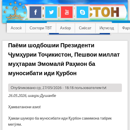
Асосӣ
Сохтори ТВТ
Ахбор
Сиёсат
Иқтисод
Фар
Паёми шодбошии Президенти
Ҷумҳурии Тоҷикистон, Пешвои миллат
муҳтарам Эмомалӣ Раҳмон ба
муносибати иди Қурбон
Опубликовано ср, 27/05/2026 - 18:18 пользователем
tvt
26.05.2026, шаҳри Душанбе
Ҳамватанони азиз!
Ҳамаи шуморо ба муносибати иди Қурбон самимона табрик
мегӯям.