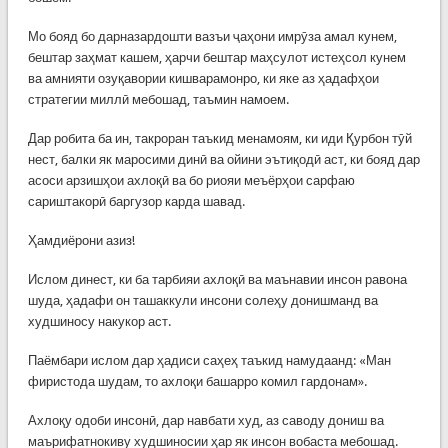
Мо бояд бо дарназардошти вазъи ҷаҳони имрӯза амал кунем,
бештар заҳмат кашем, ҳарчи бештар маҳсулот истеҳсол кунем
ва амнияти озуқавории кишварамонро, ки яке аз ҳадафҳои
стратегии миллӣ мебошад, таъмин намоем.
Дар робита ба ин, такроран таъкид менамоям, ки иди Қурбон тӯй
нест, балки як маросими динӣ ва ойини эътиқодӣ аст, ки бояд дар
асоси арзишҳои ахлоқӣ ва бо риояи меъёрҳои сарфаю
сариштакорӣ баргузор карда шавад.
Ҳамдиёрони азиз!
Ислом динест, ки ба тарбияи ахлоқӣ ва маънавии инсон равона
шуда, ҳадафи он ташаккули инсони солеҳу донишманд ва
худшиносу накукор аст.
Паёмбари ислом дар ҳадиси саҳеҳ таъкид намудаанд: «Ман
фиристода шудам, то ахлоқи башарро комил гардонам».
Ахлоқу одоби инсонӣ, дар навбати худ, аз саводу дониш ва
маърифатнокиву худшиносии ҳар як инсон вобаста мебошад.