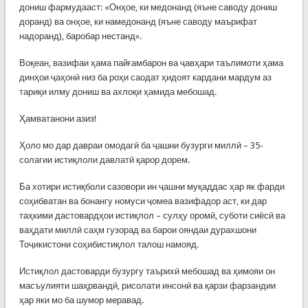
дониш фармудааст: «Онҳое, ки медонанд (яъне саводу дониш
доранд) ва онҳое, ки намедонанд (яъне саводу маърифат
надоранд), баробар нестанд».
Воқеан, вазифаи ҳама пайғамбарон ва ҷавҳари таълимоти ҳама
динҳои ҷаҳонӣ низ ба роҳи саодат ҳидоят кардани мардум аз
тариқи илму дониш ва ахлоқи ҳамида мебошад.
Ҳамватанони азиз!
Ҳоло мо дар давраи омодагӣ ба ҷашни бузурги миллӣ – 35-
солагии истиқлоли давлатӣ қарор дорем.
Ба хотири истиқболи сазовори ин ҷашни муқаддас ҳар як фарди
соҳибватан ва бонангу номуси ҷомеа вазифадор аст, ки дар
таҳкими дастовардҳои истиқлол – сулҳу оромӣ, суботи сиёсӣ ва
ваҳдати миллӣ саҳм гузорад ва барои ояндаи дурахшони
Тоҷикистони соҳибистиқлол талош намояд.
Истиқлол дастоварди бузургу таърихӣ мебошад ва ҳимояи он
масъулияти шаҳрвандӣ, рисолати инсонӣ ва қарзи фарзандии
ҳар яки мо ба шумор меравад.