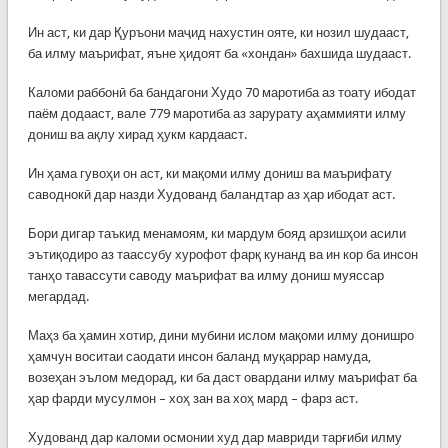
Ин аст, ки дар Қуръони маҷид нахустин ояте, ки нозил шудааст,
ба илму маърифат, яъне ҳидоят ба «хондан» бахшида шудааст.
Каломи раббонӣ ба бандагони Худо 70 маротиба аз тоату ибодат
паём додааст, вале 779 маротиба аз зарурату аҳаммияти илму
дониш ва ақлу хирад ҳукм кардааст.
Ин ҳама гувоҳи он аст, ки мақоми илму дониш ва маърифату
саводнокӣ дар назди Худованд баландтар аз ҳар ибодат аст.
Бори дигар таъкид менамоям, ки мардум бояд арзишҳои асили
эътиқодиро аз таассубу хурофот фарқ кунанд ва ин кор ба инсон
танҳо тавассути саводу маърифат ва илму дониш муяссар
мегардад.
Маҳз ба ҳамин хотир, дини мубини ислом мақоми илму донишро
ҳамчун воситаи саодати инсон баланд муқаррар намуда,
возеҳан эълом медорад, ки ба даст овардани илму маърифат ба
ҳар фарди мусулмон – хоҳ зан ва хоҳ мард – фарз аст.
Худованд дар каломи осмонии худ дар мавриди тарғиби илму