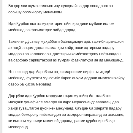
Ба ҳар яки шумо саломативу хушҳолӣ ва дар хонадонатон
осоишу оромӣ орзу менамоям.
Иди Қурбон яке аз муҳимтарин ойинҳои дини мубини ислом
мебошад ва фазилатҳои зиёде дорад.
Тақвияти дӯстиву муҳаббати байниҳамдигарӣ, тарғиби арзишҳои
ахлоқӣ, анҷом додани амалҳои хайр, поси эҳтироми падару
модарон ва калонсолон, дастгирии камбизоатҳову ниёзмандон
ва сарфаю сариштакорӣ аз зумраи фазилатҳои ин ид мебошанд.
Яъне ин ид дар баробари он, ки маросими сирф эътиқодӣ
мебошад, фурсати муносибе барои анҷом додани амалҳои хайру
савоб ба ҳисоб меравад.
Дар рӯзи иди Қурбон мардуми тоҷик мутобиқ ба талаботи
мазҳаби ҳанафӣ се амалро ба иҷро мерасонанд: аввалан, дар
ҳаққи гузаштагон дуои нек мекунанд, баъдан ба зиёрати падару
модар, беморону ниёзмандон ва азодорон мераванд ва шахсоне,
ки имкони мусоиди молиявӣ доранд, расми қурбониро ба ҷо
меоваранд.