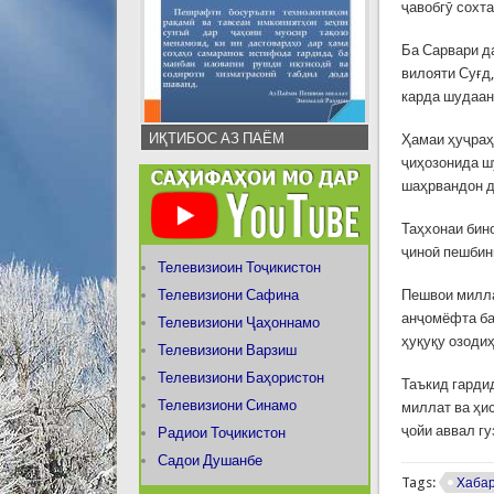
ҷавобгӯ сохт
Ба Сарвари д
вилояти Суғд
карда шудаан
ИҚТИБОС АЗ ПАЁМ
Ҳамаи ҳуҷраҳ
ҷиҳозонида ш
шаҳрвандон д
Таҳхонаи бин
ҷиноӣ пешбин
Телевизиоин Тоҷикистон
Телевизиони Сафина
Пешвои милла
анҷомёфта ба
Телевизиони Ҷаҳоннамо
ҳуқуқу озоди
Телевизиони Варзиш
Телевизиони Баҳористон
Таъкид гарди
Телевизиони Синамо
миллат ва ҳи
ҷойи аввал гу
Радиои Тоҷикистон
Садои Душанбе
Tags:
Хаба