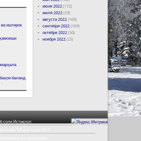
июня 2022
(172)
июля 2022
(29)
августа 2022
(160)
 ва иштирок
сентября 2022
(169)
октября 2022
(50)
» ҳамоиши
ноября 2022
(23)
е марҳала
 баҳои баланд
6 соли Истиқлол
қтисоди ҶТ дар соли 2017
елевизион ва тамошобин