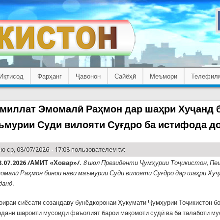
Иқтисод
Фарҳанг
Ҷавонон
Сайёҳӣ
Меъмори
Телефил
миллат Эмомалӣ Раҳмон дар шаҳри Хуҷанд 
ъмурии Суди вилояти Суғдро ба истифода д
о ср, 08/07/2026 - 17:08 пользователем
tvt
.07.2026 /АМИТ «Ховар»/.
8 июл Президенти Ҷумҳурии Тоҷикистон, П
малӣ Раҳмон бинои нави маъмурии Суди вилояти Суғдро дар шаҳри Хуҷ
данд
.
оираи сиёсати созандаву бунёдкоронаи Ҳукумати Ҷумҳурии Тоҷикистон б
дани шароити мусоиди фаъолият барои мақомоти судӣ ва ба талаботи му