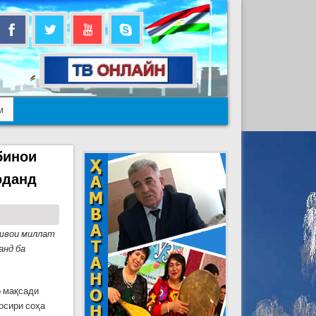
м
бинои
оданд
ешвои миллат
анд ба
о мақсади
осири соҳа