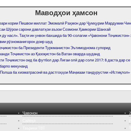
Маводҳои ҳамсон
фари кории Пешвои миллат Эмомалӣ Раҳмон дар Ҷумҳурии Мардумии Чин
саи Шӯрои сарони давлатҳои аъзои Созмони Ҳамкории Шанхай
 ду насл». Таҳти ин унвон бахшида ба 90-солагии «Ҷавонони Тоҷикистон
вии рӯзноманигорон доир шуд
оҷикистон ба Президенти Туркманистон Эътимоднома супорид
ванди Тоҷикистон аз Қазоқистон ба Ватан оварда шуданд
и Тоҷикистон оид ба футбол дар Лигаи олӣ дар соли 2017: 8 даста дар с
 барпо мекунанд
 Полша ба хизматрасонӣ ва дастгоҳҳои Маҷмааи тандурустии «Истиқлол»
Ҷавонон
2
Сайёҳӣ
И
Таърихи ТВТ
Т