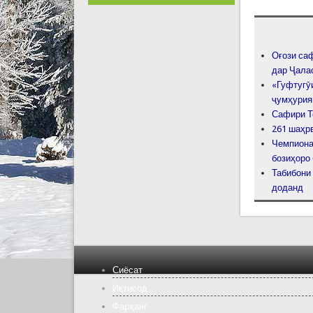
Оғози са
дар Ҷала
«Гуфтугӯи
ҷумҳурия
Сафири Т
261 шаҳр
Чемпионат
бозиҳоро
Табибони
доданд
Сиёсат
Иқтисод
Фарҳанг