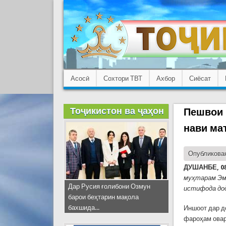
Асосӣ
Сохтори ТВТ
Ахбор
Сиёсат
Тоҷикистон ва ҷаҳон
Пешвои 
нави ма
Опубликован
ДУШАНБЕ, 08
муҳтарам Эмо
Дар Русия ғолибони Озмун
истифода до
барои беҳтарин мақола
бахшида...
Иншоот дар д
фароҳам овар