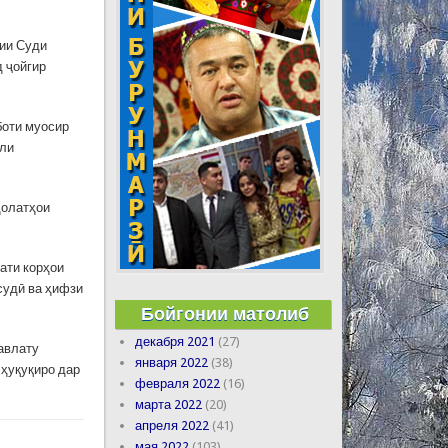
рии Суди
д ҷойгир
боти муосир
ули
ҳолатҳои
ати корҳои
судӣ ва ҳифзи
Бойгонии матолиб
декабря 2021
(27)
давлату
января 2022
(38)
 ҳуқуқиро дар
февраля 2022
(16)
марта 2022
(20)
апреля 2022
(41)
мая 2022
(103)