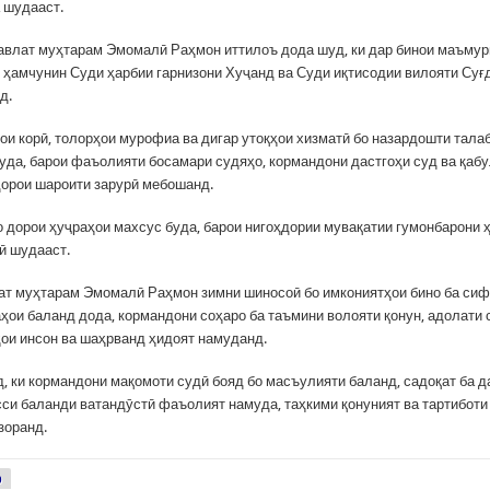
а шудааст.
авлат муҳтарам Эмомалӣ Раҳмон иттилоъ дода шуд, ки дар бинои маъму
, ҳамчунин Суди ҳарбии гарнизони Хуҷанд ва Суди иқтисодии вилояти Суғ
д.
ои корӣ, толорҳои мурофиа ва дигар утоқҳои хизматӣ бо назардошти тала
уда, барои фаъолияти босамари судяҳо, кормандони дастгоҳи суд ва қаб
орои шароити зарурӣ мебошанд.
о дорои ҳуҷраҳои махсус буда, барои нигоҳдории мувақатии гумонбарони 
ӣ шудааст.
т муҳтарам Эмомалӣ Раҳмон зимни шиносоӣ бо имкониятҳои бино ба сиф
ҳои баланд дода, кормандони соҳаро ба таъмини волояти қонун, адолати 
ҳои инсон ва шаҳрванд ҳидоят намуданд.
д, ки кормандони мақомоти судӣ бояд бо масъулияти баланд, садоқат ба 
сси баланди ватандӯстӣ фаъолият намуда, таҳкими қонуният ва тартиботи
зоранд.
р