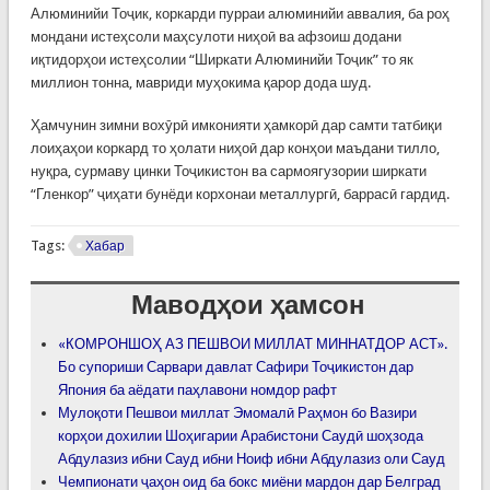
Алюминийи Тоҷик, коркарди пурраи алюминийи аввалия, ба роҳ
мондани истеҳсоли маҳсулоти ниҳоӣ ва афзоиш додани
иқтидорҳои истеҳсолии “Ширкати Алюминийи Тоҷик” то як
миллион тонна, мавриди муҳокима қарор дода шуд.
Ҳамчунин зимни вохӯрӣ имконияти ҳамкорӣ дар самти татбиқи
лоиҳаҳои коркард то ҳолати ниҳоӣ дар конҳои маъдани тилло,
нуқра, сурмаву цинки Тоҷикистон ва сармоягузории ширкати
“Гленкор” ҷиҳати бунёди корхонаи металлургӣ, баррасӣ гардид.
Tags:
Хабар
Маводҳои ҳамсон
«КОМРОНШОҲ АЗ ПЕШВОИ МИЛЛАТ МИННАТДОР АСТ».
Бо супориши Сарвари давлат Сафири Тоҷикистон дар
Япония ба аёдати паҳлавони номдор рафт
Мулоқоти Пешвои миллат Эмомалӣ Раҳмон бо Вазири
корҳои дохилии Шоҳигарии Арабистони Саудӣ шоҳзода
Абдулазиз ибни Сауд ибни Ноиф ибни Абдулазиз оли Сауд
Чемпионати ҷаҳон оид ба бокс миёни мардон дар Белград