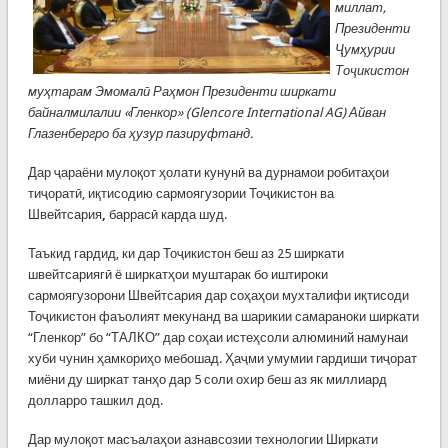
миллат,
Президенти
Ҷумҳурии
Тоҷикистон
муҳтарам Эмомалӣ Раҳмон Президенти ширкати
байналмилалии «Гленкор» (Glencore International AG) Айван
Глазенбергро ба ҳузур пазируфтанд.
Дар ҷараёни мулоқот ҳолати кунунӣ ва дурнамои робитаҳои
тиҷоратӣ, иқтисодию сармоягузории Тоҷикистон ва
Швейтсария
,
баррасӣ карда шуд.
Таъкид гардид, ки дар Тоҷикистон беш аз 25 ширкати
швейтсариягӣ ё ширкатҳои муштарак бо иштироки
сармоягузорони Швейтсария дар соҳаҳои мухталифи иқтисоди
Тоҷикистон фаъолият мекунанд ва шарикии самараноки ширкати
“Гленкор” бо “ТАЛКО” дар соҳаи истеҳсоли алюминий намунаи
хуби чунин ҳамкориҳо мебошад. Ҳаҷми умумии гардиши тиҷорат
миёни ду ширкат танҳо дар 5 соли охир беш аз як миллиард
долларро ташкил дод.
Дар мулоқот масъалаҳои азнавсозии технологии Ширкати