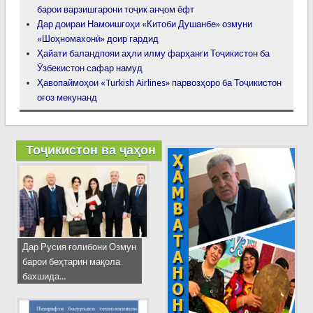
барои варзишгарони тоҷик анҷом ёфт
Дар доираи Намоишгоҳи «Китоби Душанбе» озмуни
«Шоҳномахонӣ» доир гардид
Ҳайати баландпояи аҳли илму фарҳанги Тоҷикистон ба
Ӯзбекистон сафар намуд
Ҳавопаймоҳои «Turkish Airlines» парвозҳоро ба Тоҷикистон
оғоз мекунанд
Тоҷикистон ва ҷаҳон
Дар Русия ғолибони Озмун
барои беҳтарин мақола
бахшида...