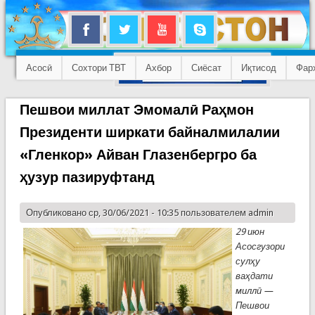
Асосӣ
Сохтори ТВТ
Ахбор
Сиёсат
Иқтисод
Фар
Пешвои миллат Эмомалӣ Раҳмон
Президенти ширкати байналмилалии
«Гленкор» Айван Глазенбергро ба
ҳузур пазируфтанд
Опубликовано ср, 30/06/2021 - 10:35 пользователем
admin
29 июн
Асосгузори
сулҳу
ваҳдати
миллӣ —
Пешвои