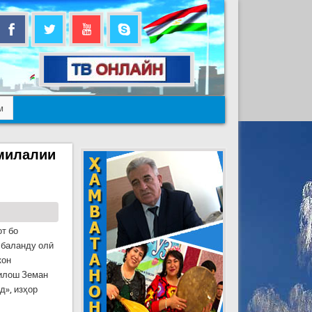
м
лмилалии
т бо
 баланду олӣ
кон
Милош Земан
д», изҳор