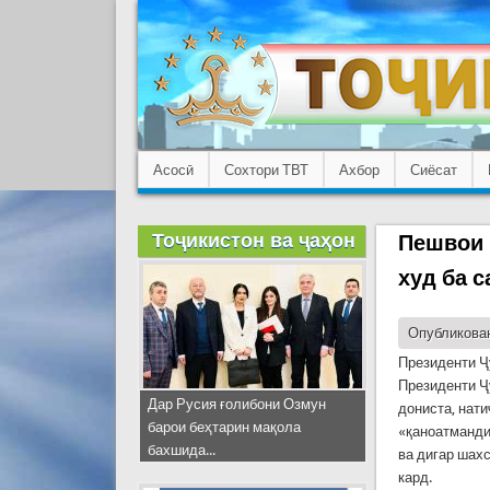
Асосӣ
Сохтори ТВТ
Ахбор
Сиёсат
Тоҷикистон ва ҷаҳон
Пешвои 
худ ба 
Опубликован
Президенти Ҷ
Президенти Ҷ
Дар Русия ғолибони Озмун
дониста, нат
барои беҳтарин мақола
«қаноатманди
бахшида...
ва дигар шах
кард.