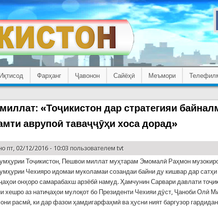
Иқтисод
Фарҳанг
Ҷавонон
Сайёҳӣ
Меъмори
Телефил
миллат: «Тоҷикистон дар стратегияи байна
самти аврупоӣ таваҷҷӯҳи хоса дорад»
о пт, 02/12/2016 - 10:03 пользователем
tvt
умҳурии Тоҷикистон, Пешвои миллат муҳтарам Эмомалӣ Раҳмон музокиро
умҳурии Чехияро идомаи муколамаи созандаи байни ду кишвар дар сатҳи
иҷаҳои онҳоро самарабахш арзёбӣ намуд. Ҳамчунин Сарвари давлати тоҷи
и хешро аз натиҷаҳои мулоқот бо Президенти Чехияи дӯст, Ҷаноби Олӣ 
сони расмӣ, ки дар фазои ҳамдигарфаҳмӣ ва ҳусни ният баргузор гардидан