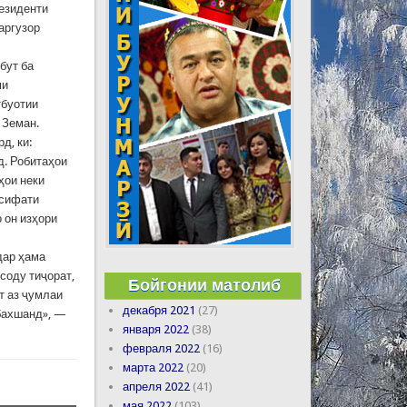
резиденти
аргузор
бут ба
ми
тбуотии
 Земан.
д, ки:
д. Робитаҳои
ҳои неки
 сифати
 он изҳори
дар ҳама
соду тиҷорат,
Бойгонии матолиб
т аз ҷумлаи
декабря 2021
(27)
 бахшанд», —
января 2022
(38)
февраля 2022
(16)
марта 2022
(20)
апреля 2022
(41)
мая 2022
(103)