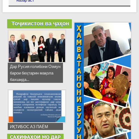
назар аст
Тоҷикистон ва ҷаҳон
Дар Русия ғолибони Озмун
барои беҳтарин мақола
бахшида...
ИҚТИБОС АЗ ПАЁМ