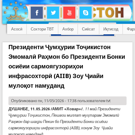
Асосӣ
Сохтори ТВТ
Ахбор
Сиёсат
Иқтисод
Фар
Президенти Ҷумҳурии Тоҷикистон
Эмомалӣ Раҳмон бо Президенти Бонки
осиёии сармоягузориҳои
инфрасохторӣ (AIIB) Зоу Ҷиайи
мулоқот намуданд
Опубликовано пн, 11/05/2026 - 17:38 пользователем
tvt
ДУШАНБЕ, 11.05.2026 /АМИТ «Ховар»/.
11 май Президенти
Ҷумҳурии Тоҷикистон, Пешвои миллат муҳтарам Эмомалӣ
Раҳмон дар шаҳри Пекин бо Президенти Бонки осиёии
сармоягузориҳои инфрасохторӣ (AIIB), хонум Зоу Ҷиайи
мулоқот намуданд.