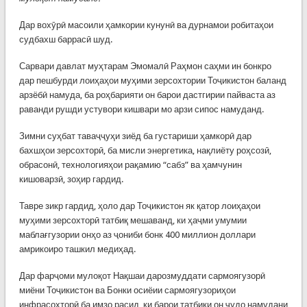
Дар вохӯрӣ масоили ҳамкории кунунӣ ва дурнамои робитаҳои
судбахш баррасӣ шуд.
Сарвари давлат муҳтарам Эмомалӣ Раҳмон саҳми ин бонкро
дар пешбурди лоиҳаҳои муҳими зерсохтории Тоҷикистон баланд
арзёбӣ намуда, ба роҳбарияти он барои дастгирии пайваста аз
раванди рушди устувори кишвари мо арзи сипос намуданд.
Зимни суҳбат таваҷҷуҳи зиёд ба густариши ҳамкорӣ дар
бахшҳои зерсохторӣ, ба мисли энергетика, нақлиёту роҳсозӣ,
обрасонӣ, технологияҳои рақамию “сабз” ва ҳамчунин
кишоварзӣ, зоҳир гардид.
Тавре зикр гардид, ҳоло дар Тоҷикистон як қатор лоиҳаҳои
муҳими зерсохторӣ татбиқ мешаванд, ки ҳаҷми умумии
маблағгузории онҳо аз ҷониби бонк 400 миллион доллари
амрикоиро ташкил медиҳад.
Дар фарҷоми мулоқот Нақшаи дарозмуддати сармоягузорӣ
миёни Тоҷикистон ва Бонки осиёии сармоягузориҳои
инфрасохторӣ ба имзо расид, ки барои татбиқи он ҷудо намудани