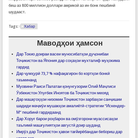
беш аз 800 миллион доллари амрикоӣ аз ин бонк пешбинӣ
шудааст.
Tags:
Хабар
Маводҳои ҳамсон
Дар Токио доираи васеи муносибатҳои дуҷонибаи
Тоҷикистон ва Япония дар соҳаҳои мухталиф муҳокима
гардид
Дар ҷумҳурӣ 73,7 % нафақагирон бо кортҳои бонкӣ
таъминанд
Муовини Раиси Палатаи қонунгузории Олий Маҷлиси
Ӯзбекистон Улуғбек Иноятов ба Тоҷикистон меояд
Дар машқгоҳҳои низомии Тоҷикистон зарбаҳои санҷишии
шадиди маҷмӯи мушакҳои амалиётӣ-стратегии “Искендер-
М” пешбинӣ гардидаанд
Дар Хоруғ барои роҳбарон ва омӯзгорони муассисаҳои
таълимӣ машғулиятҳои августӣ доир шуданд
Имрӯз дар Тоҷикистон ҳавои тағйирёбандаи бебориш дар