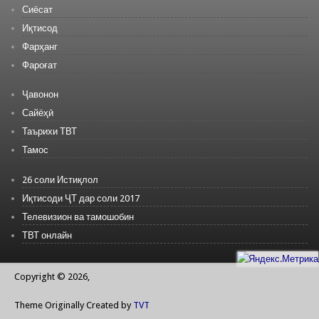
Сиёсат
Иқтисод
Фарҳанг
Фароғат
Ҷавонон
Сайёҳӣ
Таърихи ТВТ
Тамос
26 соли Истиқлол
Иқтисоди ҶТ дар соли 2017
Телевизион ва тамошобин
ТВТ онлайн
Copyright © 2026,
Theme Originally Created by
TVT