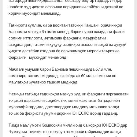
истифода пешниҳодшаванда бештару беҳтар гардад. Ин дар
навбати худ ҷиҳати афзоиши воридшавии сайёҳони дохилӣ ва
хориҷӣ мусоидат менамояд.
Тағйироти куллие, ки ба воситаи татбиқи Нақшаи чорабиниҳои
Барномаи мазкур ба амал меояд, барои пурра намудани фазои
солими иттилоотӣ, иҷтимоию фарҳангӣ, маърифатии
шаҳрвандон, таъмини ҳуқуқу озодиҳои шахсони воқеӣ ва ҳуқуқӣ
ҷиҳати дастёбии озодона ба сарчашмаҳои мероси таърихию
фарҳангӣ мусоидат менамояд.
Маблағи умумии барои Барнома пешбинишуда 67,8 млн.
сомониро ташкил медиҳад, ки зиёда аз 60 млн. сомонии он
маблағҳои буҷавиро ташкил медиҳад.
Натиҷаи татбиқи тадбирҳои мазкур буд, ки фарҳанги пурғановати
тоҷикон дар замони соҳибистиқлолии мамлакат ба ҷаҳониён
муаррифӣ гардида, дастовардҳои моддиву маънавии халқи
тоҷик ба феҳристи умумиҷаҳонии ЮНЕСКО ворид гарданд.
Тибқи маълумоти Комиссияи миллӣ оид ба корҳои ЮНЕСКО дар
Ҷумҳурии Тоҷикистон то кунун аз мероси ғайримоддии халқи