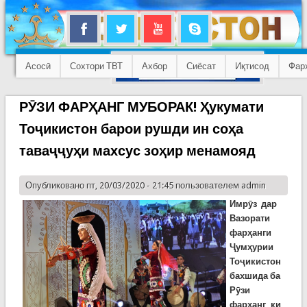
Асосӣ
Сохтори ТВТ
Ахбор
Сиёсат
Иқтисод
Фар
РӮЗИ ФАРҲАНГ МУБОРАК! Ҳукумати
Тоҷикистон барои рушди ин соҳа
таваҷҷуҳи махсус зоҳир менамояд
Опубликовано пт, 20/03/2020 - 21:45 пользователем
admin
Имрӯз дар
Вазорати
фарҳанги
Ҷумҳурии
Тоҷикистон
бахшида ба
Рӯзи
фарҳанг, ки