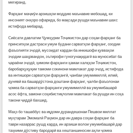
мегиранд.
Фарҳанг маҷмӯи арзишҳои моддию маънавие мебошад, ки
инсоният онҳоро офарида, бо мақсади рушди маънавии шахс
истифода мебарад.
Сиёсати давлатии Ҷумҳурии Тоҷикистон дар соҳаи фарҳанг ба
принсипҳои дастраси умум будани сарватҳои фарҳанг, озодии
фаъолияти эҷодӣ, мусоидат кардан ба инкишофи қувваҳои
эҷодии шаҳрвандон, эътирофи гуногунақидагӣ ва муносибат ба
ҷараёни эҷодӣ, ҳимояи фарҳанги ҳамаи халқҳои Тоҷикистон,
баробарҳуқуқии тамоми сокинони мамлакат дар эҷод, истифода
ва интишори сарватҳои фарҳангӣ, ҷанбаи умумимиллӣ, илмӣ,
дунявӣ ва башардӯстона доштани фарҳанг, ҷалби фаъолонаи
ҷомеа ба сарватҳои фарҳанги умумимиллӣ ва умумибашарӣ
асос ёфта, замони соҳибистиқлолии мамлакат ба рушди ин соҳа
такони ҷиддӣ бахшид.
Маҳз бо ташаббус ва иқдоми дурандешонаи Пешвои миллат
муҳтарам Эмомалӣ Раҳмон дар ин давра соҳаи фарҳанг ба
таври назаррас рушд карда, ин арзиши волои умумибашарӣ дар
таҳкими дӯстиву бародарӣ ва хештаншиносии аҳли ҷомеа