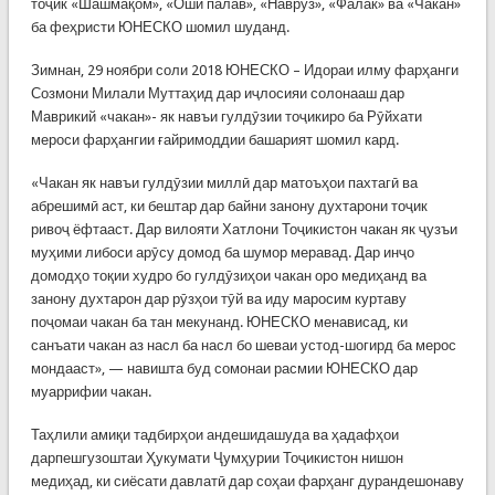
тоҷик «Шашмақом», «Оши палав», «Наврӯз», «Фалак» ва «Чакан»
ба феҳристи ЮНЕСКО шомил шуданд.
Зимнан, 29 ноябри соли 2018 ЮНЕСКО – Идораи илму фарҳанги
Созмони Милали Муттаҳид дар иҷлосияи солонааш дар
Маврикий «чакан»- як навъи гулдӯзии тоҷикиро ба Рӯйхати
мероси фарҳангии ғайримоддии башарият шомил кард.
«Чакан як навъи гулдӯзии миллӣ дар матоъҳои пахтагӣ ва
абрешимӣ аст, ки бештар дар байни занону духтарони тоҷик
ривоҷ ёфтааст. Дар вилояти Хатлони Тоҷикистон чакан як ҷузъи
муҳими либоси арӯсу домод ба шумор меравад. Дар инҷо
домодҳо тоқии худро бо гулдӯзиҳои чакан оро медиҳанд ва
занону духтарон дар рӯзҳои тӯй ва иду маросим куртаву
поҷомаи чакан ба тан мекунанд. ЮНЕСКО менависад, ки
санъати чакан аз насл ба насл бо шеваи устод-шогирд ба мерос
мондааст», — навишта буд сомонаи расмии ЮНЕСКО дар
муаррифии чакан.
Таҳлили амиқи тадбирҳои андешидашуда ва ҳадафҳои
дарпешгузоштаи Ҳукумати Ҷумҳурии Тоҷикистон нишон
медиҳад, ки сиёсати давлатӣ дар соҳаи фарҳанг дурандешонаву