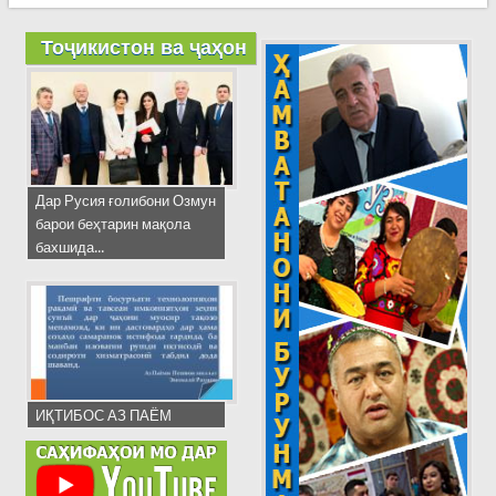
Тоҷикистон ва ҷаҳон
Дар Русия ғолибони Озмун
барои беҳтарин мақола
бахшида...
ИҚТИБОС АЗ ПАЁМ