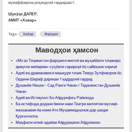
муваффақона роҳандозӣ гардидааст.
Шукӯҳи ДАЛЕР,
АМИТ «Ховар»
Tags:
Хабар
Фарҳанг
Маводҳои ҳамсон
«Мо аз Тоҷикистон фарҳанги миллӣ ва муҳаббати тоҷикиро
армуғон мебарем»-суҳбати сарироҳӣ бо сайёҳони хориҷӣ
Адиб ва драманависи машҳури тоҷик Темур Зулфиқоров бо
Ордени Шараф дараҷаи 1 қадрдонӣ гардид
Душанбе Нишон - Сад Ранги Чакан / Таджикистан Душанбе
Чакан
Адиб ва Истиқлол: Бо Абдурофеъ Рабизода
Ба истифода додани бинои нави Театри вилоятии мусиқӣ-
мазҳакавии ба номи Ато Муҳаммадҷонов дар шаҳри
Қурғонтеппа
Маҳфили илмӣ-адабии Абдураҳмон Абдуманон