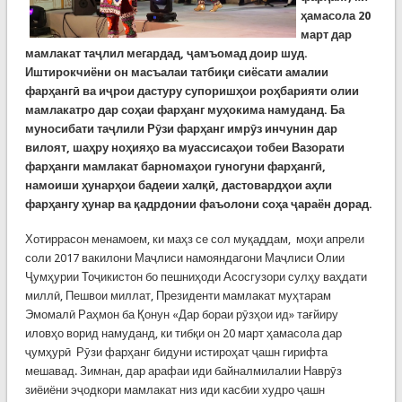
ҳамасола 20
март дар
мамлакат таҷлил мегардад, ҷамъомад доир шуд.
Иштирокчиёни он масъалаи татбиқи сиёсати амалии
фарҳангӣ ва иҷрои дастуру супоришҳои роҳбарияти олии
мамлакатро дар соҳаи фарҳанг муҳокима намуданд. Ба
муносибати таҷлили Рӯзи фарҳанг имрӯз инчунин дар
вилоят, шаҳру ноҳияҳо ва муассисаҳои тобеи Вазорати
фарҳанги мамлакат барномаҳои гуногуни фарҳангӣ,
намоиши ҳунарҳои бадеии халқӣ, дастовардҳои аҳли
фарҳангу ҳунар ва қадрдонии фаъолони соҳа ҷараён дорад.
Хотиррасон менамоем, ки маҳз се сол муқаддам, моҳи апрели
соли 2017 вакилони Маҷлиси намояндагони Маҷлиси Олии
Ҷумҳурии Тоҷикистон бо пешниҳоди Асосгузори сулҳу ваҳдати
миллӣ, Пешвои миллат, Президенти мамлакат муҳтарам
Эмомалӣ Раҳмон ба Қонун «Дар бораи рӯзҳои ид» тағйиру
иловҳо ворид намуданд, ки тибқи он 20 март ҳамасола дар
ҷумҳурӣ Рӯзи фарҳанг бидуни истироҳат ҷашн гирифта
мешавад. Зимнан, дар арафаи иди байналмилалии Наврӯз
зиёиёни эҷодкори мамлакат низ иди касбии худро ҷашн