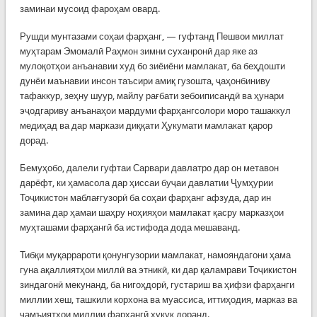
заминаи мусоид фароҳам овард.
Рушди мунтазами соҳаи фарҳанг, — гуфтанд Пешвои миллат
муҳтарам Эмомалӣ Раҳмон зимни суханронӣ дар яке аз
мулоқотҳои анъанавии худ бо зиёиёни мамлакат, ба беҳдошти
дунёи маънавии инсон таъсири амиқ гузошта, ҷаҳонбиниву
тафаккур, зеҳну шуур, майлу рағбати зебоиписандӣ ва ҳунари
эҷодгариву анъанаҳои мардуми фарҳангсолори моро ташаккул
медиҳад ва дар маркази диққати Ҳукумати мамлакат қарор
дорад.
Бемуҳобо, далели гуфтаи Сарвари давлатро дар он метавон
дарёфт, ки ҳамасола дар ҳиссаи буҷаи давлатии Ҷумҳурии
Тоҷикистон маблағгузорӣ ба соҳаи фарҳанг афзуда, дар ин
замина дар ҳамаи шаҳру ноҳияҳои мамлакат қасру марказҳои
муҳташами фарҳангӣ ба истифода дода мешаванд.
Тибқи муқаррароти қонунгузории мамлакат, намояндагони ҳама
гуна ақаллиятҳои миллӣ ва этникӣ, ки дар қаламрави Тоҷикистон
зиндагонӣ мекунанд, ба нигоҳдорӣ, густариш ва ҳифзи фарҳанги
миллии хеш, ташкили корхона ва муассиса, иттиҳодия, марказ ва
ҷамъиятҳои миллии фарҳангӣ ҳуқуқ доранд.