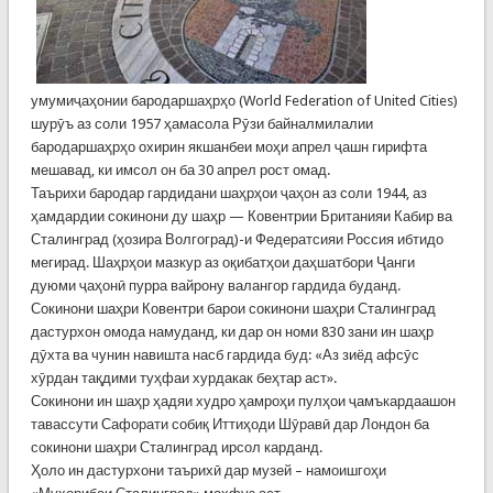
умумиҷаҳонии бародаршаҳрҳо (World Federation of United Cities)
шурӯъ аз соли 1957 ҳамасола Рӯзи байналмилалии
бародаршаҳрҳо охирин якшанбеи моҳи апрел ҷашн гирифта
мешавад, ки имсол он ба 30 апрел рост омад.
Таърихи бародар гардидани шаҳрҳои ҷаҳон аз соли 1944, аз
ҳамдардии сокинони ду шаҳр — Ковентрии Британияи Кабир ва
Сталинград (ҳозира Волгоград)-и Федератсияи Россия ибтидо
мегирад. Шаҳрҳои мазкур аз оқибатҳои даҳшатбори Ҷанги
дуюми ҷаҳонӣ пурра вайрону валангор гардида буданд.
Сокинони шаҳри Ковентри барои сокинони шаҳри Сталинград
дастурхон омода намуданд, ки дар он номи 830 зани ин шаҳр
дӯхта ва чунин навишта насб гардида буд: «Аз зиёд афсӯс
хӯрдан тақдими туҳфаи хурдакак беҳтар аст».
Сокинони ин шаҳр ҳадяи худро ҳамроҳи пулҳои ҷамъкардаашон
тавассути Сафорати собиқ Иттиҳоди Шӯравӣ дар Лондон ба
сокинони шаҳри Сталинград ирсол карданд.
Ҳоло ин дастурхони таърихӣ дар музей – намоишгоҳи