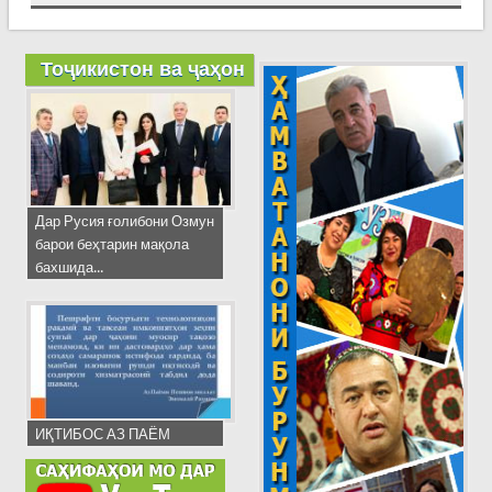
Тоҷикистон ва ҷаҳон
Дар Русия ғолибони Озмун
барои беҳтарин мақола
бахшида...
ИҚТИБОС АЗ ПАЁМ