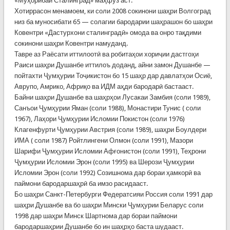
«Муҳорибаи Сталинград» маҳфуз аст.
Хотиррасон менамоем, ки соли 2008 сокинони шаҳри Волгоград
низ ба муносибати 65 — солагии бародарии шаҳрашон бо шаҳри
Ковентри «Дастурхони сталинградӣ» омода ва онро тақдими
сокинони шаҳри Ковентри намуданд.
Тавре аз Раёсати иттилоотӣ ва робитаҳои хориҷии дастгоҳи
Раиси шаҳри Душанбе иттилоъ доданд, айни замон Душанбе —
пойтахти Ҷумҳурии Тоҷикистон бо 15 шаҳр дар давлатҳои Осиё,
Аврупо, Амрико, Африқо ва ИДМ аҳди бародарӣ бастааст.
Байни шаҳри Душанбе ва шаҳрҳои Лусакаи Замбия (соли 1989),
Санъои Ҷумҳурии Яман (соли 1988), Монастири Тунис ( соли
1967), Лаҳори Ҷумҳурии Исломии Покистон (соли 1976)
Клагенфурти Ҷумҳурии Австрия (соли 1989), шаҳри Боулдери
ИМА ( соли 1987) Ройтлингени Олмон (соли 1991), Мазори
Шарифи Ҷумҳурии Исломии Афғонистон (соли 1991), Теҳрони
Ҷумҳурии Исломии Эрон (соли 1995) ва Шерози Ҷумҳурии
Исломии Эрон (соли 1992) Созишнома дар бораи ҳамкорӣ ва
паймони бародаршаҳрӣ ба имзо расидааст.
Бо шаҳри Санкт-Петербурги Федератсияи Россия соли 1991 дар
шаҳри Душанбе ва бо шаҳри Мински Ҷумҳурии Беларус соли
1998 дар шаҳри Минск Шартнома дар бораи паймони
бародаршаҳрии Душанбе бо ин шаҳрҳо баста шудааст.