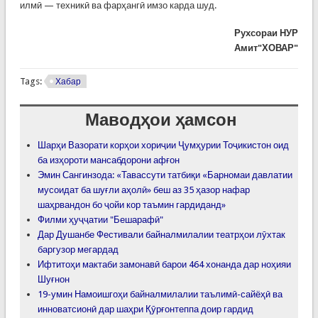
илмӣ — техникӣ ва фарҳангӣ имзо карда шуд.
Рухсораи НУР
Амит"ХОВАР"
Tags:
Хабар
Маводҳои ҳамсон
Шарҳи Вазорати корҳои хориҷии Ҷумҳурии Тоҷикистон оид
ба изҳороти мансабдорони афғон
Эмин Сангинзода: «Тавассути татбиқи «Барномаи давлатии
мусоидат ба шуғли аҳолӣ» беш аз 35 ҳазор нафар
шаҳрвандон бо ҷойи кор таъмин гардиданд»
Филми ҳуҷҷатии "Бешарафӣ"
Дар Душанбе Фестивали байналмилалии театрҳои лӯхтак
баргузор мегардад
Ифтитоҳи мактаби замонавӣ барои 464 хонанда дар ноҳияи
Шуғнон
19-умин Намоишгоҳи байналмилалии таълимӣ-сайёҳӣ ва
инноватсионӣ дар шаҳри Қӯрғонтеппа доир гардид