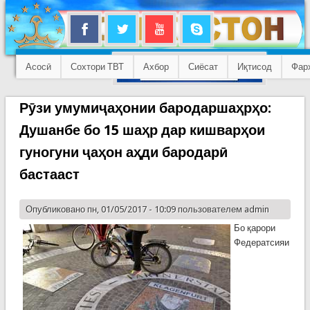
Асосӣ
Сохтори ТВТ
Ахбор
Сиёсат
Иқтисод
Фар
Рӯзи умумиҷаҳонии бародаршаҳрҳо:
Душанбе бо 15 шаҳр дар кишварҳои
гуногуни ҷаҳон аҳди бародарӣ
бастааст
Опубликовано пн, 01/05/2017 - 10:09 пользователем
admin
Бо қарори
Федератсияи