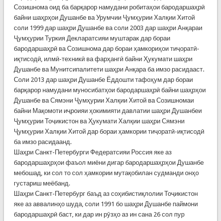
Созишнома оид ба барқарор намудани робитаҳои бародаршаҳрӣ
байни шаҳрҳои Душанбе ва Урумчии Ҷумҳурии Халқии Хитой
соли 1999 дар шаҳри Душанбе ва соли 2003 дар шаҳри Анқараи
Ҷумҳурии Туркия Декларатсияи муштарак дар бораи
бародаршаҳрӣ ва Созишнома дар бораи ҳамкориҳои тиҷоратӣ-
иқтисодӣ, илмӣ-техникӣ ва фарҳангӣ байни Ҳукумати шаҳри
Душанбе ва Мунитсипалитети шаҳри Анқара ба имзо расидааст.
Соли 2013 дар шаҳри Душанбе Ёддошти тафоҳум дар бораи
барқарор намудани муносибатҳои бародаршаҳрӣ байни шаҳрҳои
Душанбе ва Сямэни Ҷумҳурии Халқии Хитой ва Созишномаи
байни Мақомоти иҷроияи ҳокимияти давлатии шаҳри Душанбеи
Ҷумҳурии Тоҷикистон ва Ҳукумати Халқии шаҳри Сямэни
Ҷумҳурии Халқии Хитой дар бораи ҳамкории тиҷоратӣ-иқтисодӣ
ба имзо расидаанд.
Шаҳри Санкт-Петербурги Федератсияи Россия яке аз
бародаршаҳрҳои фаъол миёни дигар бародаршаҳрҳои Душанбе
мебошад, ки сол то сол ҳамкории мутақобилан судманди онҳо
густариш меёбанд.
Шаҳри Санкт-Петербург баъд аз соҳибистиқлолии Тоҷикистон
яке аз аввалинҳо шуда, соли 1991 бо шаҳри Душанбе паймони
бародаршаҳрӣ баст, ки дар ин рӯзҳо аз ин сана 26 сол пур