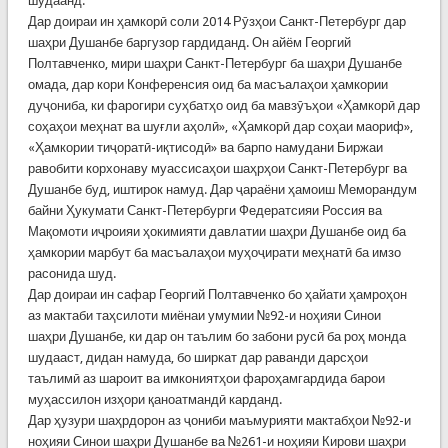
шудаанд.
Дар доираи ин ҳамкорӣ соли 2014 Рӯзҳои Санкт-Петербург дар
шаҳри Душанбе баргузор гардиданд. Он айём Георгий
Полтавченко, мири шаҳри Санкт-Петербург ба шаҳри Душанбе
омада, дар кори Конференсия оид ба масъалаҳои ҳамкории
дуҷониба, ки фарогири суҳбатҳо оид ба мавзӯъҳои «Ҳамкорӣ дар
соҳаҳои меҳнат ва шуғли аҳолӣ», «Ҳамкорӣ дар соҳаи маориф»,
«Ҳамкории тиҷоратӣ-иқтисодӣ» ва барпо намудани Биржаи
равобити корхонаву муассисаҳои шаҳрҳои Санкт-Петербург ва
Душанбе буд, иштирок намуд. Дар ҷараёни ҳамоиш Меморандум
байни Ҳукумати Санкт-Петербурги Федератсияи Россия ва
Мақомоти иҷроияи ҳокимияти давлатии шаҳри Душанбе оид ба
ҳамкории марбут ба масъалаҳои муҳоҷирати меҳнатӣ ба имзо
расонида шуд.
Дар доираи ин сафар Георгий Полтавченко бо ҳайати ҳамроҳон
аз мактаби таҳсилоти миёнаи умумии №92-и ноҳияи Синои
шаҳри Душанбе, ки дар он таълим бо забони русӣ ба роҳ монда
шудааст, дидан намуда, бо ширкат дар раванди дарсҳои
таълимӣ аз шароит ва имкониятҳои фароҳамгардида барои
муҳассилон изҳори қаноатмандӣ карданд.
Дар ҳузури шаҳрдорон аз ҷониби маъмурияти мактабҳои №92-и
ноҳияи Синои шаҳри Душанбе ва №261-и ноҳияи Кирови шаҳри