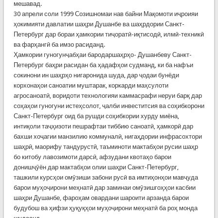
мешавад.
30 апрели соли 1999 Созишномаи нав байни Мақомоти иҷроияи
ҳокимияти давлатии шаҳри Душанбе ва шаҳрдории Санкт-
Петербург дар бораи ҳамкории тиҷоратӣ-иқтисодӣ, илмӣ-техникӣ
ва фарҳангӣ ба имзо расиданд.
Ҳамкории гуногунҷабҳаи бародаршаҳрҳо- Душанбеву Санкт-
Петербург баҳри расидан ба ҳадафҳои судманд, ки ба нафъи
сокинони ин шаҳрҳо нигаронида шуда, дар ҷодаи бунёди
корхонаҳои саноатии муштарак, коркарди маҳсулоти
агросаноатӣ, воридоти технологияи каммасрафи неруи барқ дар
соҳаҳои гуногуни истеҳсолот, ҷалби инвеститсия ва соҳибкорони
Санкт-Петербург оид ба рушди соҳибкории хурду миёна,
интиқоли таҷҳизоти пешрафтаи тиббию саноатӣ, ҳамкорӣ дар
бахши хоҷагии манзилию коммуналӣ, нигаҳдории инфрасохтори
шаҳрӣ, маорифу тандурустӣ, таъминоти мактабҳои русии шаҳр
бо китобу лавозимоти дарсӣ, афзудани квотаҳо барои
донишҷӯён дар мактабҳои олии шаҳри Санкт-Петербург,
ташкили курсҳои омӯзиши забони русӣ ва имтиҳонҳои мавҷуда
барои муҳоҷирони меҳнатӣ дар заминаи омӯзишгоҳҳои касбии
шаҳри Душанбе, фароҳам овардани шароити арзанда барои
будубош ва ҳифзи ҳуқуқҳои муҳоҷирони меҳнатӣ ба роҳ монда