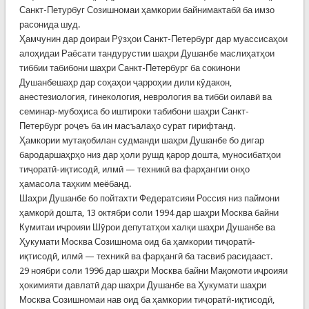
Санкт-Петурбуг Созишномаи ҳамкории байнимактабӣ ба имзо
расонида шуд.
Ҳамчунин дар доираи Рӯзҳои Санкт-Петербург дар муассисаҳои
алоҳидаи Раёсати тандурустии шаҳри Душанбе маслиҳатҳои
тиббии табибони шаҳри Санкт-Петербург ба сокинони
Душанбешаҳр дар соҳаҳои ҷарроҳии дили кӯдакон,
анестезиология, гинекология, неврология ва тибби оилавӣ ва
семинар-мубоҳиса бо иштироки табибони шаҳри Санкт-
Петербург роҷеъ ба ин масъалаҳо сурат гирифтанд.
Ҳамкории мутақобилан судманди шаҳри Душанбе бо дигар
бародаршаҳрҳо низ дар ҳоли рушд қарор дошта, муносибатҳои
тиҷоратӣ-иқтисодӣ, илмӣ — техникӣ ва фарҳангии онҳо
ҳамасола таҳким меёбанд.
Шаҳри Душанбе бо пойтахти Федератсияи Россия низ паймони
ҳамкорӣ дошта, 13 октябри соли 1994 дар шаҳри Москва байни
Кумитаи иҷроияи Шӯрои депутатҳои халқи шаҳри Душанбе ва
Ҳукумати Москва Созишнома оид ба ҳамкории тиҷоратӣ-
иқтисодӣ, илмӣ — техникӣ ва фарҳангӣ ба тасвиб расидааст.
29 ноябри соли 1996 дар шаҳри Москва байни Мақомоти иҷроияи
ҳокимияти давлатӣ дар шаҳри Душанбе ва Ҳукумати шаҳри
Москва Созишномаи нав оид ба ҳамкории тиҷоратӣ-иқтисодӣ,