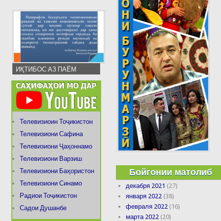
ИҚТИБОС АЗ ПАЁМ
Телевизиоин Тоҷикистон
Телевизиони Сафина
Телевизиони Ҷаҳоннамо
Телевизиони Варзиш
Бойгонии матолиб
Телевизиони Баҳористон
Телевизиони Синамо
декабря 2021
(27)
Радиои Тоҷикистон
января 2022
(38)
февраля 2022
(16)
Садои Душанбе
марта 2022
(20)