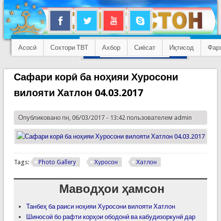
Асосӣ
Сохтори ТВТ
Ахбор
Сиёсат
Иқтисод
Фар
Сафари корӣ ба ноҳияи Хуросони
вилояти Хатлон 04.03.2017
Опубликовано пн, 06/03/2017 - 13:42 пользователем
admin
Tags:
Photo Gallery
Хуросон
Хатлон
Маводҳои ҳамсон
Танбеҳ ба раиси ноҳияи Хуросони вилояти Хатлон
Шиносоӣ бо рафти корҳои ободонӣ ва кабудизоркунӣ дар