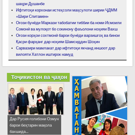
шаҳри Душанбе
Ифтитоҳи корхонаи истеҳсоли маҳсулоти ширии ҶДММ
«Шири Спитамен»
Оғози бунёди Маркази табобатии тиббии ба номи Исмоили
Сомонӣ ва мулоқот бо сокинону фаъолони ноҳияи Вахш
Оғози корҳои сохтмонӣ барои бунёди варзишгоҳ ва бинои
Қасри фарҳанг дар ноҳияи Шамсиддин Шоҳин
Сарвазири мамлакат дар ифтитоҳи якчанд иншоот дар
вилояти Хатлон иштирок намуд
Тоҷикистон ва ҷаҳон
Дар Русия ғолибони Озмун
барои беҳтарин мақола
бахшида...