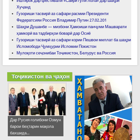
Иштирок дар фестивали «Сайри гули лола» дар шаҳри
Хуҷанд
Гузориши тасвирӣ аз сафари расмии Президенти
Федератсияи Россия Владимир Путин 27.02.201
Шаҳри Душанбе — мизбони Ҳамоиши панҷуми Машварати
ҳамкорӣ ва тадбирҳои боварӣ дар Осиё
Гузориши тасвирӣ аз сафари кории Пешвои миллат ба шаҳри
Исломободи Ҷумҳурии Исломии Покистон
Мулоқоти сеҷонибаи Тоҷикистон, Белурус ва Россия
Тоҷикистон ва ҷаҳон
Дар Русия ғолибони Озмун
барои беҳтарин мақола
бахшида...