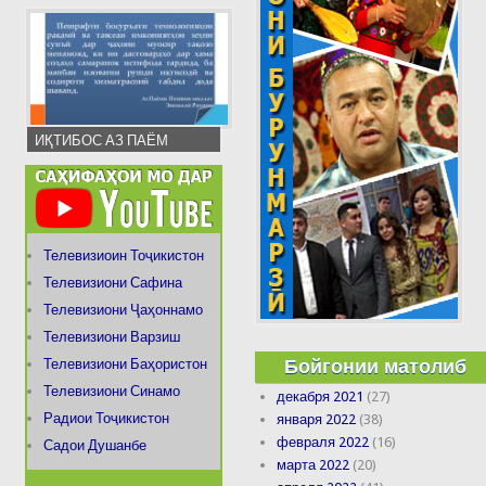
ИҚТИБОС АЗ ПАЁМ
Телевизиоин Тоҷикистон
Телевизиони Сафина
Телевизиони Ҷаҳоннамо
Телевизиони Варзиш
Бойгонии матолиб
Телевизиони Баҳористон
Телевизиони Синамо
декабря 2021
(27)
Радиои Тоҷикистон
января 2022
(38)
февраля 2022
(16)
Садои Душанбе
марта 2022
(20)